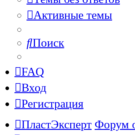
Активные темы
Поиск
FAQ
Вход
Регистрация
ПластЭксперт
Форум 