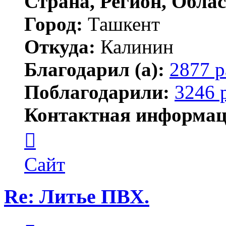
Страна, Регион, Облас
Город:
Ташкент
Откуда:
Калинин
Благодарил (а):
2877 р
Поблагодарили:
3246 
Контактная информац
Контактная
информация
пользователя
Maks42
Сайт
Re: Литье ПВХ.
Цитата