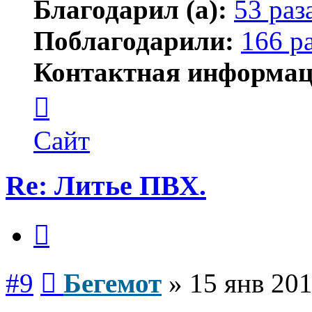
Благодарил (а):
53 раз
Поблагодарили:
166 р
Контактная информац
Контактная
информация
пользователя
Бегемот
Сайт
Re: Литье ПВХ.
Цитата
Сообщение
#9
Бегемот
»
15 янв 201