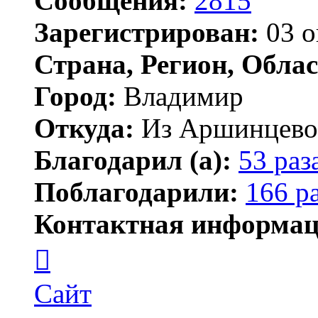
Сообщения:
2815
Зарегистрирован:
03 о
Страна, Регион, Облас
Город:
Владимир
Откуда:
Из Аршинцево, 
Благодарил (а):
53 раз
Поблагодарили:
166 р
Контактная информац
Контактная
информация
пользователя
Бегемот
Сайт