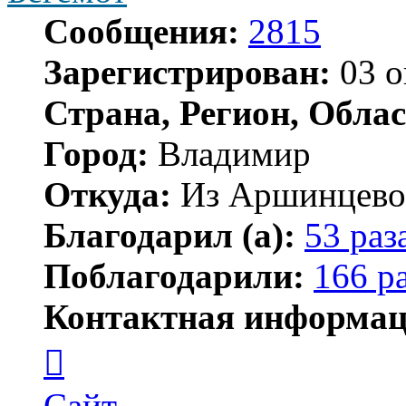
Сообщения:
2815
Зарегистрирован:
03 о
Страна, Регион, Облас
Город:
Владимир
Откуда:
Из Аршинцево, 
Благодарил (а):
53 раз
Поблагодарили:
166 р
Контактная информац
Контактная
информация
пользователя
Бегемот
Сайт