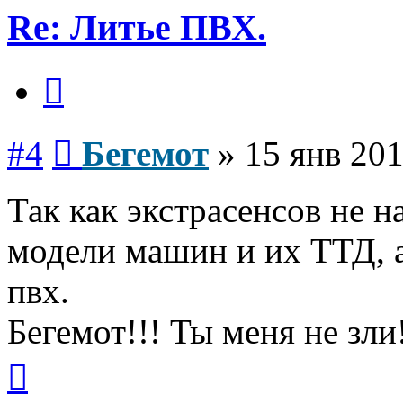
Re: Литье ПВХ.
Цитата
Сообщение
#4
Бегемот
»
15 янв 201
Так как экстрасенсов не 
модели машин и их ТТД, а
пвх.
Бегемот!!! Ты меня не зли
Вернуться
к
началу