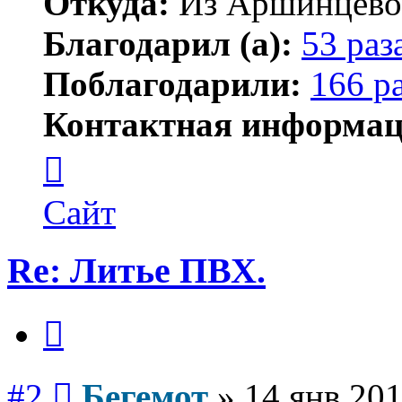
Откуда:
Из Аршинцево, 
Благодарил (а):
53 раз
Поблагодарили:
166 р
Контактная информац
Контактная
информация
пользователя
Бегемот
Сайт
Re: Литье ПВХ.
Цитата
Сообщение
#2
Бегемот
»
14 янв 201