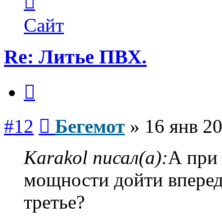
информация
пользователя
Бегемот
Сайт
Re: Литье ПВХ.
Цитата
Сообщение
#12
Бегемот
»
16 янв 20
Karakol писал(а):
А при 
мощности дойти вперед 
третье?