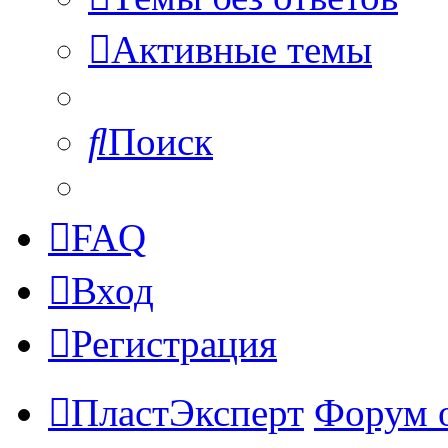
Активные темы
Поиск
FAQ
Вход
Регистрация
ПластЭксперт
Форум 