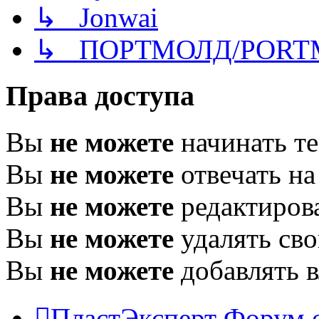
↳ Jonwai
↳ ПОРТМОЛД/PORT
Права доступа
Вы
не можете
начинать т
Вы
не можете
отвечать н
Вы
не можете
редактиров
Вы
не можете
удалять св
Вы
не можете
добавлять 
ПластЭксперт
Форум 