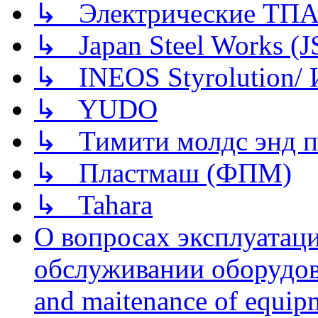
↳ Электрические ТПА
↳ Japan Steel Works (
↳ INEOS Styrolution
↳ YUDO
↳ Тимити молдс энд п
↳ Пластмаш (ФПМ)
↳ Tahara
О вопросах эксплуатаци
обслуживании оборудова
and maitenance of equip