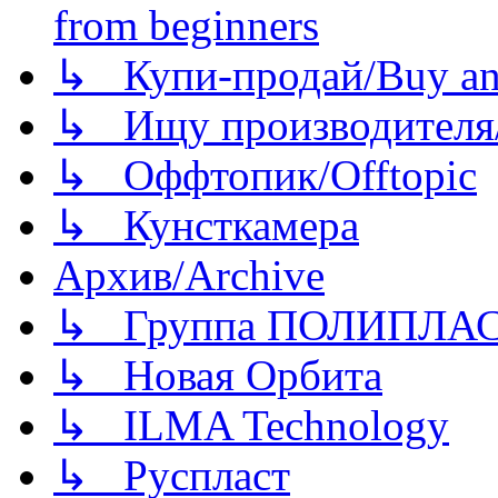
from beginners
↳ Купи-продай/Buy and
↳ Ищу производителя/
↳ Оффтопик/Offtopic
↳ Кунсткамера
Архив/Archive
↳ Группа ПОЛИПЛА
↳ Новая Орбита
↳ ILMA Technology
↳ Руспласт