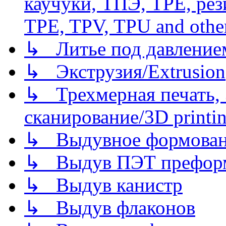
каучуки, ТПЭ, TPE, рез
TPE, TPV, TPU and other
↳ Литье под давлением/
↳ Экструзия/Extrusion
↳ Трехмерная печать,
сканирование/3D printin
↳ Выдувное формован
↳ Выдув ПЭТ префор
↳ Выдув канистр
↳ Выдув флаконов