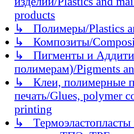
изделий/Plastics and mai
products
↳ Полимеры/Plastics a
↳ Композиты/Сomposite
↳ Пигменты и Аддитив
полимерам)/Pigments an
↳ Клеи, полимерные по
печать/Glues, polymer co
printing
↳ Термоэластопласты и