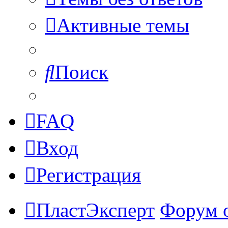
Активные темы
Поиск
FAQ
Вход
Регистрация
ПластЭксперт
Форум 