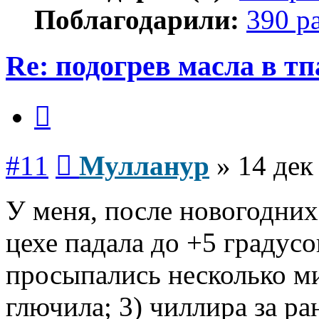
Поблагодарили:
390 р
Re: подогрев масла в тп
Цитата
Сообщение
#11
Мулланур
»
14 дек
У меня, после новогодних
цехе падала до +5 градусо
просыпались несколько ми
глючила; 3) чиллира за ра