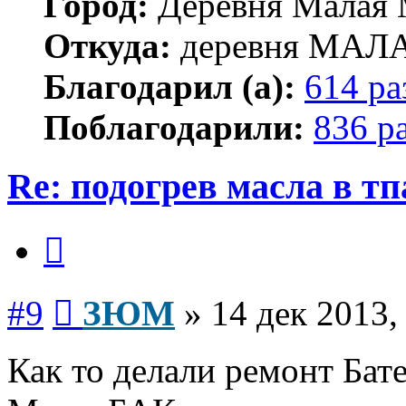
Город:
Деревня Малая 
Откуда:
деревня МА
Благодарил (а):
614 ра
Поблагодарили:
836 р
Re: подогрев масла в тп
Цитата
Сообщение
#9
ЗЮМ
»
14 дек 2013,
Как то делали ремонт Бат