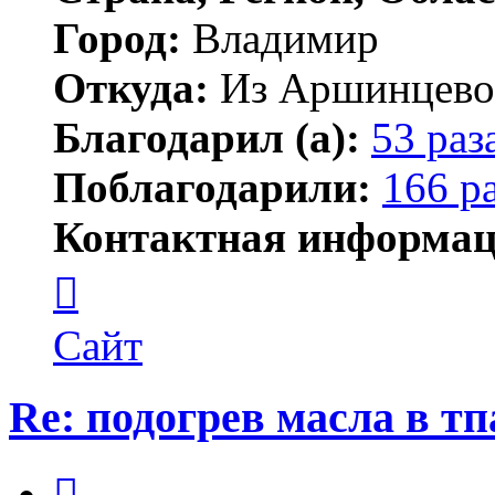
Город:
Владимир
Откуда:
Из Аршинцево, 
Благодарил (а):
53 раз
Поблагодарили:
166 р
Контактная информац
Контактная
информация
пользователя
Бегемот
Сайт
Re: подогрев масла в тп
Цитата