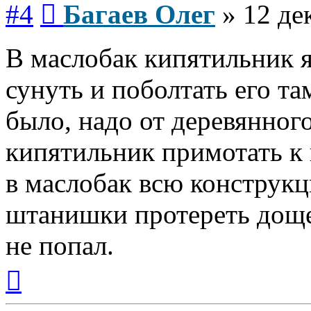
#4
Багаев Олег
»
12 де
В маслобак кипятильник я
сунуть и поболтать его та
было, надо от деревянног
кипятильник примотать к 
в маслобак всю конструкц
штанишки протереть доще
не попал.
Вернуться
к
началу