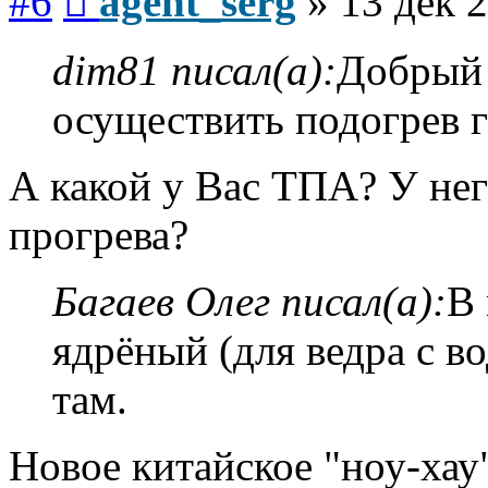
#6
agent_serg
»
13 дек 2
dim81 писал(а):
Добрый 
осуществить подогрев г
А какой у Вас ТПА? У не
прогрева?
Багаев Олег писал(а):
В 
ядрёный (для ведра с во
там.
Новое китайское "ноу-хау