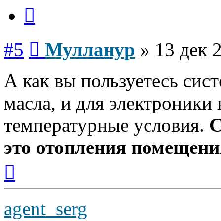
Цитата
Сообщение
#5
Мулланур
»
13 дек 
А как вы пользуетесь сис
масла, и для электроник
температурные условия.
С
это отопления помещения
Вернуться
к
началу
agent_serg