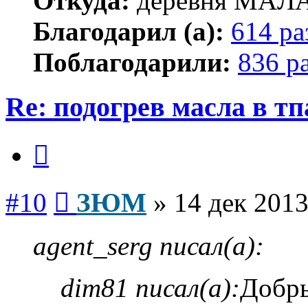
Откуда:
деревня МА
Благодарил (а):
614 ра
Поблагодарили:
836 р
Re: подогрев масла в тп
Цитата
Сообщение
#10
ЗЮМ
»
14 дек 2013
agent_serg писал(а):
dim81 писал(а):
Добры