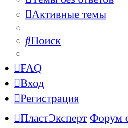
Активные темы
Поиск
FAQ
Вход
Регистрация
ПластЭксперт
Форум 