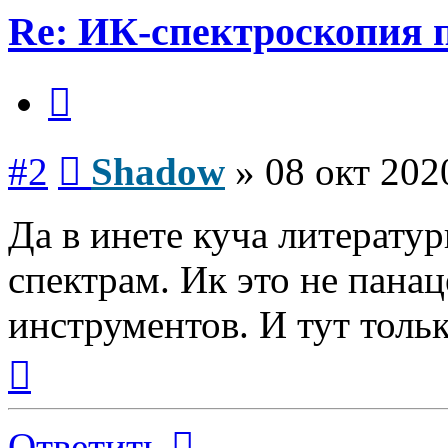
Re: ИК-спектроскопия 
Цитата
Сообщение
#2
Shadow
»
08 окт 202
Да в инете куча литерату
спектрам. Ик это не панац
инструментов. И тут тольк
Вернуться
к
началу
Ответить