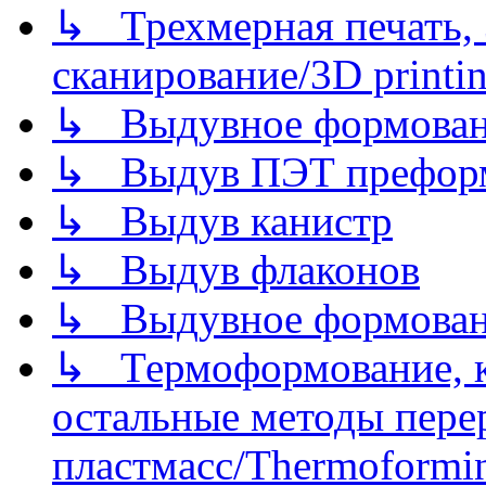
↳ Трехмерная печать,
сканирование/3D printin
↳ Выдувное формован
↳ Выдув ПЭТ префор
↳ Выдув канистр
↳ Выдув флаконов
↳ Выдувное формован
↳ Термоформование, ка
остальные методы пере
пластмасс/Thermoforming