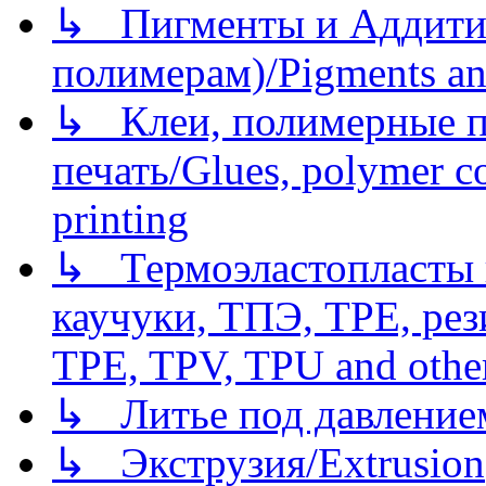
↳ Пигменты и Аддитив
полимерам)/Pigments an
↳ Клеи, полимерные по
печать/Glues, polymer co
printing
↳ Термоэластопласты и
каучуки, ТПЭ, TPE, рез
TPE, TPV, TPU and other
↳ Литье под давлением/
↳ Экструзия/Extrusion