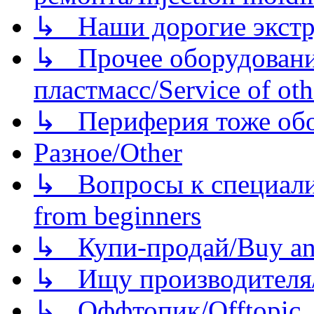
↳ Наши дорогие экстру
↳ Прочее оборудовани
пластмасс/Service of oth
↳ Периферия тоже обору
Разное/Other
↳ Вопросы к специали
from beginners
↳ Купи-продай/Buy and
↳ Ищу производителя/
↳ Оффтопик/Offtopic