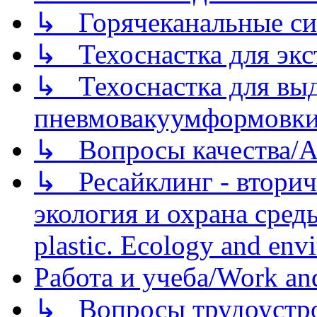
↳ Горячеканальные си
↳ Техоснастка для экс
↳ Техоснастка для вы
пневмовакуумформовк
↳ Вопросы качества/Abo
↳ Ресайклинг - вторич
экология и охрана среды/
plastic. Ecology and env
Работа и учеба/Work an
↳ Вопросы трудоустрой