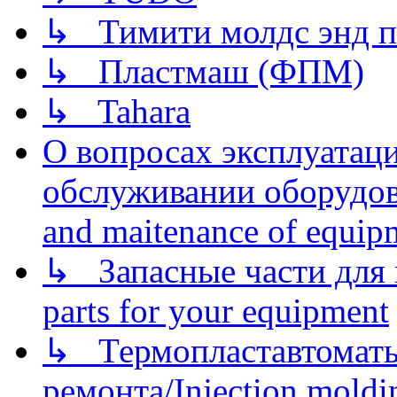
↳ Тимити молдс энд п
↳ Пластмаш (ФПМ)
↳ Tahara
О вопросах эксплуатаци
обслуживании оборудова
and maitenance of equip
↳ Запасные части для 
parts for your equipment
↳ Термопластавтоматы 
ремонта/Injection moldin