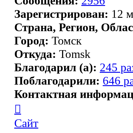
Сообщения:
2956
Зарегистрирован:
12 м
Страна, Регион, Облас
Город:
Томск
Откуда:
Tomsk
Благодарил (а):
245 ра
Поблагодарили:
646 р
Контактная информац
Контактная
информация
пользователя
Shadow
Сайт