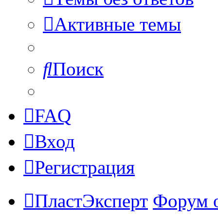
Активные темы
Поиск
FAQ
Вход
Регистрация
ПластЭксперт
Форум 