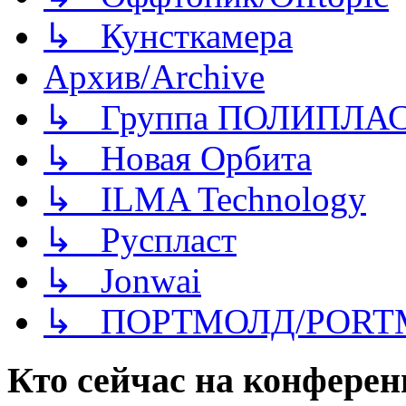
↳ Кунсткамера
Архив/Archive
↳ Группа ПОЛИПЛА
↳ Новая Орбита
↳ ILMA Technology
↳ Руспласт
↳ Jonwai
↳ ПОРТМОЛД/PORT
Кто сейчас на конфере