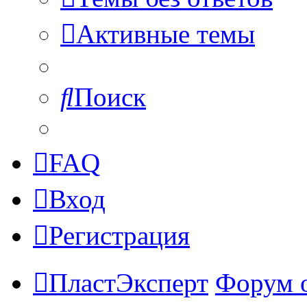
Активные темы
Поиск
FAQ
Вход
Регистрация
ПластЭксперт
Форум 