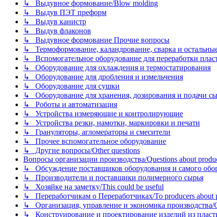
↳ Выдувное формование/Blow molding
↳ Выдув ПЭТ преформ
↳ Выдув канистр
↳ Выдув флаконов
↳ Выдувное формование Прочие вопросы
↳ Термоформование, каландрование, сварка и остальные ме
↳ Вспомогательное оборудование для переработки пластмасс
↳ Оборудование для охлаждения и термостатирования
↳ Оборудование для дробления и измельчения
↳ Оборудование для сушки
↳ Оборудование для хранения, дозирования и подачи сы
↳ Роботы и автоматизация
↳ Устройства измеряющие и контролирующие
↳ Устройства резки, намотки, маркировки и печати
↳ Грануляторы, агломераторы и смесители
↳ Прочее вспомогательное оборудование
↳ Другие вопросы/Other questions
Вопросы организации производства/Questions about product
↳ Обсуждение поставщиков оборудования и самого оборудо
↳ Производители и поставщики полимерного сырья
↳ Хозяйке на заметку/This could be useful
↳ Переработчикам о Переработчиках/To producers about p
↳ Организация, управление и экономика производства/Org
↳ Конструирование и проектирование изделий из пластиков