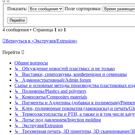
Показать:
Поле сортировки:
4 сообщения • Страница
1
из
1
Вернуться в «Экструзия/Extrusion»
Перейти
Общие вопросы
↳ Обсуждение новостей пластмасс и не только
↳ Выставки, симпозиумы, конференции и семинары
↳ Административный/Admin forum
Сырье и основные методы производства пластиковых изделий/
↳ Полимеры/Plastics and polymers
↳ Композиты/Сomposites materials
↳ Пигменты и Аддитивы (добавки к полимерам)/Pigments
↳ Клеи, полимерные покрытия (лакокраска) и печать/Glues, 
↳ Термоэластопласты и РТИ, а также и в том числе каучук
↳ Литье под давлением/Injection molding
↳ Экструзия/Extrusion
↳ Трехмерная печать, 3D принтеры, 3D сканирование/3D pr