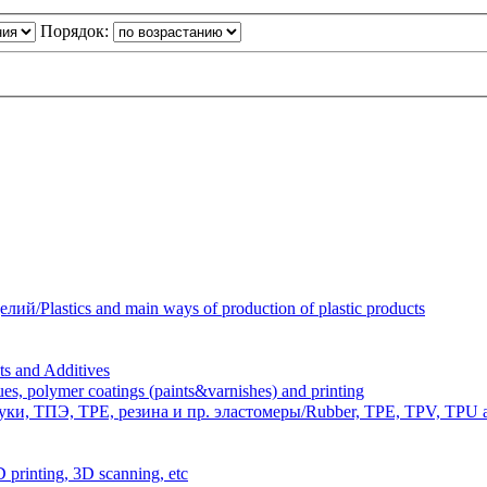
Порядок:
Plastics and main ways of production of plastic products
 and Additives
polymer coatings (paints&varnishes) and printing
и, ТПЭ, TPE, резина и пр. эластомеры/Rubber, TPE, TPV, TPU an
inting, 3D scanning, etc