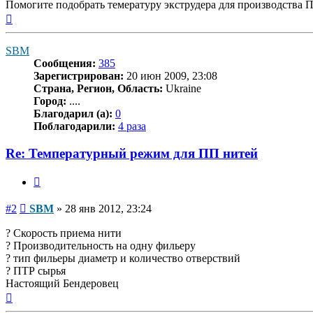
Помогите подобрать темературу экструдера для производства П
Вернуться
к
началу
SBM
Сообщения:
385
Зарегистрирован:
20 июн 2009, 23:08
Страна, Регион, Область:
Ukraine
Город:
....
Благодарил (а):
0
Поблагодарили:
4 раза
Re: Температурный режим для ПП нитей
Цитата
Сообщение
#2
SBM
»
28 янв 2012, 23:24
? Скорость приема нити
? Производительность на одну фильеру
? тип фильеры диаметр и количество отверствий
? ПТР сырья
Настоящий Бендеровец
Вернуться
к