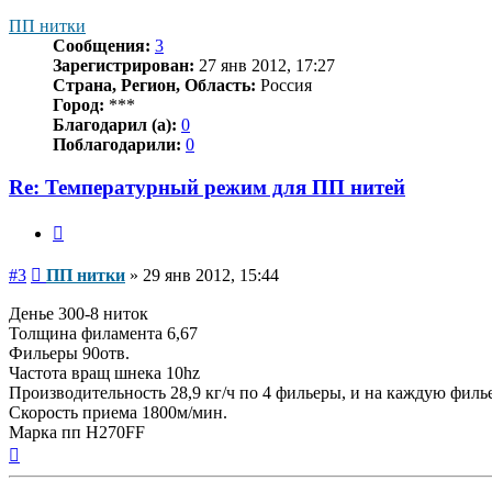
началу
ПП нитки
Сообщения:
3
Зарегистрирован:
27 янв 2012, 17:27
Страна, Регион, Область:
Россия
Город:
***
Благодарил (а):
0
Поблагодарили:
0
Re: Температурный режим для ПП нитей
Цитата
Сообщение
#3
ПП нитки
»
29 янв 2012, 15:44
Денье 300-8 ниток
Толщина филамента 6,67
Фильеры 90отв.
Частота вращ шнека 10hz
Производительность 28,9 кг/ч по 4 фильеры, и на каждую филье
Скорость приема 1800м/мин.
Марка пп Н270FF
Вернуться
к
началу