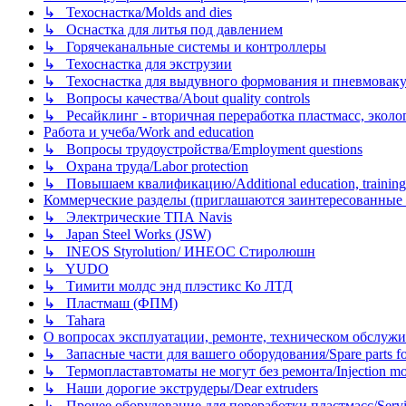
↳ Техоснастка/Molds and dies
↳ Оснастка для литья под давлением
↳ Горячеканальные системы и контроллеры
↳ Техоснастка для экструзии
↳ Техоснастка для выдувного формования и пневмовак
↳ Вопросы качества/About quality controls
↳ Ресайклинг - вторичная переработка пластмасс, экология и
Работа и учеба/Work and education
↳ Вопросы трудоустройства/Employment questions
↳ Охрана труда/Labor protection
↳ Повышаем квалификацию/Additional education, training
Коммерческие разделы (приглашаются заинтересованные орг
↳ Электрические ТПА Navis
↳ Japan Steel Works (JSW)
↳ INEOS Styrolution/ ИНЕОС Стиролюшн
↳ YUDO
↳ Тимити молдс энд плэстикс Ко ЛТД
↳ Пластмаш (ФПМ)
↳ Tahara
О вопросах эксплуатации, ремонте, техническом обслужива
↳ Запасные части для вашего оборудования/Spare parts fo
↳ Термопластавтоматы не могут без ремонта/Injection mold
↳ Наши дорогие экструдеры/Dear extruders
↳ Прочее оборудование для переработки пластмасс/Service o