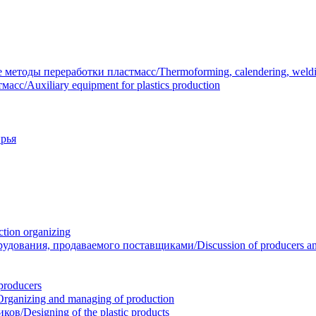
тоды переработки пластмасс/Thermoforming, calendering, welding
/Auxiliary equipment for plastics production
рья
ion organizing
вания, продаваемого поставщиками/Discussion of producers and r
roducers
anizing and managing of production
/Designing of the plastic products