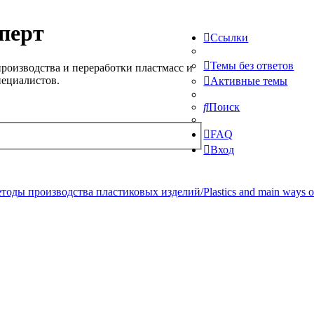
перт
Ссылки
Темы без ответов
роизводства и переработки пластмасс и
пециалистов.
Активные темы
Поиск
FAQ
Вход
ды производства пластиковых изделий/Plastics and main ways of pr