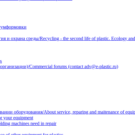
уумформовки
 охрана среды/Recycling - the second life of plastic. Ecology and 
s
анизации)/Commercial forums (contact adv@e-plastic.ru)
нии оборудования/About service, reparing and maitenance of equi
r your equipment
ing machines need in repair
f other equipment for plastics