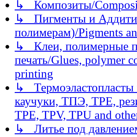
↳ Композиты/Сomposite
↳ Пигменты и Аддитив
полимерам)/Pigments an
↳ Клеи, полимерные по
печать/Glues, polymer co
printing
↳ Термоэластопласты и
каучуки, ТПЭ, TPE, рез
TPE, TPV, TPU and other
↳ Литье под давлением/