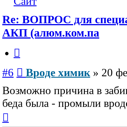
Сайт
химик
Re: ВОПРОС для специа
АКП (алюм.ком.па
Цитата
Сообщение
#6
Вроде химик
»
20 фе
Возможно причина в забив
беда была - промыли врод
Вернуться
к
началу