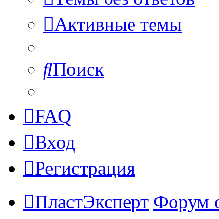
Активные темы
Поиск
FAQ
Вход
Регистрация
ПластЭксперт
Форум 