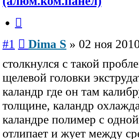
(алюм.ком.панел)
Цитата
Сообщение
#1
Dima S
»
02 ноя 2010
столкнулся с такой пробл
щелевой головки экструда
каландр где он там калиб
толщине, каландр охлажда
каландре полимер с одной
отлипает и жует между с