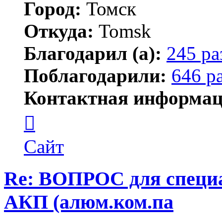
Город:
Томск
Откуда:
Tomsk
Благодарил (а):
245 ра
Поблагодарили:
646 р
Контактная информац
Контактная
информация
пользователя
Shadow
Сайт
Re: ВОПРОС для специа
АКП (алюм.ком.па