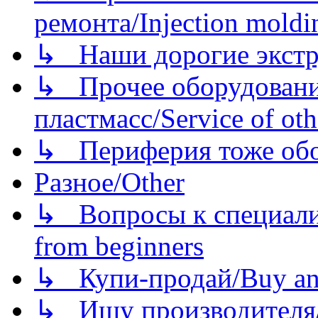
ремонта/Injection moldin
↳ Наши дорогие экстру
↳ Прочее оборудовани
пластмасс/Service of oth
↳ Периферия тоже обору
Разное/Other
↳ Вопросы к специали
from beginners
↳ Купи-продай/Buy and
↳ Ищу производителя/