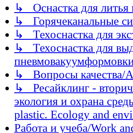
↳ Оснастка для литья 
↳ Горячеканальные си
↳ Техоснастка для экс
↳ Техоснастка для вы
пневмовакуумформовк
↳ Вопросы качества/Abo
↳ Ресайклинг - вторич
экология и охрана среды/
plastic. Ecology and env
Работа и учеба/Work an