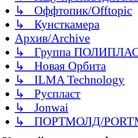
↳ Оффтопик/Offtopic
↳ Кунсткамера
Архив/Archive
↳ Группа ПОЛИПЛА
↳ Новая Орбита
↳ ILMA Technology
↳ Руспласт
↳ Jonwai
↳ ПОРТМОЛД/PORT