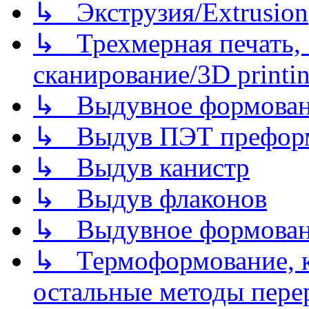
↳ Экструзия/Extrusion
↳ Трехмерная печать,
сканирование/3D printin
↳ Выдувное формован
↳ Выдув ПЭТ префор
↳ Выдув канистр
↳ Выдув флаконов
↳ Выдувное формован
↳ Термоформование, ка
остальные методы пере