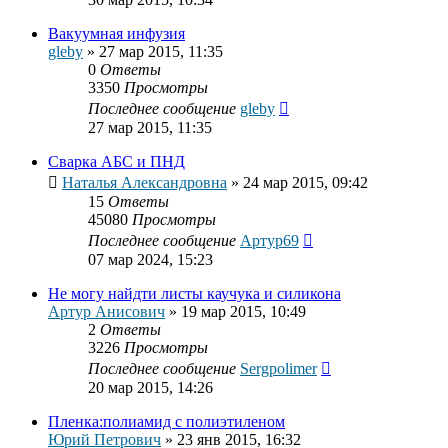
Вакуумная инфузия
gleby
»
27 мар 2015, 11:35
0
Ответы
3350
Просмотры
Последнее сообщение
gleby
27 мар 2015, 11:35
Сварка АБС и ПНД
Наталья Александровна
»
24 мар 2015, 09:42
15
Ответы
45080
Просмотры
Последнее сообщение
Артур69
07 мар 2024, 15:23
Не могу найдти листы каучука и силикона
Артур Анисович
»
19 мар 2015, 10:49
2
Ответы
3226
Просмотры
Последнее сообщение
Sergpolimer
20 мар 2015, 14:26
Пленка:полиамид с полиэтиленом
Юрий Петрович
»
23 янв 2015, 16:32