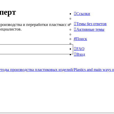
перт
Ссылки
Темы без ответов
роизводства и переработки пластмасс и
пециалистов.
Активные темы
Поиск
FAQ
Вход
ды производства пластиковых изделий/Plastics and main ways of pr