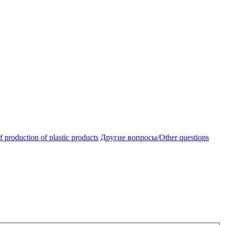
oduction of plastic products
Другие вопросы/Other questions