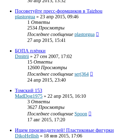
30 апр 2015, 13:32
Посоветуйте пресс-формщиков в Taizhou
plastorgua
»
23 апр 2015, 09:46
1
Ответы
2534
Просмотры
Последнее сообщение
plastorgua
27 апр 2015, 15:41
БОПА плёнки
Dmitrii
»
27 сен 2007, 17:02
15
Ответы
12600
Просмотры
Последнее сообщение
serj364
24 апр 2015, 23:40
Томский 153
MadDog1975
»
22 апр 2015, 16:10
3
Ответы
3627
Просмотры
Последнее сообщение
Spoon
17 авг 2015, 17:20
Ищем производителей! Пластиковые фигурки
DikoHellish
»
18 янв 2015, 17:06