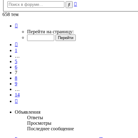
Расширенный
Поиск
поиск
658 тем
Страница
7
Перейти на страницу:
из
14
Пред.
1
…
5
6
7
8
9
…
14
След.
Объявления
Ответы
Просмотры
Последнее сообщение