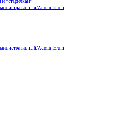
 и "старичкам"
министративный/Admin forum
министративный/Admin forum