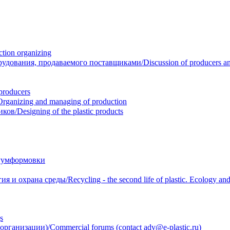
ion organizing
вания, продаваемого поставщиками/Discussion of producers and r
roducers
anizing and managing of production
/Designing of the plastic products
уумформовки
 охрана среды/Recycling - the second life of plastic. Ecology and 
s
анизации)/Commercial forums (contact adv@e-plastic.ru)