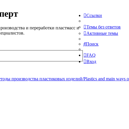
перт
Ссылки
Темы без ответов
роизводства и переработки пластмасс и
пециалистов.
Активные темы
Поиск
FAQ
Вход
ды производства пластиковых изделий/Plastics and main ways of pr