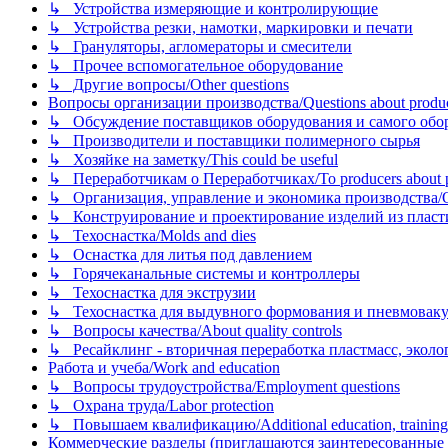
↳ Устройства измеряющие и контролирующие
↳ Устройства резки, намотки, маркировки и печати
↳ Грануляторы, агломераторы и смесители
↳ Прочее вспомогательное оборудование
↳ Другие вопросы/Other questions
Вопросы организации производства/Questions about product
↳ Обсуждение поставщиков оборудования и самого оборудо
↳ Производители и поставщики полимерного сырья
↳ Хозяйке на заметку/This could be useful
↳ Переработчикам о Переработчиках/To producers about p
↳ Организация, управление и экономика производства/Org
↳ Конструирование и проектирование изделий из пластиков
↳ Техоснастка/Molds and dies
↳ Оснастка для литья под давлением
↳ Горячеканальные системы и контроллеры
↳ Техоснастка для экструзии
↳ Техоснастка для выдувного формования и пневмовак
↳ Вопросы качества/About quality controls
↳ Ресайклинг - вторичная переработка пластмасс, экология и
Работа и учеба/Work and education
↳ Вопросы трудоустройства/Employment questions
↳ Охрана труда/Labor protection
↳ Повышаем квалификацию/Additional education, training
Коммерческие разделы (приглашаются заинтересованные орг