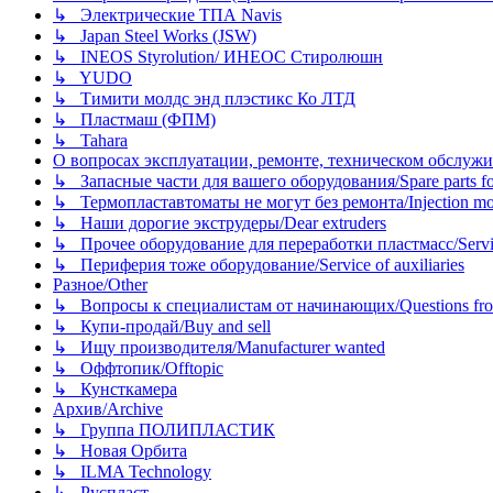
↳ Электрические ТПА Navis
↳ Japan Steel Works (JSW)
↳ INEOS Styrolution/ ИНЕОС Стиролюшн
↳ YUDO
↳ Тимити молдс энд плэстикс Ко ЛТД
↳ Пластмаш (ФПМ)
↳ Tahara
О вопросах эксплуатации, ремонте, техническом обслужива
↳ Запасные части для вашего оборудования/Spare parts fo
↳ Термопластавтоматы не могут без ремонта/Injection mold
↳ Наши дорогие экструдеры/Dear extruders
↳ Прочее оборудование для переработки пластмасс/Service o
↳ Периферия тоже оборудование/Service of auxiliaries
Разное/Other
↳ Вопросы к специалистам от начинающих/Questions fro
↳ Купи-продай/Buy and sell
↳ Ищу производителя/Manufacturer wanted
↳ Оффтопик/Offtopic
↳ Кунсткамера
Архив/Archive
↳ Группа ПОЛИПЛАСТИК
↳ Новая Орбита
↳ ILMA Technology
↳ Руспласт