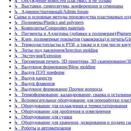
↳ Обсуждение новостей пластмасс и не только
↳ Выставки, симпозиумы, конференции и семинары
↳ Административный/Admin forum
Сырье и основные методы производства пластиковых изделий/
↳ Полимеры/Plastics and polymers
↳ Композиты/Сomposites materials
↳ Пигменты и Аддитивы (добавки к полимерам)/Pigments
↳ Клеи, полимерные покрытия (лакокраска) и печать/Glues, 
↳ Термоэластопласты и РТИ, а также и в том числе каучук
↳ Литье под давлением/Injection molding
↳ Экструзия/Extrusion
↳ Трехмерная печать, 3D принтеры, 3D сканирование/3D pr
↳ Выдувное формование/Blow molding
↳ Выдув ПЭТ преформ
↳ Выдув канистр
↳ Выдув флаконов
↳ Выдувное формование Прочие вопросы
↳ Термоформование, каландрование, сварка и остальные ме
↳ Вспомогательное оборудование для переработки пластмасс
↳ Оборудование для охлаждения и термостатирования
↳ Оборудование для дробления и измельчения
↳ Оборудование для сушки
↳ Оборудование для хранения, дозирования и подачи сы
↳ Роботы и автоматизация