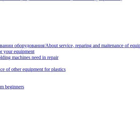
нии оборудования/About service, reparing and maitenance of equi
r your equipment
ing machines need in repair
f other equipment for plastics
m beginners