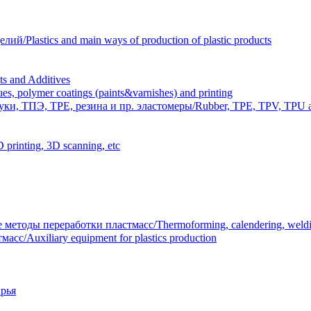
Plastics and main ways of production of plastic products
 and Additives
polymer coatings (paints&varnishes) and printing
и, ТПЭ, TPE, резина и пр. эластомеры/Rubber, TPE, TPV, TPU an
inting, 3D scanning, etc
тоды переработки пластмасс/Thermoforming, calendering, welding
/Auxiliary equipment for plastics production
рья