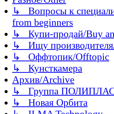
↳ Вопросы к специали
from beginners
↳ Купи-продай/Buy and
↳ Ищу производителя/
↳ Оффтопик/Offtopic
↳ Кунсткамера
Архив/Archive
↳ Группа ПОЛИПЛА
↳ Новая Орбита
↳ ILMA Technology