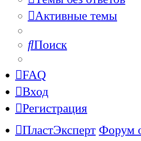
Активные темы
Поиск
FAQ
Вход
Регистрация
ПластЭксперт
Форум 