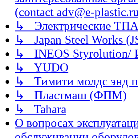
(contact adv@e-plastic.r
↳ Электрические ТПА
↳ Japan Steel Works (
↳ INEOS Styrolution
↳ YUDO
↳ Тимити молдс энд п
↳ Пластмаш (ФПМ)
↳ Tahara
О вопросах эксплуатаци
обслуживании оборудова