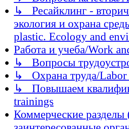
↳ Ресайклинг - вторич
экология и охрана среды/
plastic. Ecology and env
Работа и учеба/Work an
↳ Вопросы трудоустрой
↳ Охрана труда/Labor p
↳ Повышаем квалификац
trainings
Коммерческие разделы 
заинтересованные орга