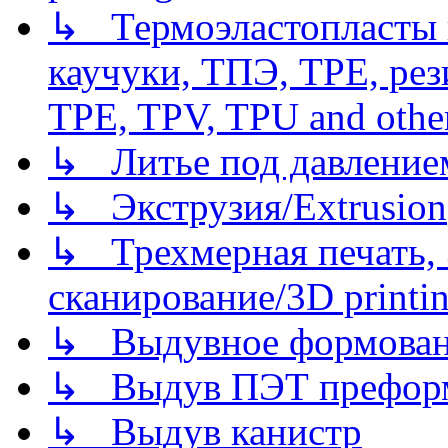
↳ Термоэластопласты и
каучуки, ТПЭ, TPE, рез
TPE, TPV, TPU and other
↳ Литье под давлением/
↳ Экструзия/Extrusion
↳ Трехмерная печать,
сканирование/3D printin
↳ Выдувное формован
↳ Выдув ПЭТ префор
↳ Выдув канистр