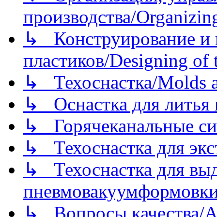
производства/Organizing
↳ Конструирование и п
пластиков/Designing of t
↳ Техоснастка/Molds a
↳ Оснастка для литья 
↳ Горячеканальные си
↳ Техоснастка для экс
↳ Техоснастка для вы
пневмовакуумформовк
↳ Вопросы качества/Abo