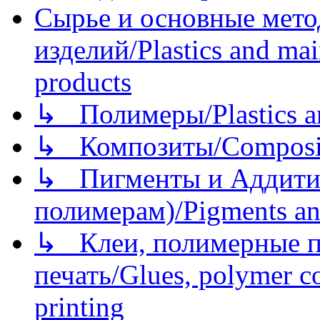
Сырье и основные мето
изделий/Plastics and mai
products
↳ Полимеры/Plastics a
↳ Композиты/Сomposite
↳ Пигменты и Аддитив
полимерам)/Pigments an
↳ Клеи, полимерные по
печать/Glues, polymer co
printing