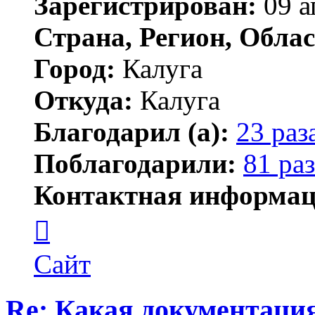
Зарегистрирован:
09 а
Страна, Регион, Облас
Город:
Калуга
Откуда:
Калуга
Благодарил (а):
23 раз
Поблагодарили:
81 раз
Контактная информац
Контактная
информация
пользователя
Димитрий
Сайт
Re: Какая документаци