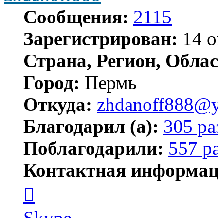
Сообщения:
2115
Зарегистрирован:
14 о
Страна, Регион, Облас
Город:
Пермь
Откуда:
zhdanoff888@y
Благодарил (а):
305 ра
Поблагодарили:
557 р
Контактная информац
Контактная
информация
пользователя
zhdanoff888
Skype