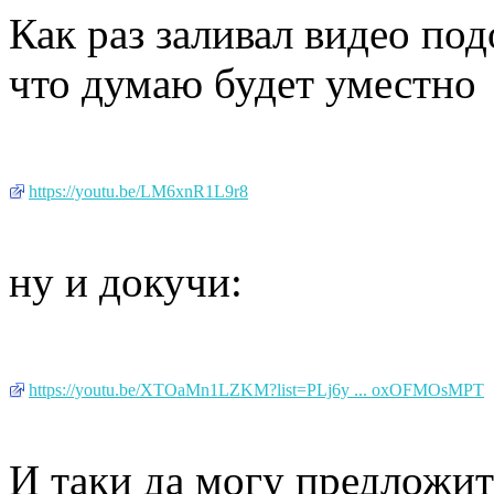
Как раз заливал видео под
что думаю будет уместно
https://youtu.be/LM6xnR1L9r8
ну и докучи:
https://youtu.be/XTOaMn1LZKM?list=PLj6y ... oxOFMOsMPT
И таки да могу предложит