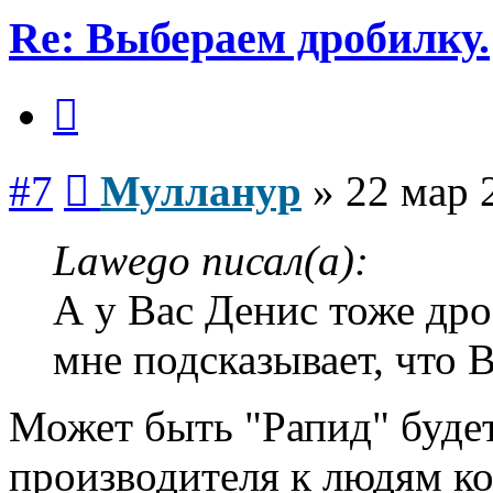
Re: Выбераем дробилку.
Цитата
Сообщение
#7
Мулланур
»
22 мар 
Lawego писал(а):
А у Вас Денис тоже дро
мне подсказывает, что В
Может быть "Рапид" буде
производителя к людям ко