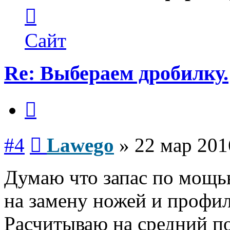
Контактная
информация
пользователя
Lawego
Сайт
Re: Выбераем дробилку.
Цитата
Сообщение
#4
Lawego
»
22 мар 201
Думаю что запас по мощь
на замену ножей и профил
Расчитываю на средний по