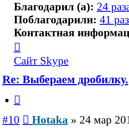
Благодарил (а):
24 раз
Поблагодарили:
41 раз
Контактная информац
Контактная
информация
пользователя
Hotaka
Сайт
Skype
Re: Выбераем дробилку.
Цитата
Сообщение
#10
Hotaka
»
24 мар 20