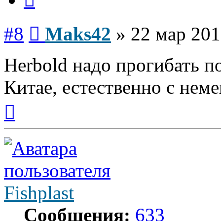
Сообщение
#8
Maks42
»
22 мар 201
Herbold надо прогибать п
Китае, естественно с нем
Вернуться
к
началу
Fishplast
Сообщения:
633