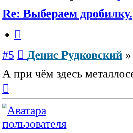
Re: Выбераем дробилку.
Цитата
Сообщение
#5
Денис Рудковский
А при чём здесь металлос
Вернуться
к
началу