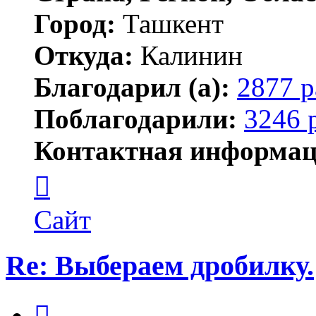
Город:
Ташкент
Откуда:
Калинин
Благодарил (а):
2877 р
Поблагодарили:
3246 
Контактная информац
Контактная
информация
пользователя
Maks42
Сайт
Re: Выбераем дробилку.
Цитата