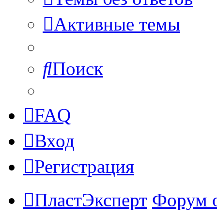
Активные темы
Поиск
FAQ
Вход
Регистрация
ПластЭксперт
Форум 