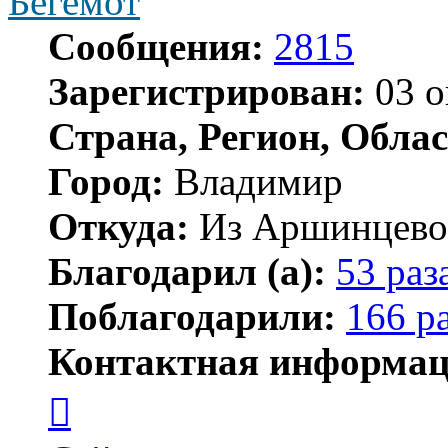
Бегемот
Сообщения:
2815
Зарегистрирован:
03 о
Страна, Регион, Облас
Город:
Владимир
Откуда:
Из Аршинцево, 
Благодарил (а):
53 раз
Поблагодарили:
166 р
Контактная информац
Контактная
информация
пользователя
Бегемот