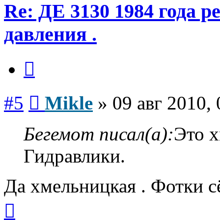
Re: ДЕ 3130 1984 года р
давления .
Цитата
Сообщение
#5
Mikle
»
09 авг 2010, 
Бегемот писал(а):
Это х
Гидравлики.
Да хмельницкая . Фотки с
Вернуться
к
началу