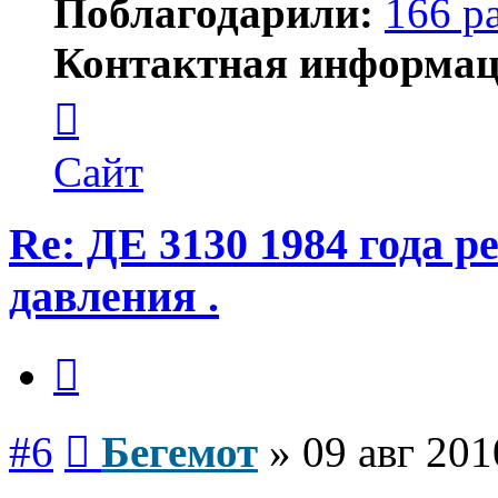
Поблагодарили:
166 р
Контактная информац
Контактная
информация
пользователя
Бегемот
Сайт
Re: ДЕ 3130 1984 года р
давления .
Цитата
Сообщение
#6
Бегемот
»
09 авг 201