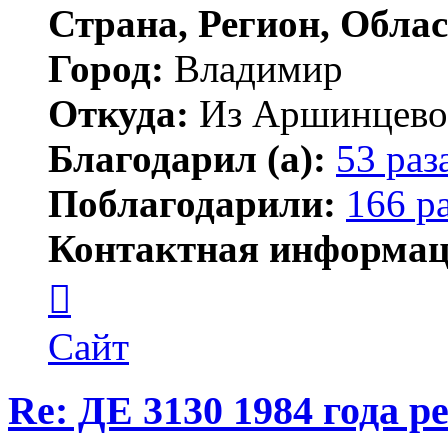
Страна, Регион, Облас
Город:
Владимир
Откуда:
Из Аршинцево, 
Благодарил (а):
53 раз
Поблагодарили:
166 р
Контактная информац
Контактная
информация
пользователя
Бегемот
Сайт
Re: ДЕ 3130 1984 года р