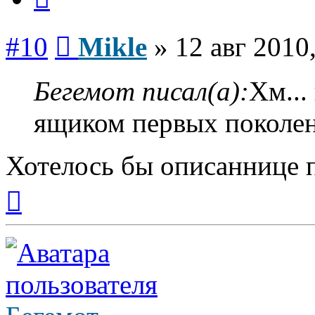
Сообщение
#10
Mikle
»
12 авг 2010
Бегемот писал(а):
Хм...
ящиком первых поколен
Хотелось бы описаннице п
Вернуться
к
началу