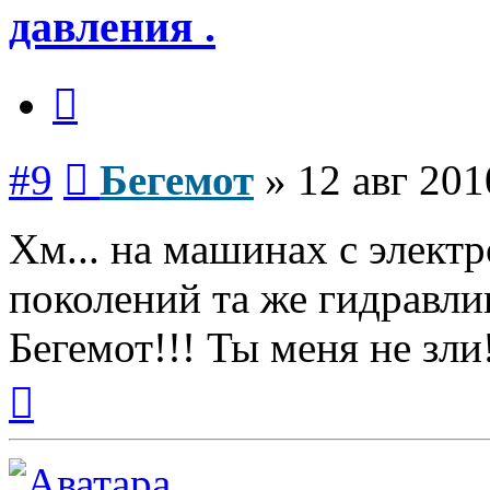
давления .
Цитата
Сообщение
#9
Бегемот
»
12 авг 201
Хм... на машинах с элек
поколений та же гидравли
Бегемот!!! Ты меня не зли
Вернуться
к
началу