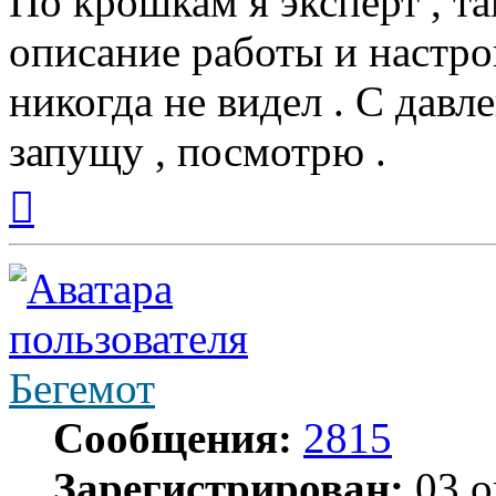
По крошкам я эксперт , та
описание работы и настро
никогда не видел . С давл
запущу , посмотрю .
Вернуться
к
началу
Бегемот
Сообщения:
2815
Зарегистрирован:
03 о