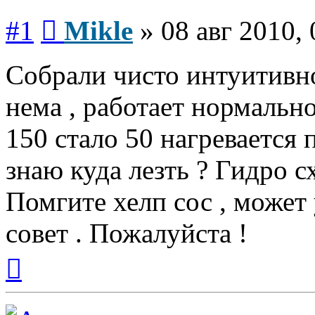
Сообщение
#1
Mikle
»
08 авг 2010, 
Собрали чисто интуитивно 
нема , работает нормальн
150 стало 50 нагревается п
знаю куда лезть ? Гидро с
Помгите хелп сос , может
совет . Пожалуйста !
Вернуться
к
началу