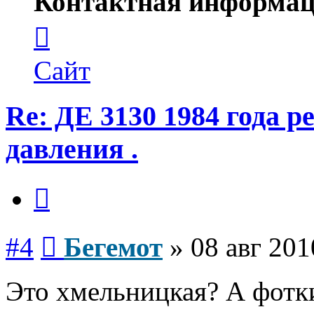
Контактная информац
Контактная
информация
пользователя
Бегемот
Сайт
Re: ДЕ 3130 1984 года р
давления .
Цитата
Сообщение
#4
Бегемот
»
08 авг 201
Это хмельницкая? А фотк