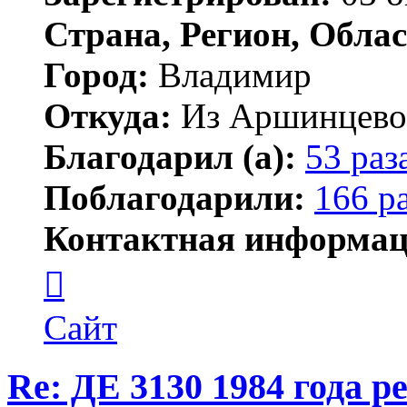
Страна, Регион, Облас
Город:
Владимир
Откуда:
Из Аршинцево, 
Благодарил (а):
53 раз
Поблагодарили:
166 р
Контактная информац
Контактная
информация
пользователя
Бегемот
Сайт
Re: ДЕ 3130 1984 года р