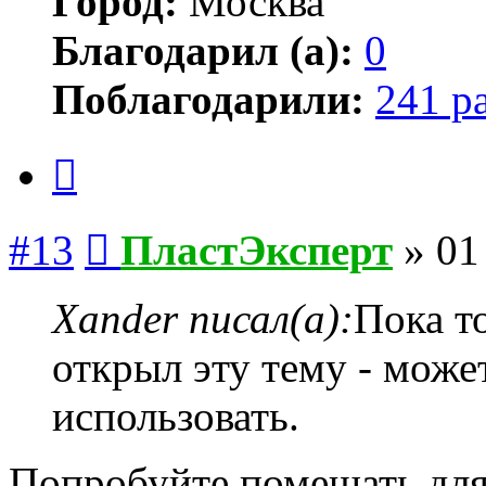
Город:
Москва
Благодарил (а):
0
Поблагодарили:
241 р
Цитата
Сообщение
#13
ПластЭксперт
»
01
Xander писал(а):
Пока то
открыл эту тему - може
использовать.
Попробуйте помешать для 