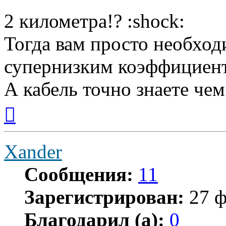
2 километра!? :shock:
Тогда вам просто необход
супернизким коэффициент
А кабель точно знаете че
Вернуться
к
началу
Xander
Сообщения:
11
Зарегистрирован:
27 ф
Благодарил (а):
0