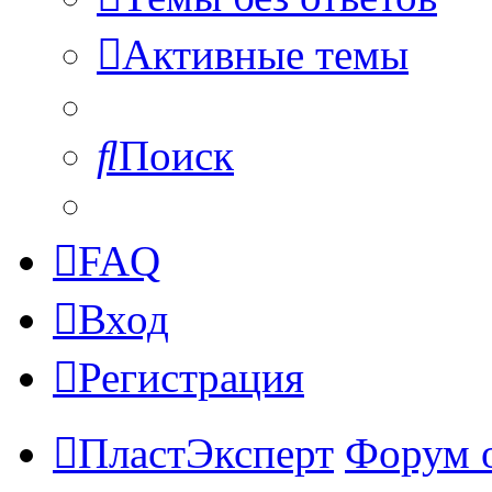
Активные темы
Поиск
FAQ
Вход
Регистрация
ПластЭксперт
Форум 