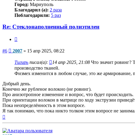
Город:
Мариуполь
Благодарил (а):
2 раза
Поблагодарили:
5 раз
Re: Стеклонаполненный полиэтилен
Цитата
Сообщение
#6
2007
»
15 апр 2025, 08:22
Тигирь
писал(а):
14 апр 2025, 21:08
Что значит ровинг? Т
производство тканей.
Физмех изменится в любом случае, это же армирование, 
Добрый день.
Конечно же рубленое волокно (не ровинг).
Про анизотропное изменение и вопрос, что будет происходить.
При ориентации волокон в матрице по ходу экструзии приведёт
Пока неопределённость в этом вопросе.
Я так понимаю, что пока никто толком этим вопросе не занима
Вернуться
к
началу