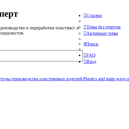
перт
Ссылки
Темы без ответов
роизводства и переработки пластмасс и
пециалистов.
Активные темы
Поиск
FAQ
Вход
ды производства пластиковых изделий/Plastics and main ways of pr