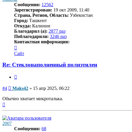
Сообщения:
12562
Зарегистрирован:
19 окт 2009, 11:40
Страна, Регион, Область:
Узбекистан
Город:
Ташкент
Откуда:
Калинин
Благодарил (а):
2877 раз
Поблагодарили:
3246 раз
Контактная информация:
Контактная
информация
Сайт
пользователя
Maks42
Re: Стеклонаполненный полиэтилен
Цитата
Сообщение
#4
Maks42
»
15 апр 2025, 06:22
Обычно хватает микроталька.
Вернуться
к
началу
2007
Сообщения:
68