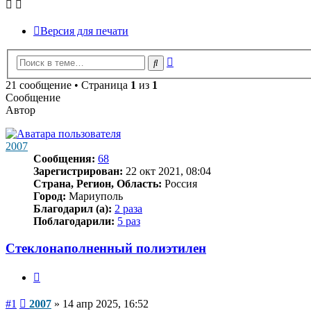
Версия для печати
Расширенный
Поиск
поиск
21 сообщение • Страница
1
из
1
Сообщение
Автор
2007
Сообщения:
68
Зарегистрирован:
22 окт 2021, 08:04
Страна, Регион, Область:
Россия
Город:
Мариуполь
Благодарил (а):
2 раза
Поблагодарили:
5 раз
Стеклонаполненный полиэтилен
Цитата
Сообщение
#1
2007
»
14 апр 2025, 16:52