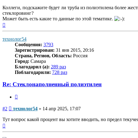
Коллеги, подскажите будет ли труба из полиэтилена более жест
стеклоровинг?
Может быть есть какие то данные по этой тематике.
Вернуться
к
началу
технолог54
Сообщения:
3793
Зарегистрирован:
31 янв 2015, 20:16
Страна, Регион, Область:
Россия
Город:
Самара
Благодарил (а):
289 раз
Поблагодарили:
728 раз
Re: Стеклонаполненный полиэтилен
Цитата
Сообщение
#2
технолог54
»
14 апр 2025, 17:07
Тут вопрос какой процент вы хотите вводить, но предел текуче
Вернуться
к
началу