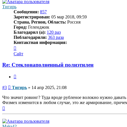
Тигирь
Сообщения:
857
Зарегистрирован:
05 мар 2018, 09:59
Страна, Регион, Область:
Россия
Город:
Геленджик
Благодарил (а):
120 раз
Поблагодарили:
363 раза
Контактная информация:
Контактная
информация
Сайт
пользователя
Тигирь
Re: Стеклонаполненный полиэтилен
Цитата
Сообщение
#3
Тигирь
»
14 апр 2025, 21:08
Что значит ровинг? Туда вроде рубленое волокно нужно давать
Физмех изменится в любом случае, это же армирование, приче
Вернуться
к
началу
Maks42