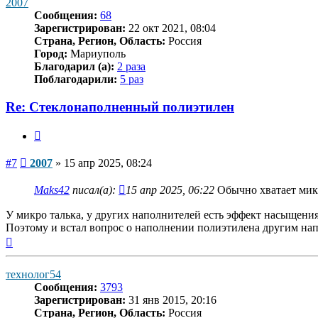
2007
Сообщения:
68
Зарегистрирован:
22 окт 2021, 08:04
Страна, Регион, Область:
Россия
Город:
Мариуполь
Благодарил (а):
2 раза
Поблагодарили:
5 раз
Re: Стеклонаполненный полиэтилен
Цитата
Сообщение
#7
2007
»
15 апр 2025, 08:24
Maks42
писал(а):
15 апр 2025, 06:22
Обычно хватает мик
У микро талька, у других наполнителей есть эффект насыщения
Поэтому и встал вопрос о наполнении полиэтилена другим на
Вернуться
к
началу
технолог54
Сообщения:
3793
Зарегистрирован:
31 янв 2015, 20:16
Страна, Регион, Область:
Россия