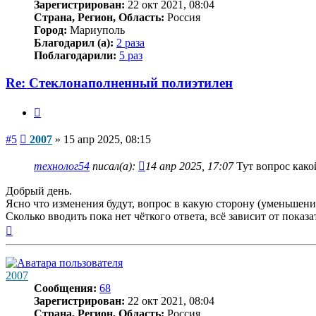
Зарегистрирован:
22 окт 2021, 08:04
Страна, Регион, Область:
Россия
Город:
Мариуполь
Благодарил (а):
2 раза
Поблагодарили:
5 раз
Re: Стеклонаполненный полиэтилен
Цитата
Сообщение
#5
2007
»
15 апр 2025, 08:15
технолог54
писал(а):
14 апр 2025, 17:07
Тут вопрос како
Добрый день.
Ясно что изменения будут, вопрос в какую сторону (уменьшение
Сколько вводить пока нет чёткого ответа, всё зависит от показ
Вернуться
к
началу
2007
Сообщения:
68
Зарегистрирован:
22 окт 2021, 08:04
Страна, Регион, Область:
Россия