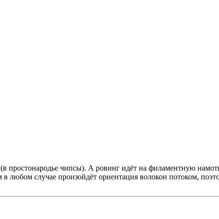
 (в простонародье чипсы). А ровинг идёт на филаментную намотк
м в любом случае произойдёт ориентация волокон потоком, поэт