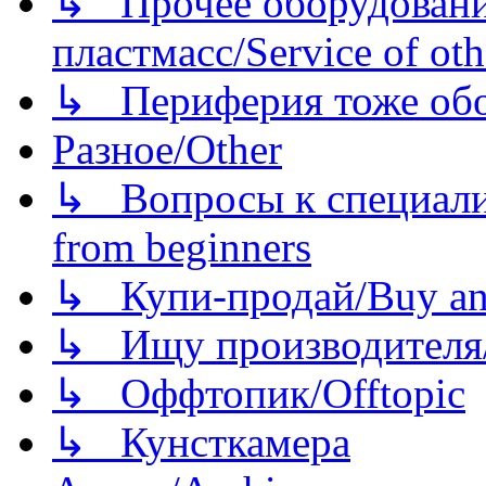
↳ Прочее оборудовани
пластмасс/Service of oth
↳ Периферия тоже обору
Разное/Other
↳ Вопросы к специали
from beginners
↳ Купи-продай/Buy and
↳ Ищу производителя/
↳ Оффтопик/Offtopic
↳ Кунсткамера