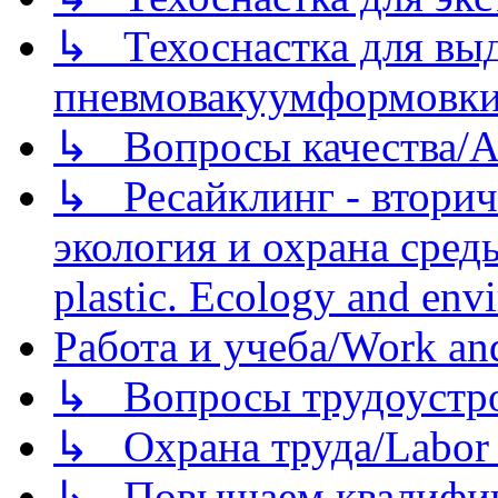
↳ Техоснастка для вы
пневмовакуумформовк
↳ Вопросы качества/Abo
↳ Ресайклинг - вторич
экология и охрана среды/
plastic. Ecology and env
Работа и учеба/Work an
↳ Вопросы трудоустрой
↳ Охрана труда/Labor p
↳ Повышаем квалификац