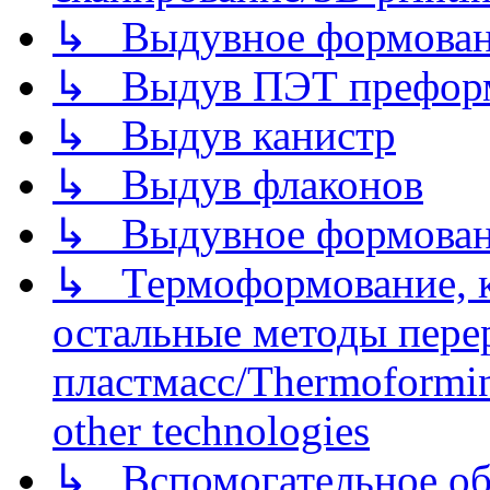
↳ Выдувное формован
↳ Выдув ПЭТ префор
↳ Выдув канистр
↳ Выдув флаконов
↳ Выдувное формован
↳ Термоформование, ка
остальные методы пере
пластмасс/Thermoforming
other technologies
↳ Вспомогательное об