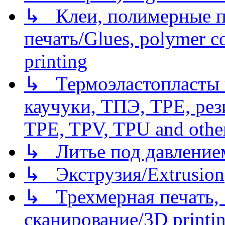
↳ Клеи, полимерные по
печать/Glues, polymer co
printing
↳ Термоэластопласты и
каучуки, ТПЭ, TPE, рез
TPE, TPV, TPU and other
↳ Литье под давлением/
↳ Экструзия/Extrusion
↳ Трехмерная печать,
сканирование/3D printin