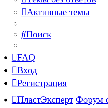
Активные темы
Поиск
FAQ
Вход
Регистрация
ПластЭксперт
Форум 