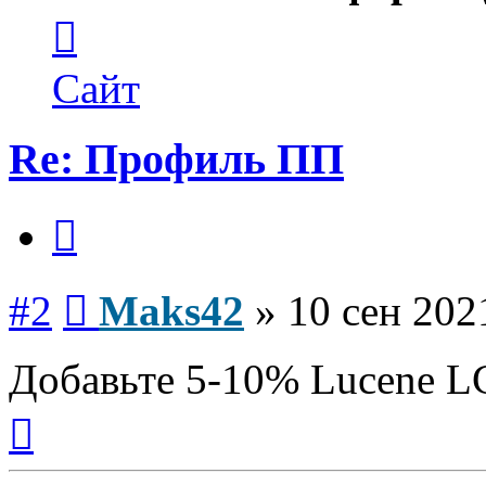
Контактная
информация
пользователя
Maks42
Сайт
Re: Профиль ПП
Цитата
Сообщение
#2
Maks42
»
10 сен 202
Добавьте 5-10% Lucene L
Вернуться
к
началу