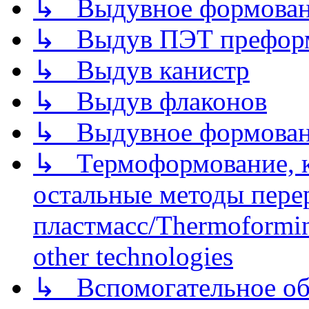
↳ Выдувное формован
↳ Выдув ПЭТ префор
↳ Выдув канистр
↳ Выдув флаконов
↳ Выдувное формован
↳ Термоформование, ка
остальные методы пере
пластмасс/Thermoforming
other technologies
↳ Вспомогательное об