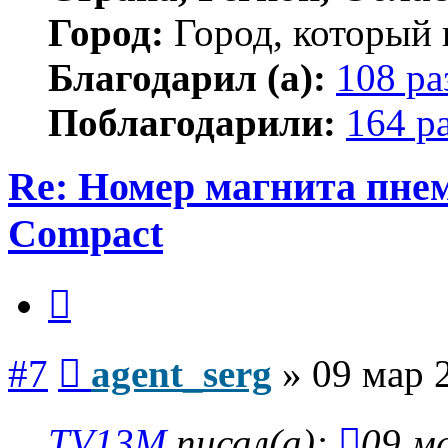
Город:
Город, который 
Благодарил (а):
108 ра
Поблагодарили:
164 р
Re: Номер магнита пне
Compact
Цитата
Сообщение
#7
agent_serg
»
09 мар 
TV13M
писал(а):
09 м