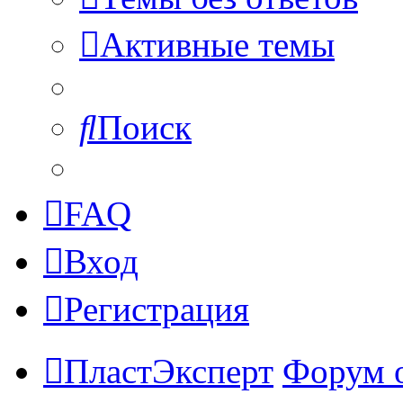
Активные темы
Поиск
FAQ
Вход
Регистрация
ПластЭксперт
Форум 