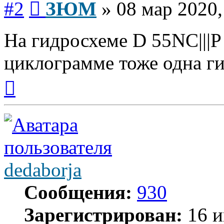
#2
ЗЮМ
»
08 мар 2020,
На гидросхеме D 55NC|||P
циклограмме тоже одна ги
Вернуться
к
началу
dedaborja
Сообщения:
930
Зарегистрирован:
16 и