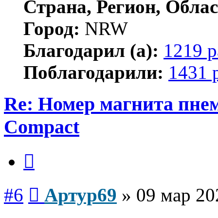
Страна, Регион, Облас
Город:
NRW
Благодарил (а):
1219 р
Поблагодарили:
1431 
Re: Номер магнита пне
Compact
Цитата
Сообщение
#6
Артур69
»
09 мар 20