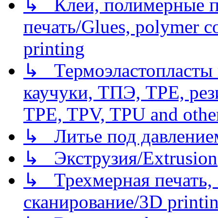
↳ Клеи, полимерные по
печать/Glues, polymer co
printing
↳ Термоэластопласты и
каучуки, ТПЭ, TPE, рез
TPE, TPV, TPU and other
↳ Литье под давлением/
↳ Экструзия/Extrusion
↳ Трехмерная печать,
сканирование/3D printin