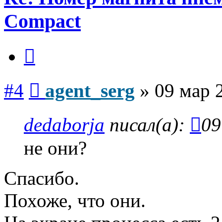
Compact
Цитата
Сообщение
#4
agent_serg
»
09 мар 
dedaborja
писал(а):
09
не они?
Спасибо.
Похоже, что они.