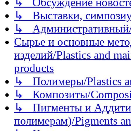
↳ Обсуждение новостей
↳ Выставки, симпозиу
↳ Административный/
Сырье и основные мето
изделий/Plastics and mai
products
↳ Полимеры/Plastics a
↳ Композиты/Сomposite
↳ Пигменты и Аддитив
полимерам)/Pigments an