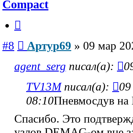
Compact
Цитата
Сообщение
#8
Артур69
»
09 мар 20
agent_serg
писал(а):
0
TV13M
писал(а):
09
08:10
Пневмосдув на 
Спасибо. Это подтверж
узлов DEMAG-ом вне з