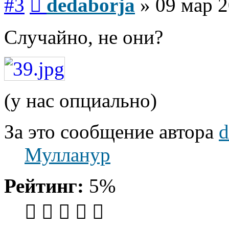
#3
dedaborja
»
09 мар 2
Случайно, не они?
(у нас опциально)
За это сообщение автора
d
Мулланур
Рейтинг:
5%