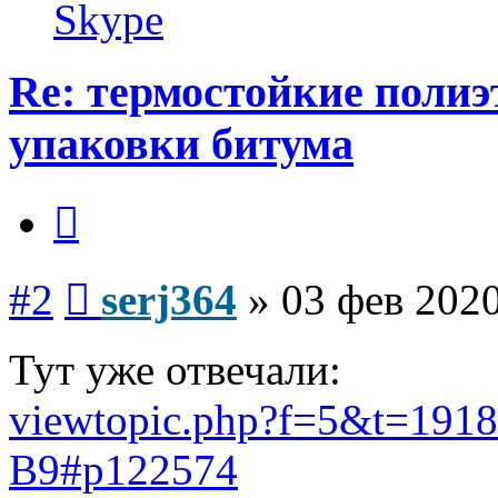
serj364
Skype
Re: термостойкие поли
упаковки битума
Цитата
Сообщение
#2
serj364
»
03 фев 2020
Тут уже отвечали:
viewtopic.php?f=5&t=1918
B9#p122574