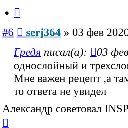
Цитата
Сообщение
#6
serj364
»
03 фев 2020
Гредя
писал(а):
03 фев
однослойный и трехсло
Мне важен рецепт ,а та
то ответа не увидел
Александр советовал INSP
Вернуться
к
началу