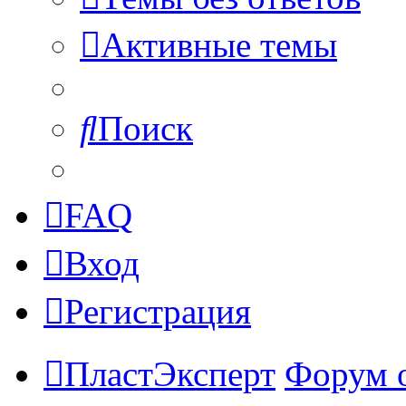
Активные темы
Поиск
FAQ
Вход
Регистрация
ПластЭксперт
Форум 