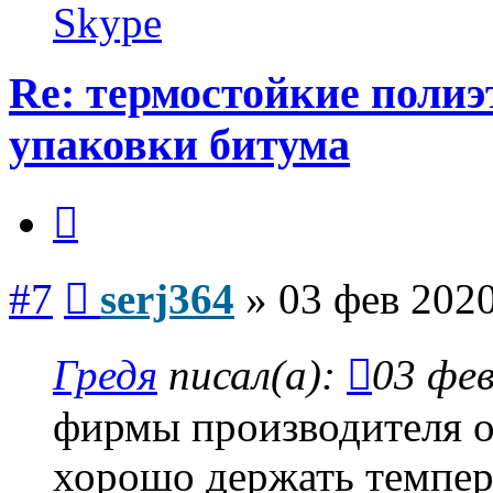
serj364
Skype
Re: термостойкие поли
упаковки битума
Цитата
Сообщение
#7
serj364
»
03 фев 2020
Гредя
писал(а):
03 фев
фирмы производителя 
хорошо держать темпер