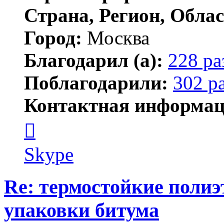
Страна, Регион, Облас
Город:
Москва
Благодарил (а):
228 ра
Поблагодарили:
302 р
Контактная информац
Контактная
информация
пользователя
serj364
Skype
Re: термостойкие поли
упаковки битума