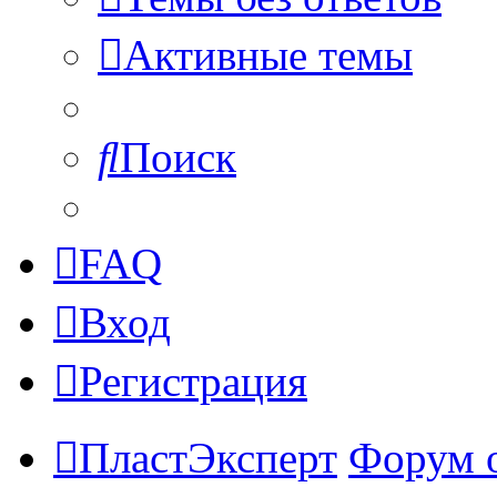
Активные темы
Поиск
FAQ
Вход
Регистрация
ПластЭксперт
Форум 