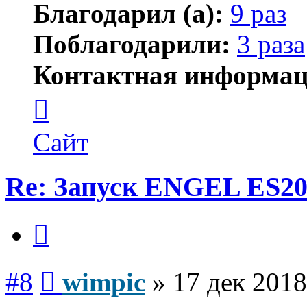
Благодарил (а):
9 раз
Поблагодарили:
3 раза
Контактная информац
Контактная
информация
пользователя
wimpic
Сайт
Re: Запуск ENGEL ES20
Цитата
Сообщение
#8
wimpic
»
17 дек 2018