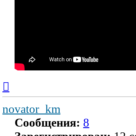
Вернуться
к
началу
novator_km
Сообщения:
8