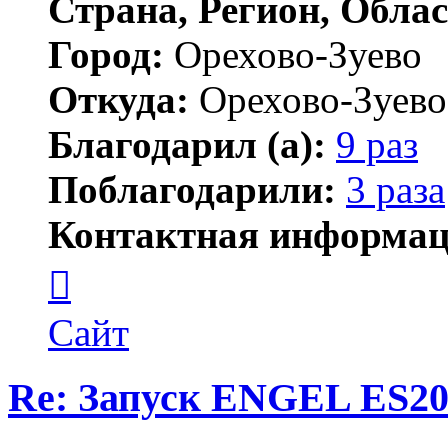
Страна, Регион, Облас
Город:
Орехово-Зуево
Откуда:
Орехово-Зуево
Благодарил (а):
9 раз
Поблагодарили:
3 раза
Контактная информац
Контактная
информация
пользователя
wimpic
Сайт
Re: Запуск ENGEL ES20
Цитата