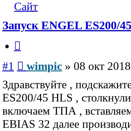
wimpic
Сайт
Запуск ENGEL ES200/4
Цитата
Сообщение
#1
wimpic
»
08 окт 2018
Здравствуйте , подскажи
ES200/45 HLS , столкнули
включаем ТПА , вставляе
EBIAS 32 далее производи