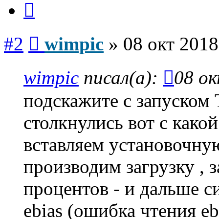
Сообщение
#2
wimpic
»
08 окт 2018
wimpic
писал(а):
08 ок
подскажите с запуско
столкнулись вот с как
вставляем установочную
производим загрузку , з
процентов - и дальше си
ebias (ошибка чтения eb