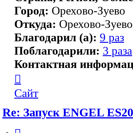
Город:
Орехово-Зуево
Откуда:
Орехово-Зуево
Благодарил (а):
9 раз
Поблагодарили:
3 раза
Контактная информац
Контактная
информация
пользователя
wimpic
Сайт
Re: Запуск ENGEL ES20
Цитата