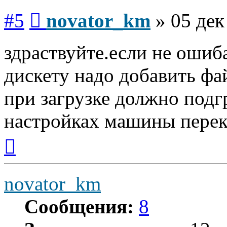
Сообщение
#5
novator_km
»
05 дек
здраствуйте.если не ошиб
дискету надо добавить фай
при загрузке должно подг
настройках машины перек
Вернуться
к
началу
novator_km
Сообщения:
8