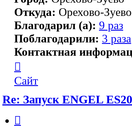
Откуда:
Орехово-Зуево
Благодарил (а):
9 раз
Поблагодарили:
3 раза
Контактная информац
Контактная
информация
пользователя
wimpic
Сайт
Re: Запуск ENGEL ES20
Цитата