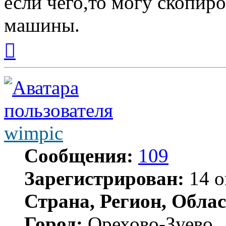
если чего,то могу скопиро
машины.
Вернуться
к
началу
wimpic
Сообщения:
109
Зарегистрирован:
14 о
Страна, Регион, Облас
Город:
Орехово-Зуево