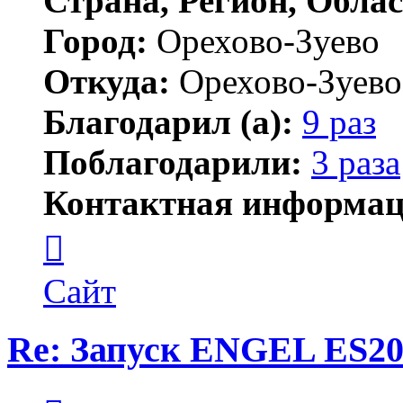
Страна, Регион, Облас
Город:
Орехово-Зуево
Откуда:
Орехово-Зуево
Благодарил (а):
9 раз
Поблагодарили:
3 раза
Контактная информац
Контактная
информация
пользователя
wimpic
Сайт
Re: Запуск ENGEL ES20
Цитата