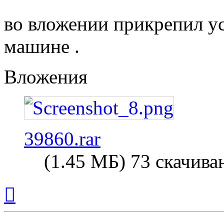
во вложении прикрепил у
машине .
Вложения
39860.rar
(1.45 МБ) 73 скачива
Вернуться
к
началу