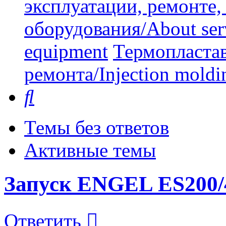
эксплуатации, ремонте
оборудования/About serv
equipment
Термопластав
ремонта/Injection moldin
Поиск
Темы без ответов
Активные темы
Запуск ENGEL ES200/
Ответить