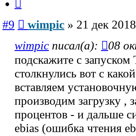
Сообщение
#9
wimpic
»
21 дек 2018
wimpic
писал(а):
08 ок
подскажите с запуско
столкнулись вот с как
вставляем установочную
производим загрузку , з
процентов - и дальше си
ebias (ошибка чтения eb