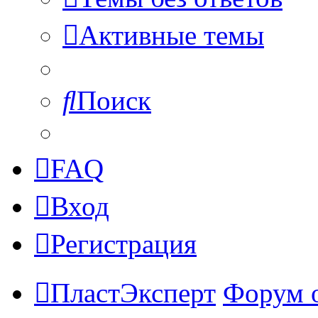
Активные темы
Поиск
FAQ
Вход
Регистрация
ПластЭксперт
Форум 