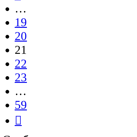
…
19
20
21
22
23
…
59
След.