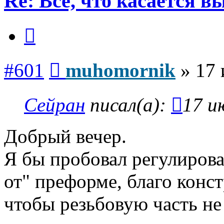
Re: Всё, что касается 
Цитата
Сообщение
#601
muhomornik
»
17 
Сейран
писал(а):
17 и
Добрый вечер.
Я бы пробовал регулиров
от" преформе, благо конст
чтобы резьбовую часть не