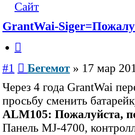
Бегемот
Сайт
GrantWai-Siger=Пожалуй
Цитата
Сообщение
#1
Бегемот
»
17 мар 201
Через 4 года GrantWai пе
просьбу сменить батарейк
ALM105: Пожалуйста, п
Панель MJ-4700, контрол