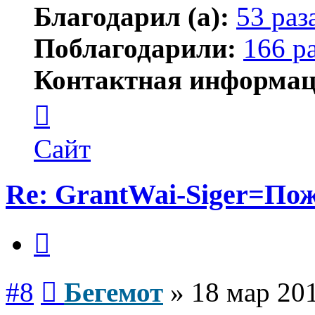
Благодарил (а):
53 раз
Поблагодарили:
166 р
Контактная информац
Контактная
информация
пользователя
Бегемот
Сайт
Re: GrantWai-Siger=Пож
Цитата
Сообщение
#8
Бегемот
»
18 мар 201