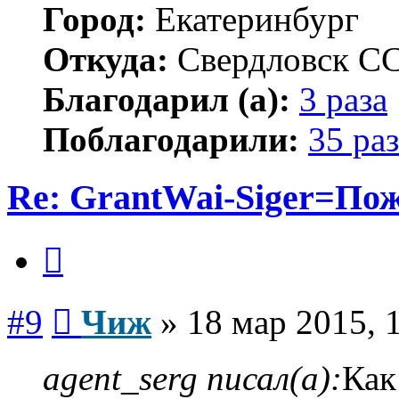
Город:
Екатеринбург
Откуда:
Свердловск С
Благодарил (а):
3 раза
Поблагодарили:
35 раз
Re: GrantWai-Siger=Пож
Цитата
Сообщение
#9
Чиж
»
18 мар 2015, 
agent_serg писал(а):
Как