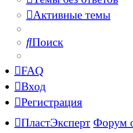
Активные темы
Поиск
FAQ
Вход
Регистрация
ПластЭксперт
Форум 