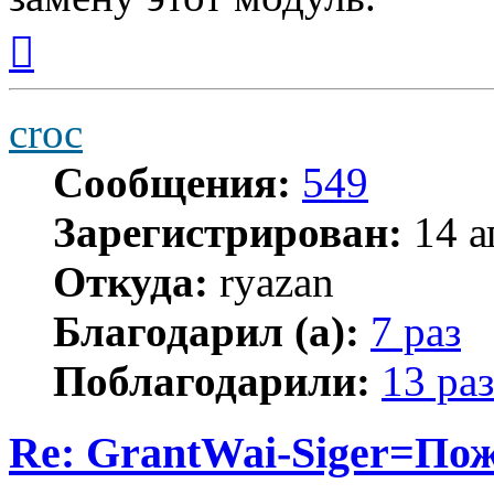
Вернуться
к
началу
croc
Сообщения:
549
Зарегистрирован:
14 а
Откуда:
ryazan
Благодарил (а):
7 раз
Поблагодарили:
13 раз
Re: GrantWai-Siger=Пож