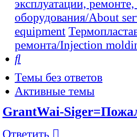
эксплуатации, ремонте
оборудования/About serv
equipment
Термопластав
ремонта/Injection moldin
Поиск
Темы без ответов
Активные темы
GrantWai-Siger=Пожал
Ответить