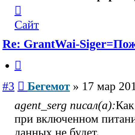
Контактная
информация
пользователя
Бегемот
Сайт
Re: GrantWai-Siger=Пож
Цитата
Сообщение
#3
Бегемот
»
17 мар 201
agent_serg писал(а):
Как
при включенном питани
данных не будет.