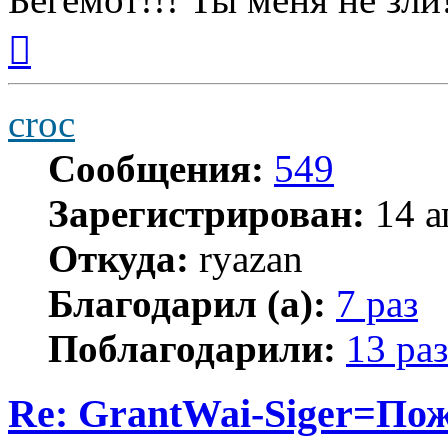
Вернуться
к
началу
croc
Сообщения:
549
Зарегистрирован:
14 а
Откуда:
ryazan
Благодарил (а):
7 раз
Поблагодарили:
13 раз
Re: GrantWai-Siger=Пож