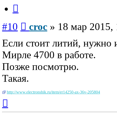
Цитата
Сообщение
#10
croc
»
18 мар 2015, 
Если стоит литий, нужно и
Мирле 4700 в работе.
Позже посмотрю.
Такая.
http://www.electronshik.ru/item/er14250-ax-36v-205804
Вернуться
к
началу