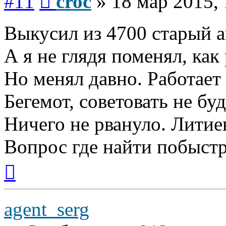
#11
croc
»
18 мар 2015, 
Выкусил из 4700 старый а
А я не глядя поменял, как
Но менял давно. Работает
Бегемот, советовать не буд
Ничего не рвануло. Литие
Вопрос где найти побыстр
Вернуться
к
началу
agent_serg