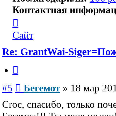
Контактная информац
Контактная
информация
пользователя
Бегемот
Сайт
Re: GrantWai-Siger=Пож
Цитата
Сообщение
#5
Бегемот
»
18 мар 201
Croc, спасибо, только по
Бегемот!!! Ты меня не зли