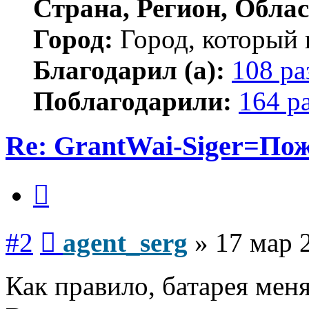
Страна, Регион, Облас
Город:
Город, который 
Благодарил (а):
108 ра
Поблагодарили:
164 р
Re: GrantWai-Siger=Пож
Цитата
Сообщение
#2
agent_serg
»
17 мар 
Как правило, батарея мен