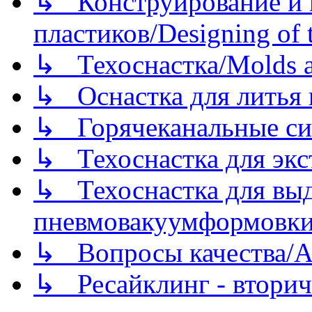
↳ Конструирование и п
пластиков/Designing of t
↳ Техоснастка/Molds a
↳ Оснастка для литья 
↳ Горячеканальные си
↳ Техоснастка для экс
↳ Техоснастка для вы
пневмовакуумформовк
↳ Вопросы качества/Abo
↳ Ресайклинг - вторич