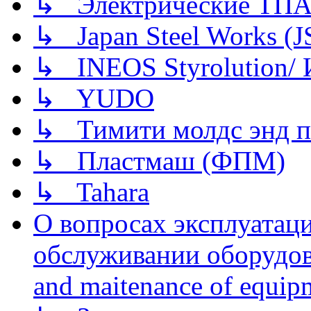
↳ Электрические ТПА
↳ Japan Steel Works (
↳ INEOS Styrolution
↳ YUDO
↳ Тимити молдс энд п
↳ Пластмаш (ФПМ)
↳ Tahara
О вопросах эксплуатаци
обслуживании оборудова
and maitenance of equip