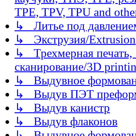
TPE, TPV, TPU and other
↳ Литье под давлением/
↳ Экструзия/Extrusion
↳ Трехмерная печать,
сканирование/3D printin
↳ Выдувное формован
↳ Выдув ПЭТ префор
↳ Выдув канистр
↳ Выдув флаконов
↳ Выдувное формован