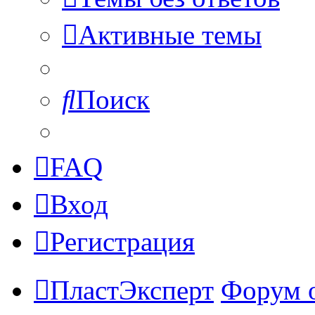
Активные темы
Поиск
FAQ
Вход
Регистрация
ПластЭксперт
Форум 