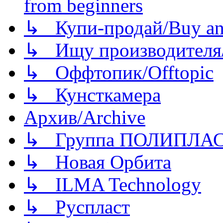
from beginners
↳ Купи-продай/Buy and
↳ Ищу производителя/
↳ Оффтопик/Offtopic
↳ Кунсткамера
Архив/Archive
↳ Группа ПОЛИПЛА
↳ Новая Орбита
↳ ILMA Technology
↳ Руспласт