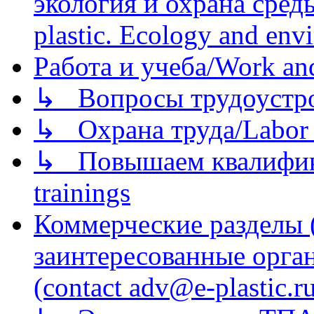
экология и охрана среды/
plastic. Ecology and env
Работа и учеба/Work an
↳ Вопросы трудоустрой
↳ Охрана труда/Labor p
↳ Повышаем квалификац
trainings
Коммерческие разделы 
заинтересованные орга
(contact adv@e-plastic.r