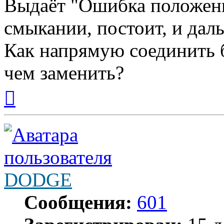
Выдаёт "Ошибка положени
смыкании, постоит, и дальш
Как напрямую соединить б
чем заменить?
Вернуться
к
началу
DODGE
Сообщения:
601