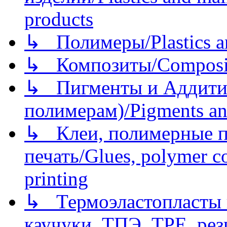
products
↳ Полимеры/Plastics a
↳ Композиты/Сomposite
↳ Пигменты и Аддитив
полимерам)/Pigments an
↳ Клеи, полимерные по
печать/Glues, polymer co
printing
↳ Термоэластопласты и
каучуки, ТПЭ, TPE, рез