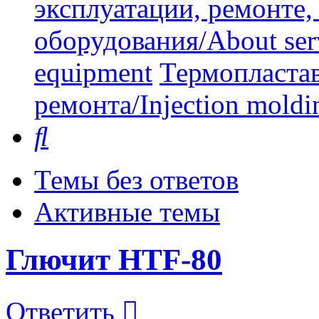
эксплуатации, ремонте
оборудования/About serv
equipment
Термопластав
ремонта/Injection moldin
Поиск
Темы без ответов
Активные темы
Глючит HTF-80
Ответить