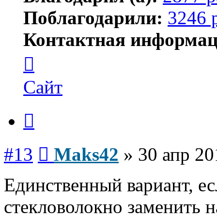
Поблагодарили:
3246 
Контактная информац
Контактная
информация
пользователя
Maks42
Сайт
Цитата
Сообщение
#13
Maks42
»
30 апр 20
Единственный вариант, ес
стекловолокно заменить н