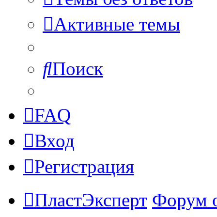
Активные темы
Поиск
FAQ
Вход
Регистрация
ПластЭксперт
Форум 