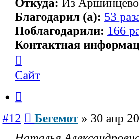
Откуда:
Из Аршинцево, 
Благодарил (а):
53 раз
Поблагодарили:
166 р
Контактная информац
Контактная
информация
пользователя
Бегемот
Сайт
Цитата
Сообщение
#12
Бегемот
»
30 апр 20
Наталья Александровна