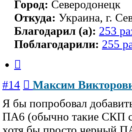
Город:
Северодонецк
Откуда:
Украина, г. Се
Благодарил (а):
253 ра
Поблагодарили:
255 р
Цитата
Сообщение
#14
Максим Викторов
Я бы попробовал добавить
ПА6 (обычно такие СКП с
хотя бы просто черный П