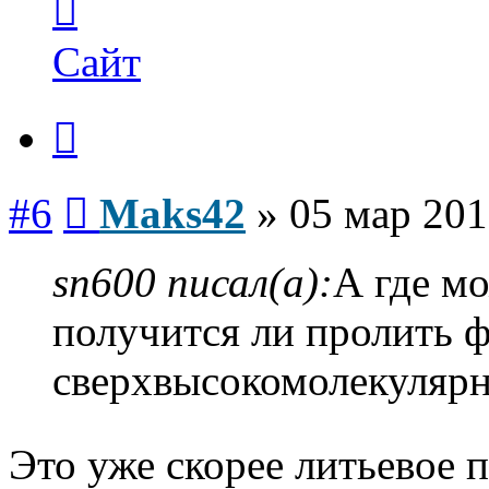
информация
пользователя
Maks42
Сайт
Цитата
Сообщение
#6
Maks42
»
05 мар 201
sn600 писал(а):
А где мо
получится ли пролить 
сверхвысокомолекуляр
Это уже скорее литьевое 