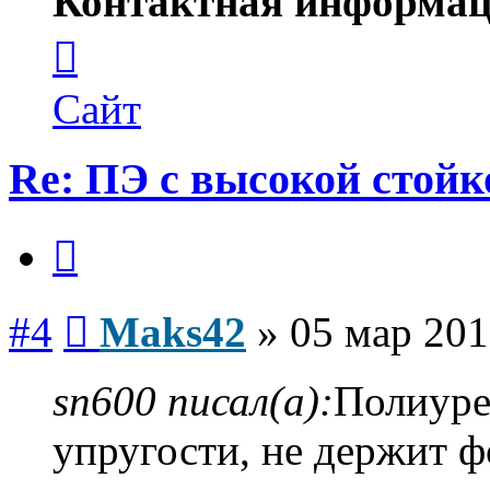
Контактная информац
Контактная
информация
пользователя
Maks42
Сайт
Re: ПЭ с высокой стой
Цитата
Сообщение
#4
Maks42
»
05 мар 201
sn600 писал(а):
Полиуре
упругости, не держит ф