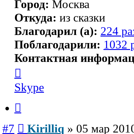
Город:
Москва
Откуда:
из сказки
Благодарил (а):
224 ра
Поблагодарили:
1032 
Контактная информац
Контактная
информация
пользователя
Kirilliq
Skype
Цитата
Сообщение
#7
Kirilliq
»
05 мар 2010