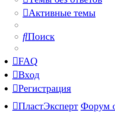
Активные темы
Поиск
FAQ
Вход
Регистрация
ПластЭксперт
Форум 