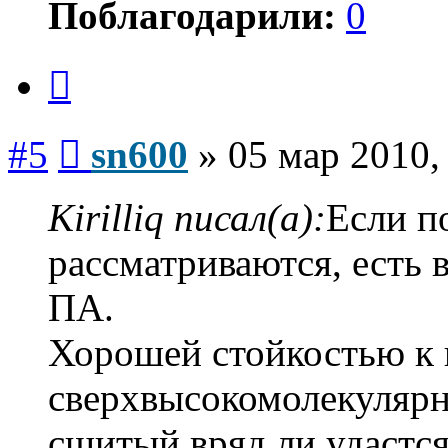
Поблагодарили:
0
Цитата
Сообщение
#5
sn600
»
05 мар 2010,
Kirilliq писал(а):
Если п
рассматриваются, есть
ПА.
Хорошей стойкостью к 
сверхвысокомолекуляр
сшитый вряд ли удастся