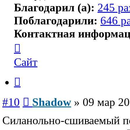
Благодарил (а):
245 ра
Поблагодарили:
646 р
Контактная информац
Контактная
информация
пользователя
Shadow
Сайт
Цитата
Сообщение
#10
Shadow
»
09 мар 20
Силанольно-сшиваемый по