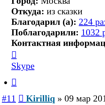
Город:
Москва
Откуда:
из сказки
Благодарил (а):
224 ра
Поблагодарили:
1032 
Контактная информац
Контактная
информация
пользователя
Kirilliq
Skype
Цитата
Сообщение
#11
Kirilliq
»
09 мар 20