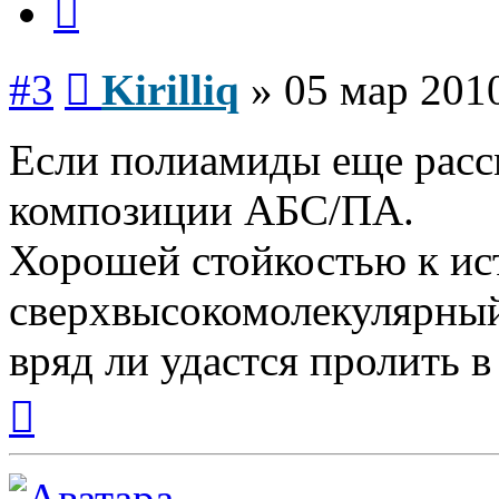
Сообщение
#3
Kirilliq
»
05 мар 2010
Если полиамиды еще рассм
композиции АБС/ПА.
Хорошей стойкостью к ис
сверхвысокомолекулярны
вряд ли удастся пролить 
Вернуться
к
началу