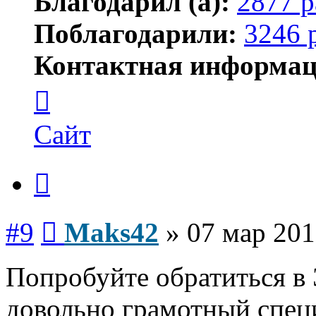
Благодарил (а):
2877 р
Поблагодарили:
3246 
Контактная информац
Контактная
информация
пользователя
Maks42
Сайт
Цитата
Сообщение
#9
Maks42
»
07 мар 201
Попробуйте обратиться в 
довольно грамотный спец