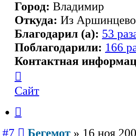
Город:
Владимир
Откуда:
Из Аршинцево, 
Благодарил (а):
53 раз
Поблагодарили:
166 р
Контактная информац
Контактная
информация
пользователя
Бегемот
Сайт
Цитата
Сообщение
#7
Бегемот
»
16 ноя 200