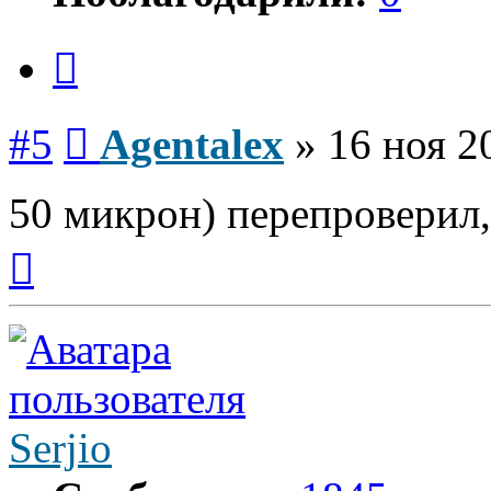
Цитата
Сообщение
#5
Agentalex
»
16 ноя 2
50 микрон) перепроверил,
Вернуться
к
началу
Serjio