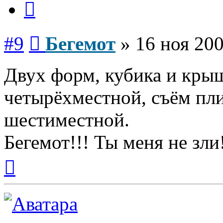
Сообщение
#9
Бегемот
»
16 ноя 200
Двух форм, кубика и кры
четырёхместной, съём пл
шестиместной.
Бегемот!!! Ты меня не зли
Вернуться
к
началу