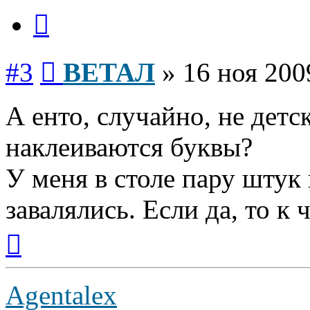
Цитата
Сообщение
#3
ВЕТАЛ
»
16 ноя 200
А енто, случайно, не детс
наклеиваются буквы?
У меня в столе пару штук
завалялись. Если да, то к
Вернуться
к
началу
Agentalex