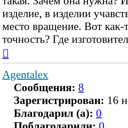
такая. Зачем она нужна? И
изделие, в изделии учавст
место вращение. Вот как-т
точность? Где изготовите
Вернуться
к
началу
Agentalex
Сообщения:
8
Зарегистрирован:
16 н
Благодарил (а):
0
Поблагодарили:
0