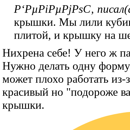
Р‘РµРіРµРјРѕС‚ писал(
крышки. Мы лили кубик
плитой, и крышку на ш
Нихрена себе! У него ж п
Нужно делать одну форму
может плохо работать из-
красивый но "подороже ва
крышки.