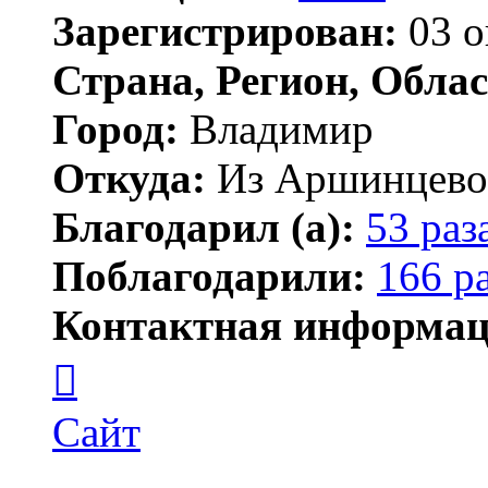
Зарегистрирован:
03 о
Страна, Регион, Облас
Город:
Владимир
Откуда:
Из Аршинцево, 
Благодарил (а):
53 раз
Поблагодарили:
166 р
Контактная информац
Контактная
информация
пользователя
Бегемот
Сайт
Цитата