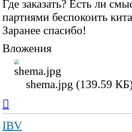
Где заказать? Есть ли см
партиями беспокоить кит
Заранее спасибо!
Вложения
shema.jpg (139.59 КБ
Вернуться
к
началу
IBV