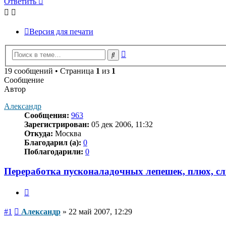
Ответить
Версия для печати
Расширенный
Поиск
поиск
19 сообщений • Страница
1
из
1
Сообщение
Автор
Александр
Сообщения:
963
Зарегистрирован:
05 дек 2006, 11:32
Откуда:
Москва
Благодарил (а):
0
Поблагодарили:
0
Переработка пусконаладочных лепешек, плюх, сли
Цитата
Сообщение
#1
Александр
»
22 май 2007, 12:29