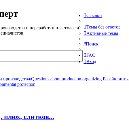
перт
Ссылки
Темы без ответов
роизводства и переработки пластмасс и
пециалистов.
Активные темы
Поиск
FAQ
Вход
производства/Questions about production organizing
Ресайклинг -
ronmental protection
плюх, слитков...