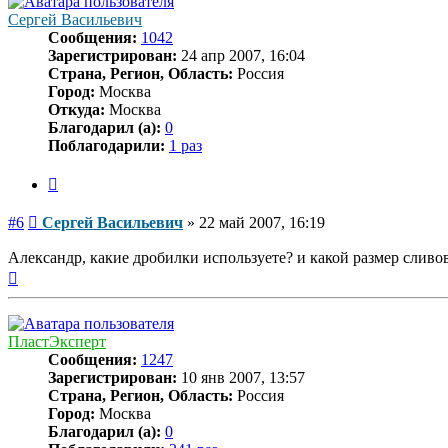
Сергей Васильевич
Сообщения:
1042
Зарегистрирован:
24 апр 2007, 16:04
Страна, Регион, Область:
Россия
Город:
Москва
Откуда:
Москва
Благодарил (а):
0
Поблагодарили:
1 раз
Цитата
Сообщение
#6
Сергей Васильевич
»
22 май 2007, 16:19
Александр, какие дробилки используете? и какой размер сливов
Вернуться
к
началу
ПластЭксперт
Сообщения:
1247
Зарегистрирован:
10 янв 2007, 13:57
Страна, Регион, Область:
Россия
Город:
Москва
Благодарил (а):
0