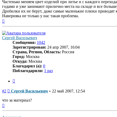
Частенько меняем цвет изделий при литье и с каждого перехо
годами и уже занимают прилично места на складе и все больше
Дробилки их не берут, даже самые маленькие плюхи приводят к 
Наверняка не только у нас такая проблема.
Вернуться
к
началу
Сергей Васильевич
Сообщения:
1042
Зарегистрирован:
24 апр 2007, 16:04
Страна, Регион, Область:
Россия
Город:
Москва
Откуда:
Москва
Благодарил (а):
0
Поблагодарили:
1 раз
Цитата
Сообщение
#2
Сергей Васильевич
»
22 май 2007, 12:54
что за материал?
Вернуться
к
началу