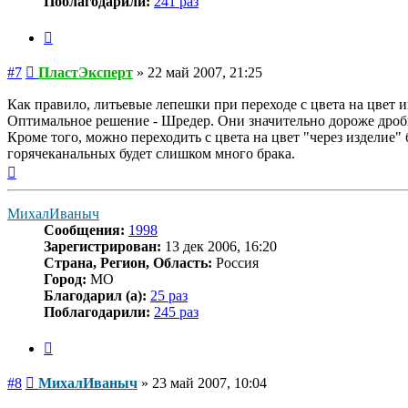
Поблагодарили:
241 раз
Цитата
Сообщение
#7
ПластЭксперт
»
22 май 2007, 21:25
Как правило, литьевые лепешки при переходе с цвета на цвет 
Оптимальное решение - Шредер. Они значительно дороже дроби
Кроме того, можно переходить с цвета на цвет "через изделие
горячеканальных будет слишком много брака.
Вернуться
к
началу
МихалИваныч
Сообщения:
1998
Зарегистрирован:
13 дек 2006, 16:20
Страна, Регион, Область:
Россия
Город:
МО
Благодарил (а):
25 раз
Поблагодарили:
245 раз
Цитата
Сообщение
#8
МихалИваныч
»
23 май 2007, 10:04