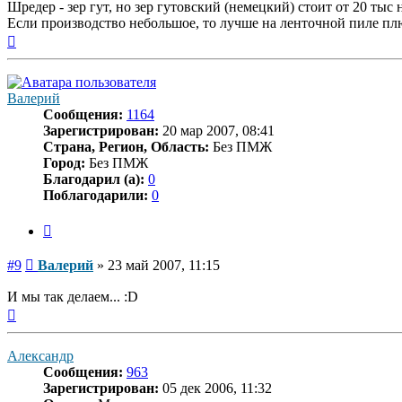
Шредер - зер гут, но зер гутовский (немецкий) стоит от 20 тыс
Если производство небольшое, то лучше на ленточной пиле плю
Вернуться
к
началу
Валерий
Сообщения:
1164
Зарегистрирован:
20 мар 2007, 08:41
Страна, Регион, Область:
Без ПМЖ
Город:
Без ПМЖ
Благодарил (а):
0
Поблагодарили:
0
Цитата
Сообщение
#9
Валерий
»
23 май 2007, 11:15
И мы так делаем... :D
Вернуться
к
началу
Александр
Сообщения:
963
Зарегистрирован:
05 дек 2006, 11:32