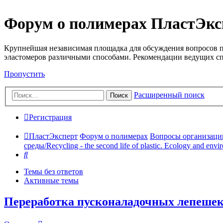
Форум о полимерах ПластЭкс
Крупнейшая независимая площадка для обсуждения вопросов п
эластомеров различными способами. Рекомендации ведущих с
Пропустить
Расширенный поиск
Поиск
Регистрация
ПластЭксперт
Форум о полимерах
Вопросы организации 
среды/Recycling - the second life of plastic. Ecology and envi
Поиск
Темы без ответов
Активные темы
Переработка пусконаладочных лепешек, 