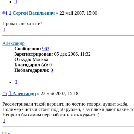
Цитата
Сообщение
#4
Сергей Васильевич
»
22 май 2007, 15:00
Продать не хотите?
Вернуться
к
началу
Александр
Сообщения:
963
Зарегистрирован:
05 дек 2006, 11:32
Откуда:
Москва
Благодарил (а):
0
Поблагодарили:
0
Цитата
Сообщение
#5
Александр
»
22 май 2007, 15:18
Рассматривали такой вариант, но честно говоря, душит жаба.
Полимер чистый стоит под 50 рублей, а за плюхи дают какие-то
Непрохо бы самим переработать хоть куда-то :(
Вернуться
к
началу