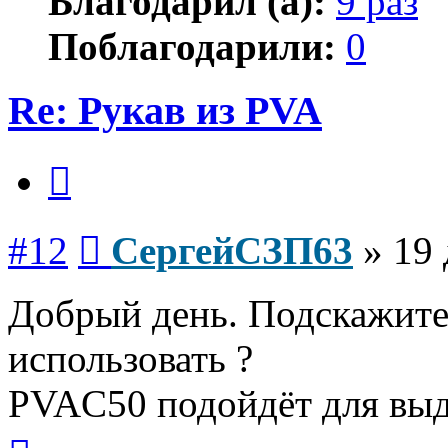
Благодарил (а):
9 раз
Поблагодарили:
0
Re: Рукав из PVA
Цитата
Сообщение
#12
СергейСЗП63
»
19 
Добрый день. Подскажите
использовать ?
PVAC50 подойдёт для выд
Вернуться