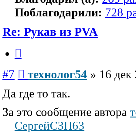
Поблагодарили:
728 р
Re: Рукав из PVA
Цитата
Сообщение
#7
технолог54
»
16 дек 
Да где то так.
За это сообщение автора
т
СергейСЗП63