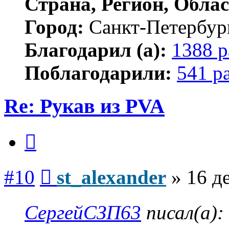
Страна, Регион, Облас
Город:
Санкт-Петербур
Благодарил (а):
1388 р
Поблагодарили:
541 р
Re: Рукав из PVA
Цитата
Сообщение
#10
st_alexander
»
16 д
СергейСЗП63
писал(а):