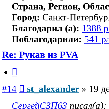
Страна, Регион, Облас
Город:
Санкт-Петербур
Благодарил (а):
1388 р
Поблагодарили:
541 р
Re: Рукав из PVA
Цитата
Сообщение
#14
st_alexander
»
19 д
СергейСЗП63
писал(а):