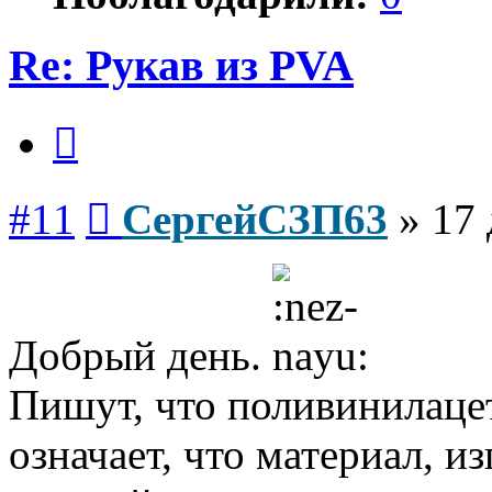
Re: Рукав из PVA
Цитата
Сообщение
#11
СергейСЗП63
»
17 
Добрый день.
Пишут, что поливинилаце
означает, что материал, и