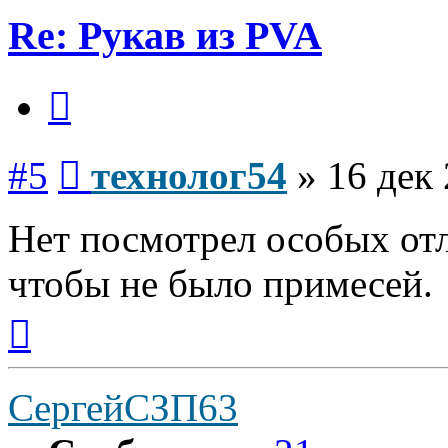
Re: Рукав из PVA
Цитата
Сообщение
#5
технолог54
»
16 дек 
Нет посмотрел особых отл
чтобы не было примесей.
Вернуться
к
началу
СергейСЗП63