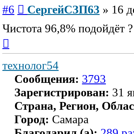
Сообщение
#6
СергейСЗП63
»
16 д
Чистота 96,8% подойдёт ?
Вернуться
к
началу
технолог54
Сообщения:
3793
Зарегистрирован:
31 я
Страна, Регион, Облас
Город:
Самара
Благодарил (а):
289 ра