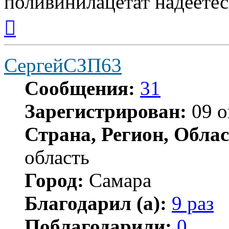
поливинилацетат надеетес
Вернуться
к
началу
СергейСЗП63
Сообщения:
31
Зарегистрирован:
09 о
Страна, Регион, Облас
область
Город:
Самара
Благодарил (а):
9 раз
Поблагодарили:
0