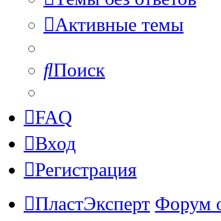
Активные темы
Поиск
FAQ
Вход
Регистрация
ПластЭксперт
Форум 