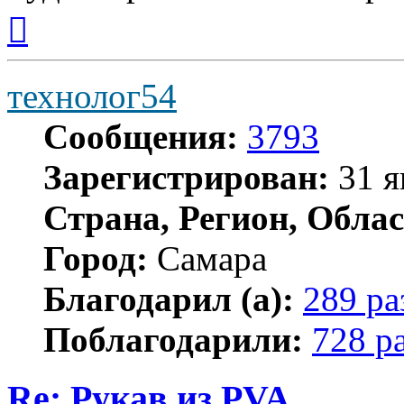
Вернуться
к
началу
технолог54
Сообщения:
3793
Зарегистрирован:
31 я
Страна, Регион, Облас
Город:
Самара
Благодарил (а):
289 ра
Поблагодарили:
728 р
Re: Рукав из PVA