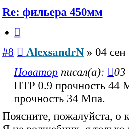
Re: фильера 450мм
Цитата
Сообщение
#8
AlexsandrN
»
04 сен
Новатор
писал(а):
03 
ПТР 0.9 прочность 44 М
прочность 34 Мпа.
Поясните, пожалуйста, о 
Я не волшебник, я только 