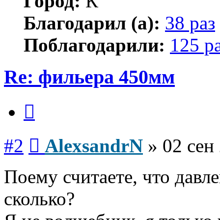
Город:
К
Благодарил (а):
38 раз
Поблагодарили:
125 р
Re: фильера 450мм
Цитата
Сообщение
#2
AlexsandrN
»
02 сен
Поему считаете, что давле
сколько?