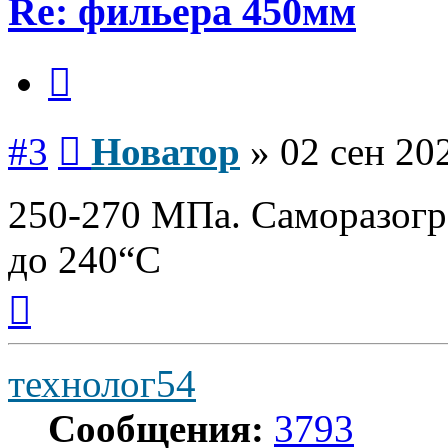
Re: фильера 450мм
Цитата
Сообщение
#3
Новатор
»
02 сен 20
250-270 МПа. Саморазогр
до 240“С
Вернуться
к
началу
технолог54
Сообщения:
3793