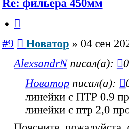
Re: фильера 450мм
Цитата
Сообщение
#9
Новатор
»
04 сен 20
AlexsandrN
писал(а):
0
Новатор
писал(а):
линейки с ПТР 0.9 п
линейки с птр 2,0 пр
Поясните, пожалуйста, 