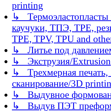
printing
↳ Термоэластопласты и
каучуки, ТПЭ, TPE, рез
TPE, TPV, TPU and other
↳ Литье под давлением/
↳ Экструзия/Extrusion
↳ Трехмерная печать,
сканирование/3D printin
↳ Выдувное формован
↳ Выдув ПЭТ префор