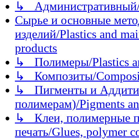
↳ Административный/
Сырье и основные мето
изделий/Plastics and mai
products
↳ Полимеры/Plastics a
↳ Композиты/Сomposite
↳ Пигменты и Аддитив
полимерам)/Pigments an
↳ Клеи, полимерные по
печать/Glues, polymer co