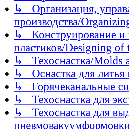
↳ Организация, управл
производства/Organizing
↳ Конструирование и п
пластиков/Designing of t
↳ Техоснастка/Molds a
↳ Оснастка для литья 
↳ Горячеканальные си
↳ Техоснастка для экс
↳ Техоснастка для вы
пневмовакуумформовк