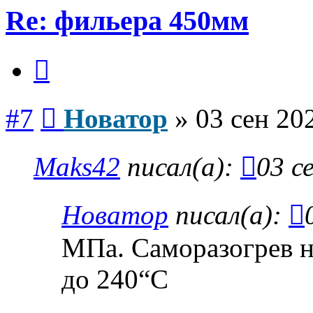
Re: фильера 450мм
Цитата
Сообщение
#7
Новатор
»
03 сен 20
Maks42
писал(а):
03 с
Новатор
писал(а):
МПа. Саморазогрев н
до 240“С