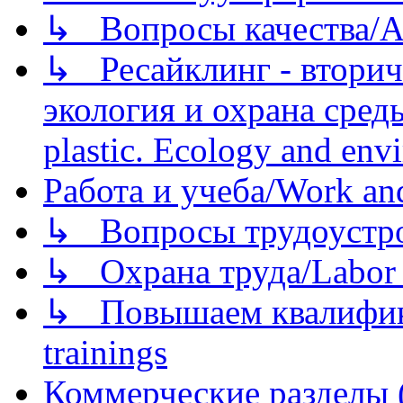
↳ Вопросы качества/Abo
↳ Ресайклинг - вторич
экология и охрана среды/
plastic. Ecology and env
Работа и учеба/Work an
↳ Вопросы трудоустрой
↳ Охрана труда/Labor p
↳ Повышаем квалификац
trainings
Коммерческие разделы 