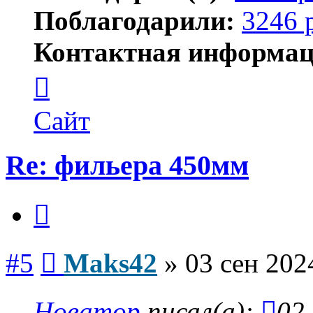
Поблагодарили:
3246 
Контактная информац
Контактная
информация
пользователя
Maks42
Сайт
Re: фильера 450мм
Цитата
Сообщение
#5
Maks42
»
03 сен 202
Новатор
писал(а):
02 