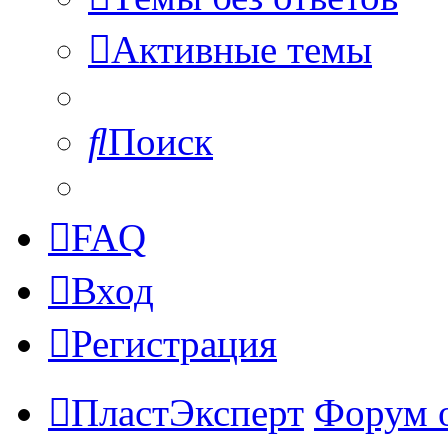
Активные темы
Поиск
FAQ
Вход
Регистрация
ПластЭксперт
Форум 