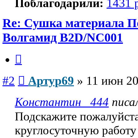
Поблагодарили:
1431 
Re: Сушка материала П
Волгамид B2D/NC001
Цитата
Сообщение
#2
Артур69
»
11 июн 20
Константин _444
писа
Подскажите пожалуйста,
круглосуточную работу