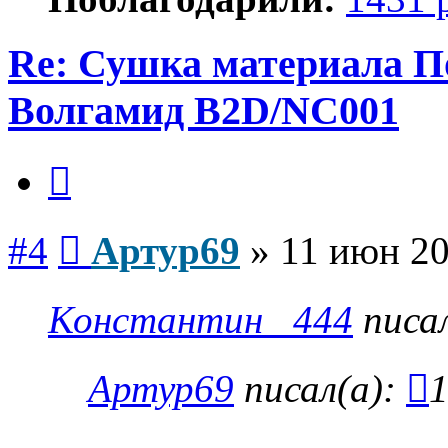
Re: Сушка материала П
Волгамид B2D/NC001
Цитата
Сообщение
#4
Артур69
»
11 июн 20
Константин _444
писа
Артур69
писал(а):
1