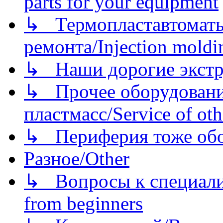
parts for your equipment
↳ Термопластавтоматы 
ремонта/Injection moldin
↳ Наши дорогие экстру
↳ Прочее оборудовани
пластмасс/Service of oth
↳ Периферия тоже обору
Разное/Other
↳ Вопросы к специали
from beginners