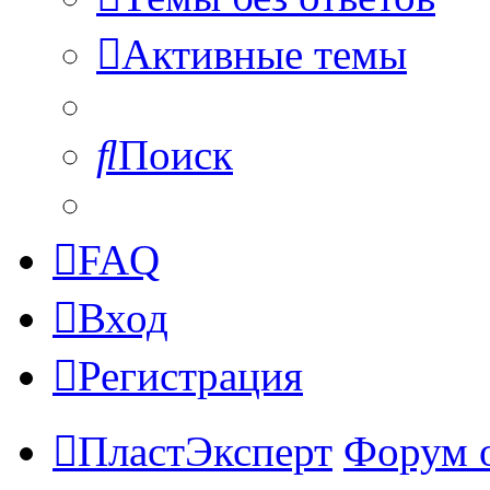
Активные темы
Поиск
FAQ
Вход
Регистрация
ПластЭксперт
Форум 