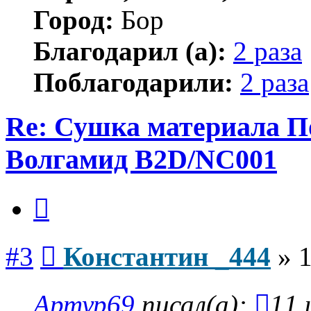
Город:
Бор
Благодарил (а):
2 раза
Поблагодарили:
2 раза
Re: Сушка материала П
Волгамид B2D/NC001
Цитата
Сообщение
#3
Константин _444
»
1
Артур69
писал(а):
11 