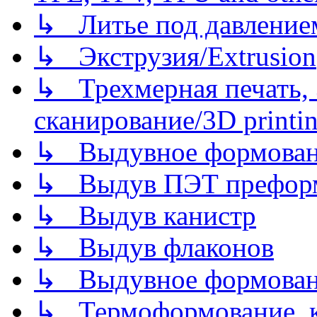
↳ Литье под давлением/
↳ Экструзия/Extrusion
↳ Трехмерная печать,
сканирование/3D printin
↳ Выдувное формован
↳ Выдув ПЭТ префор
↳ Выдув канистр
↳ Выдув флаконов
↳ Выдувное формован
↳ Термоформование, ка