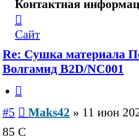
Контактная информац
Контактная
информация
пользователя
Maks42
Сайт
Re: Сушка материала П
Волгамид B2D/NC001
Цитата
Сообщение
#5
Maks42
»
11 июн 202
85 С