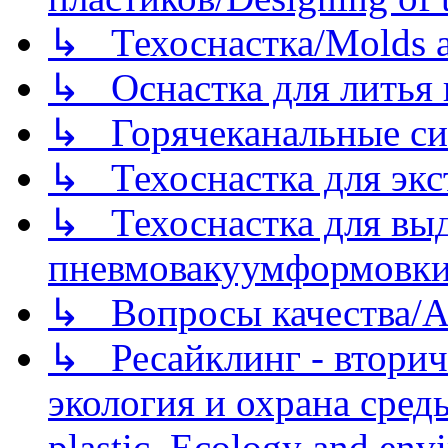
↳ Техоснастка/Molds a
↳ Оснастка для литья 
↳ Горячеканальные си
↳ Техоснастка для экс
↳ Техоснастка для вы
пневмовакуумформовк
↳ Вопросы качества/Abo
↳ Ресайклинг - вторич
экология и охрана среды/
plastic. Ecology and env