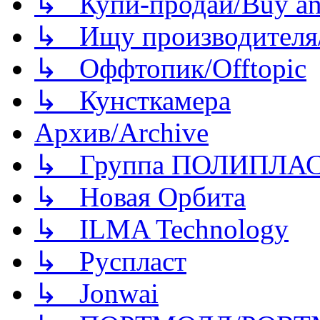
↳ Купи-продай/Buy and
↳ Ищу производителя/
↳ Оффтопик/Offtopic
↳ Кунсткамера
Архив/Archive
↳ Группа ПОЛИПЛА
↳ Новая Орбита
↳ ILMA Technology
↳ Руспласт
↳ Jonwai