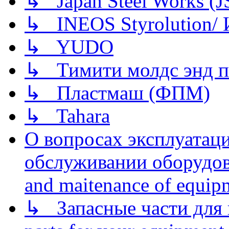
↳ Japan Steel Works (
↳ INEOS Styrolution
↳ YUDO
↳ Тимити молдс энд п
↳ Пластмаш (ФПМ)
↳ Tahara
О вопросах эксплуатаци
обслуживании оборудова
and maitenance of equip
↳ Запасные части для 