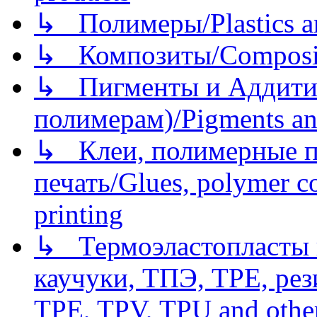
↳ Полимеры/Plastics a
↳ Композиты/Сomposite
↳ Пигменты и Аддитив
полимерам)/Pigments an
↳ Клеи, полимерные по
печать/Glues, polymer co
printing
↳ Термоэластопласты и
каучуки, ТПЭ, TPE, рез
TPE, TPV, TPU and other