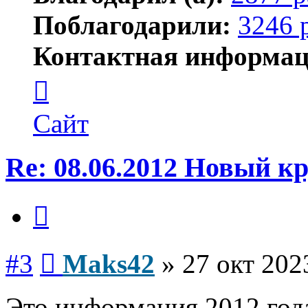
Поблагодарили:
3246 
Контактная информац
Контактная
информация
пользователя
Maks42
Сайт
Re: 08.06.2012 Новый 
Цитата
Сообщение
#3
Maks42
»
27 окт 202
Это информация 2012 год