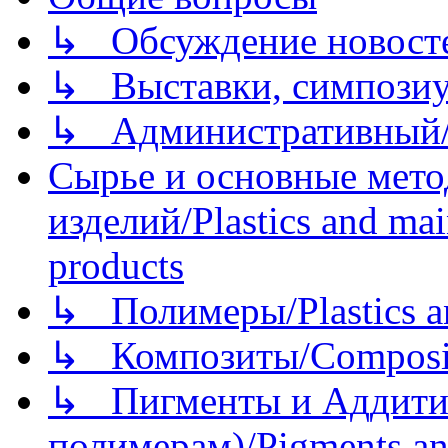
↳ Обсуждение новостей
↳ Выставки, симпозиу
↳ Административный/
Сырье и основные мето
изделий/Plastics and mai
products
↳ Полимеры/Plastics a
↳ Композиты/Сomposite
↳ Пигменты и Аддитив
полимерам)/Pigments an