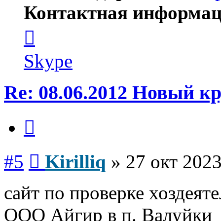
Контактная информац
Контактная
информация
пользователя
Kirilliq
Skype
Re: 08.06.2012 Новый 
Цитата
Сообщение
#5
Kirilliq
»
27 окт 2023
сайт по проверке хоздеят
ООО Айгир в п. Валуйки