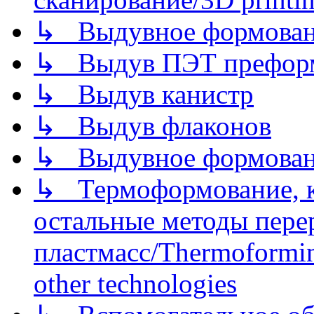
↳ Выдувное формован
↳ Выдув ПЭТ префор
↳ Выдув канистр
↳ Выдув флаконов
↳ Выдувное формован
↳ Термоформование, ка
остальные методы пере
пластмасс/Thermoforming
other technologies