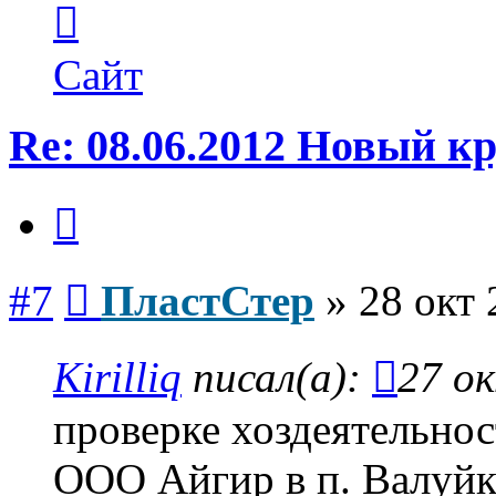
информация
пользователя
ПластСтер
Сайт
Re: 08.06.2012 Новый 
Цитата
Сообщение
#7
ПластСтер
»
28 окт 
Kirilliq
писал(а):
27 ок
проверке хоздеятельнос
ООО Айгир в п. Валуй