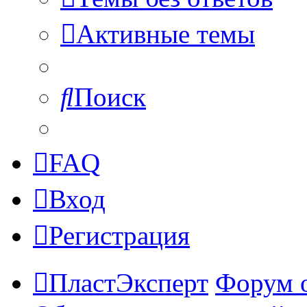
Активные темы
Поиск
FAQ
Вход
Регистрация
ПластЭксперт
Форум 