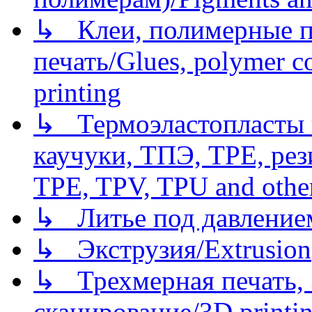
↳ Клеи, полимерные по
печать/Glues, polymer co
printing
↳ Термоэластопласты и
каучуки, ТПЭ, TPE, рез
TPE, TPV, TPU and other
↳ Литье под давлением/
↳ Экструзия/Extrusion
↳ Трехмерная печать,
сканирование/3D printin