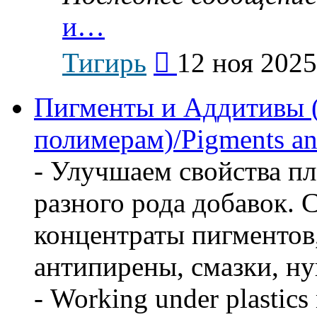
и…
Перейти
Тигирь
12 ноя 2025
к
последнему
сообщению
Пигменты и Аддитивы (
полимерам)/Pigments an
- Улучшаем свойства пл
разного рода добавок. 
концентраты пигментов
антипирены, смазки, ну
- Working under plastics