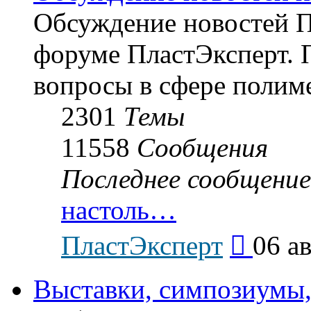
Обсуждение новостей Пл
форуме ПластЭксперт.
вопросы в сфере полиме
2301
Темы
11558
Сообщения
Последнее сообщение
настоль…
Перейти
ПластЭксперт
06 ав
к
последнему
сообщению
Выставки, симпозиумы,