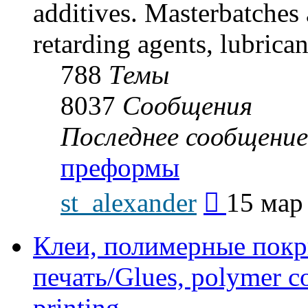
additives. Masterbatches 
retarding agents, lubrican
788
Темы
8037
Сообщения
Последнее сообщение
преформы
Перейти
st_alexander
15 мар
к
последнему
сообщению
Клеи, полимерные покр
печать/Glues, polymer co
printing