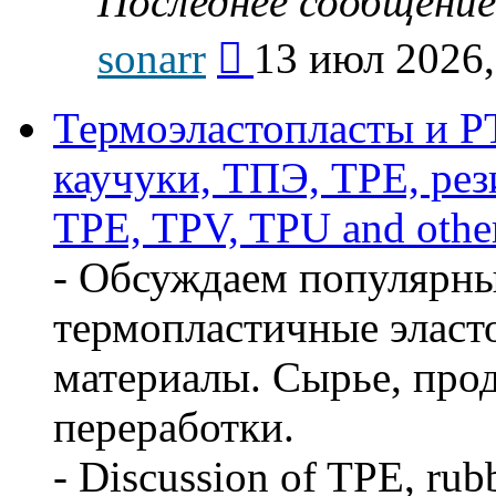
Последнее сообщение
Перейти
sonarr
13 июл 2026,
к
последнему
сообщению
Термоэластопласты и РТ
каучуки, ТПЭ, TPE, рез
TPE, TPV, TPU and other
- Обсуждаем популярны
термопластичные эласт
материалы. Сырье, про
переработки.
- Discussion of TPE, rub