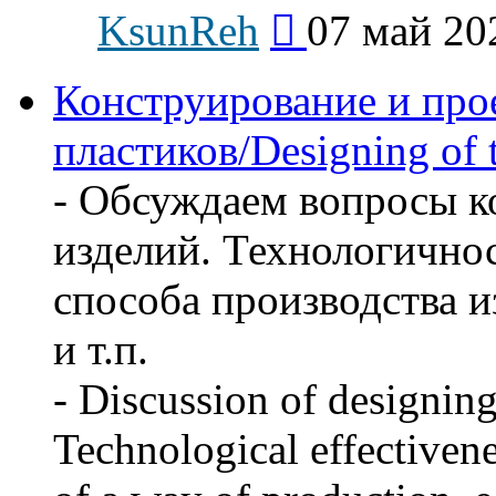
Перейти
KsunReh
07 май 20
к
последнему
сообщению
Конструирование и про
пластиков/Designing of t
- Обсуждаем вопросы к
изделий. Технологичнос
способа производства и
и т.п.
- Discussion of designing
Technological effectivene