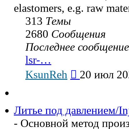
elastomers, e.g. raw mate
313
Темы
2680
Сообщения
Последнее сообщение
lsr-…
Перейти
KsunReh
20 июл 20
к
последнему
сообщению
Литье под давлением/In
- Основной метод прои