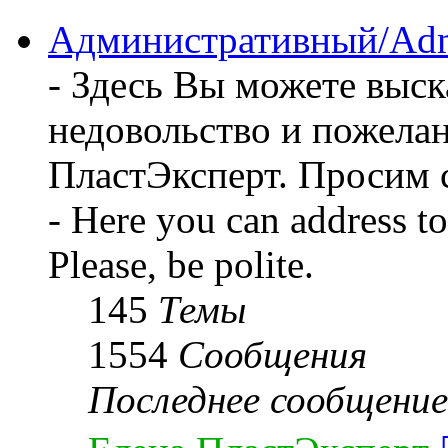
соо
Административный/Adm
- Здесь Вы можете выск
недовольство и пожела
ПластЭксперт. Просим 
- Here you can address t
Please, be polite.
145
Темы
1554
Сообщения
Последнее сообщение