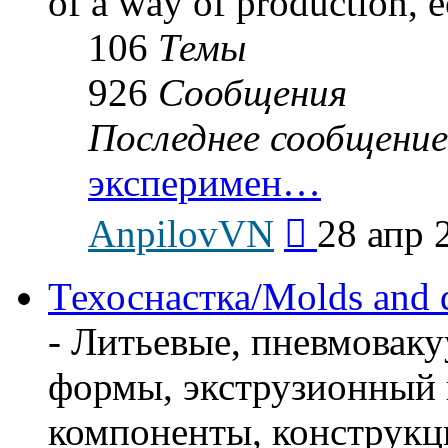
of a way of production, e
106
Темы
926
Сообщения
Последнее сообщение
эксперимен…
Перейти
AnpilovVN
28 апр 
к
последнему
сообщению
Техоснастка/Molds and 
- Литьевые, пневмова
формы, экструзионный 
компоненты, конструкц