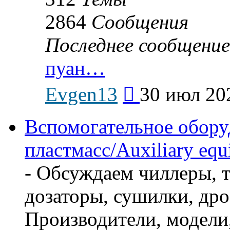
2864
Сообщения
Последнее сообщение
пуан…
Перейти
Evgen13
30 июл 20
к
последнему
сообщению
Вспомогательное обору
пластмасс/Auxiliary equi
- Обсуждаем чиллеры, т
дозаторы, сушилки, дро
Производители, модели,