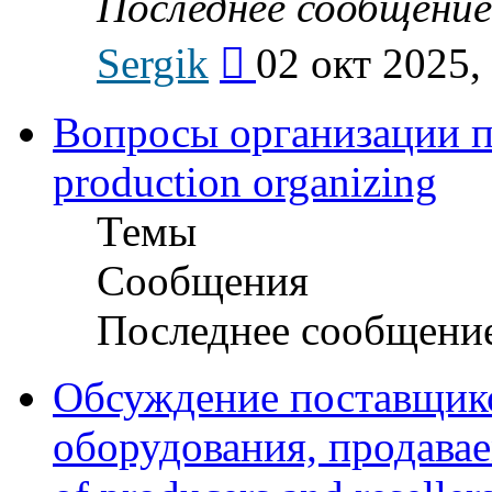
Последнее сообщение
Перейти
Sergik
02 окт 2025,
к
последнему
сообщению
Вопросы организации пр
production organizing
Темы
Сообщения
Последнее сообщени
Обсуждение поставщико
оборудования, продава