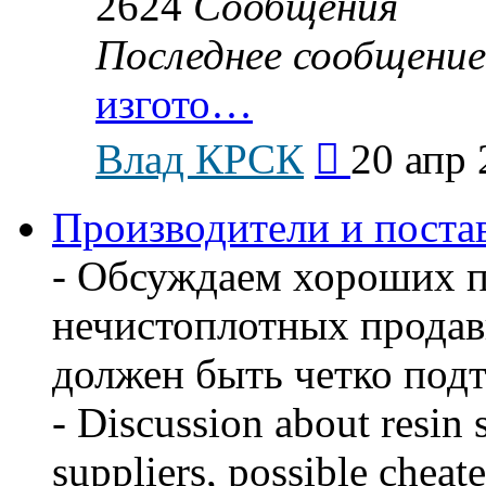
2624
Сообщения
Последнее сообщение
изгото…
Перейти
Влад КРСК
20 апр 
к
последнему
сообщению
Производители и поста
- Обсуждаем хороших 
нечистоплотных продав
должен быть четко под
- Discussion about resin 
suppliers, possible cheate