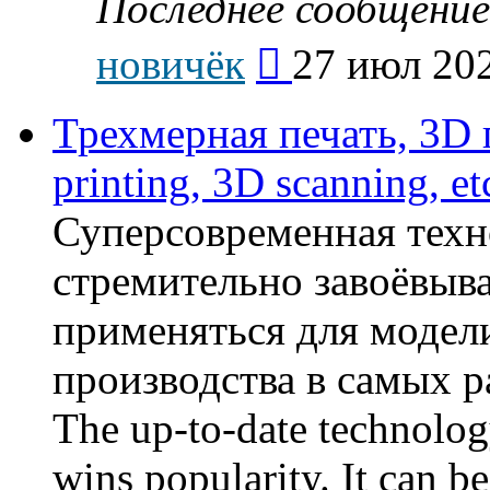
Последнее сообщение
Перейти
новичёк
27 июл 202
к
последнему
сообщению
Трехмерная печать, 3D
printing, 3D scanning, et
Суперсовременная техн
стремительно завоёвыв
применяться для модел
производства в самых р
The up-to-date technolog
wins popularity. It can b