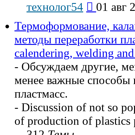
Перейти
технолог54
01 авг 
к
последнему
сообщению
Термоформование, кала
методы переработки пл
calendering, welding and
- Обсуждаем другие, ме
менее важные способы 
пластмасс.
- Discussion of not so p
of production of plastics
312
Темы