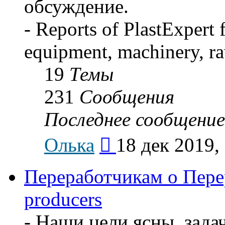
обсуждение.
- Reports of PlastExpert
equipment, machinery, ra
19
Темы
231
Сообщения
Последнее сообщение
Перейти
Олька
18 дек 2019,
к
последнему
сообщению
Переработчикам о Перер
producers
- Наши цели ясны, задач