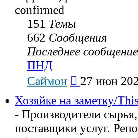
confirmed
151
Темы
662
Сообщения
Последнее сообщение
ПНД
Перейти
Саймон
27 июн 202
к
последнему
сообщению
Хозяйке на заметку/This
- Производители сырья,
поставщики услуг. Реп