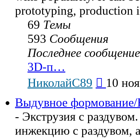
prototyping, production i
69
Темы
593
Сообщения
Последнее сообщение
3D-п…
Перейти
НиколайС89
10 ноя
к
последнему
сообщению
Выдувное формование/
- Экструзия с раздувом
инжекцию с раздувом, 