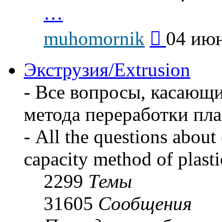
…
Перейти
muhomornik
04 июн
к
последнему
сообщению
Экструзия/Extrusion
- Все вопросы, касающ
метода переработки пла
- All the questions about 
capacity method of plasti
2299
Темы
31605
Сообщения