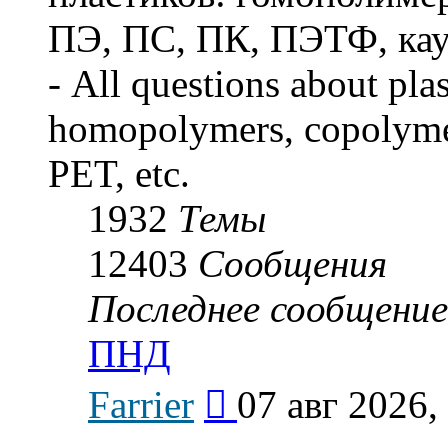
ПЭ, ПС, ПК, ПЭТФ, кауч
- All questions about pla
homopolymers, copolymer
PET, etc.
1932
Темы
12403
Сообщения
Последнее сообщение
ПНД
Перейти
Farrier
07 авг 2026,
к
последнему
сообщению