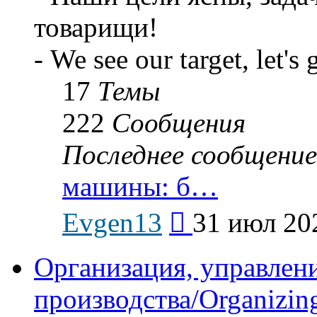
товарищи!
- We see our target, let's 
17
Темы
222
Сообщения
Последнее сообщение
машины: б…
Перейти
Evgen13
31 июл 20
к
последнему
сообщению
Организация, управлен
производства/Organizing