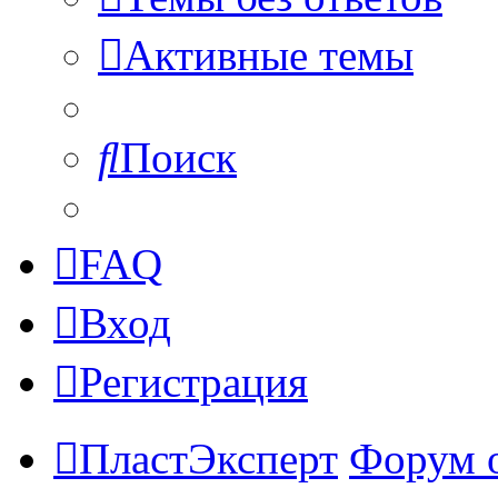
Активные темы
Поиск
FAQ
Вход
Регистрация
ПластЭксперт
Форум 