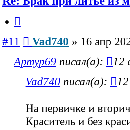
Re: Брак при литье из м
Цитата
Сообщение
#11
Vad740
»
16 апр 20
Артур69
писал(а):
12 
Vad740
писал(а):
12
На первичке и втори
Краситель и без краси