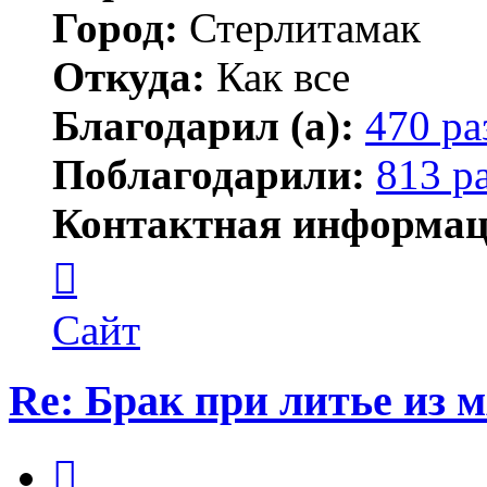
Город:
Стерлитамак
Откуда:
Как все
Благодарил (а):
470 ра
Поблагодарили:
813 р
Контактная информац
Контактная
информация
пользователя
ПластСтер
Сайт
Re: Брак при литье из м
Цитата