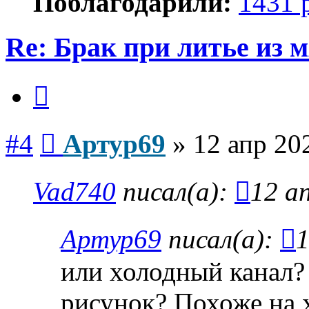
Поблагодарили:
1431 
Re: Брак при литье из м
Цитата
Сообщение
#4
Артур69
»
12 апр 20
Vad740
писал(а):
12 а
Артур69
писал(а):
1
или холодный канал? 
рисунок? Похоже на 