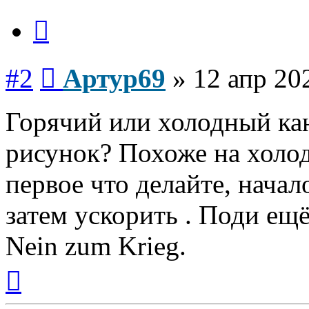
Цитата
Сообщение
#2
Артур69
»
12 апр 20
Горячий или холодный кан
рисунок? Похоже на холо
первое что делайте, начал
затем ускорить . Поди ещё
Nein zum Krieg.
Вернуться
к
началу