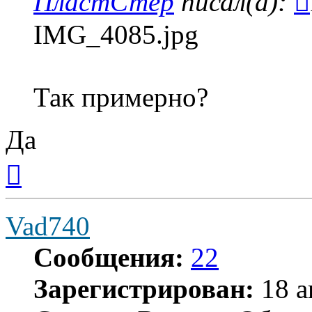
ПластСтер
писал(а):
IMG_4085.jpg
Так примерно?
Да
Вернуться
к
началу
Vad740
Сообщения:
22
Зарегистрирован:
18 а