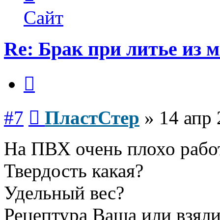
пользователя
ПластСтер
Сайт
Re: Брак при литье из м
Цитата
Сообщение
#7
ПластСтер
»
14 апр 
На ПВХ очень плохо работ
Твердость какая?
Удельный вес?
Рецептура Ваша или взяли