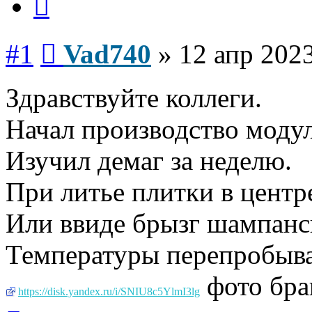
Сообщение
#1
Vad740
»
12 апр 2023
Здравствуйте коллеги.
Начал производство моду
Изучил демаг за неделю.
При литье плитки в центр
Или ввиде брызг шампанс
Температуры перепробывал
фото бра
https://disk.yandex.ru/i/SNIU8c5YlmI3lg
Вернуться