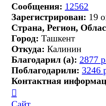
Сообщения:
12562
Зарегистрирован:
19 о
Страна, Регион, Облас
Город:
Ташкент
Откуда:
Калинин
Благодарил (а):
2877 р
Поблагодарили:
3246 
Контактная информац
Контактная
информация
пользователя
Maks42
Сайт