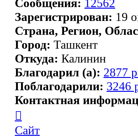
Сообщения:
12562
Зарегистрирован:
19 о
Страна, Регион, Облас
Город:
Ташкент
Откуда:
Калинин
Благодарил (а):
2877 р
Поблагодарили:
3246 
Контактная информац
Контактная
информация
пользователя
Maks42
Сайт