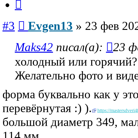
Сообщение
#3
Evgen13
»
23 фев 20
Maks42
писал(а):
23 ф
холодный или горячий?
Желательно фото и виде
форма буквально как у эт
перевёрнутая :) ).
https://mastersdver
большой диаметр 349, мал
114 мм