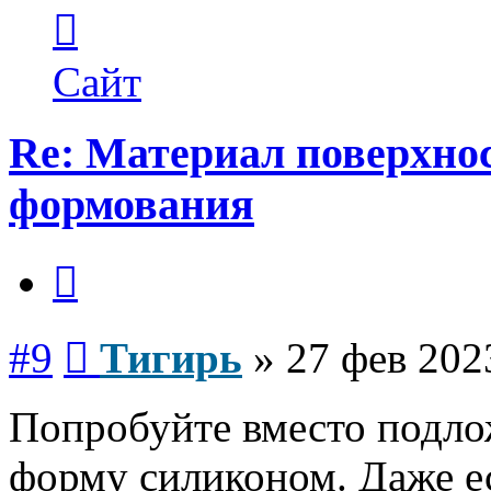
Контактная
информация
пользователя
Тигирь
Сайт
Re: Материал поверхнос
формования
Цитата
Сообщение
#9
Тигирь
»
27 фев 202
Попробуйте вместо подло
форму силиконом. Даже ес