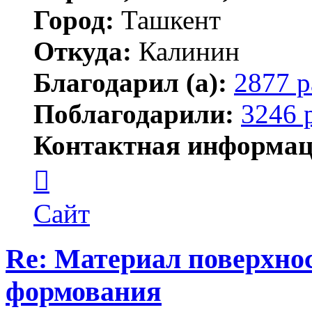
Город:
Ташкент
Откуда:
Калинин
Благодарил (а):
2877 р
Поблагодарили:
3246 
Контактная информац
Контактная
информация
пользователя
Maks42
Сайт
Re: Материал поверхнос
формования