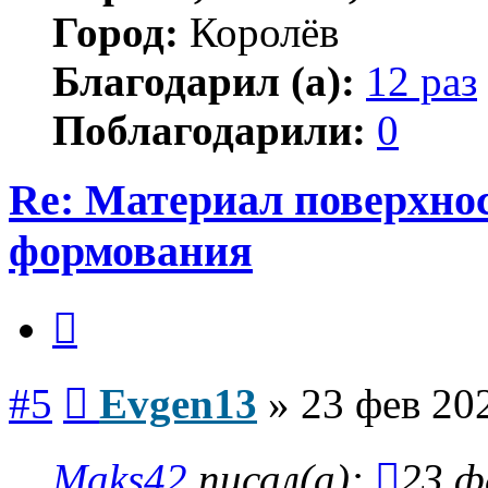
Город:
Королёв
Благодарил (а):
12 раз
Поблагодарили:
0
Re: Материал поверхнос
формования
Цитата
Сообщение
#5
Evgen13
»
23 фев 20
Maks42
писал(а):
23 ф