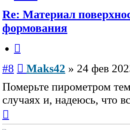
Re: Материал поверхнос
формования
Цитата
Сообщение
#8
Maks42
»
24 фев 202
Померьте пирометром тем
случаях и, надеюсь, что в
Вернуться
к
началу