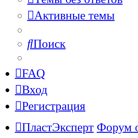
Активные темы
Поиск
FAQ
Вход
Регистрация
ПластЭксперт
Форум 