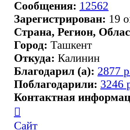
Сообщения:
12562
Зарегистрирован:
19 о
Страна, Регион, Облас
Город:
Ташкент
Откуда:
Калинин
Благодарил (а):
2877 р
Поблагодарили:
3246 
Контактная информац
Контактная
информация
пользователя
Maks42
Сайт