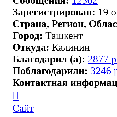
Сообщения:
12562
Зарегистрирован:
19 о
Страна, Регион, Облас
Город:
Ташкент
Откуда:
Калинин
Благодарил (а):
2877 р
Поблагодарили:
3246 
Контактная информац
Контактная
информация
пользователя
Maks42
Сайт