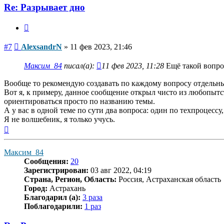
Re: Разрывает дно
Цитата
Сообщение
#7
AlexsandrN
»
11 фев 2023, 21:46
Максим_84
писал(а):
11 фев 2023, 11:28
Ещё такой вопро
Вообще то рекомендую создавать по каждому вопросу отдельн
Вот я, к примеру, данное сообщение открыл чисто из любопытс
ориентироваться просто по названию темы.
А у вас в одной теме по сути два вопроса: один по техпроцессу
Я не волшебник, я только учусь.
Вернуться
к
началу
Максим_84
Сообщения:
20
Зарегистрирован:
03 авг 2022, 04:19
Страна, Регион, Область:
Россия, Астраханская область
Город:
Астрахань
Благодарил (а):
3 раза
Поблагодарили:
1 раз