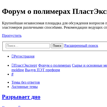
Форум о полимерах ПластЭкс
Крупнейшая независимая площадка для обсуждения вопросов п
эластомеров различными способами. Рекомендации ведущих с
Пропустить
Расширенный поиск
Поиск
Регистрация
ПластЭксперт
Форум о полимерах
Сырье и основные мето
molding
Выдув ПЭТ преформ
Поиск
Темы без ответов
Активные темы
Разрывает дно