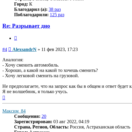
Город:
К
Благодарил (а):
38 раз
Поблагодарили:
125 раз
Re: Разрывает дно
Цитата
Сообщение
#4
AlexsandrN
»
11 фев 2023, 17:23
Аналогия:
- Хочу сменить автомобиль.
- Хорошо, а какой на какой то хочешь сменить?
- Хочу легковой сменить на грузовой.
Не предполагаете, что на запрос как бы в общем и ответ будет 
Я не волшебник, я только учусь.
Вернуться
к
началу
Максим_84
Сообщения:
20
Зарегистрирован:
03 авг 2022, 04:19
Страна, Регион, Область:
Россия, Астраханская область