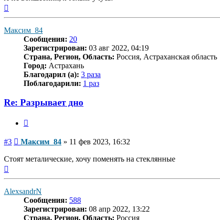
Вернуться
к
началу
Максим_84
Сообщения:
20
Зарегистрирован:
03 авг 2022, 04:19
Страна, Регион, Область:
Россия, Астраханская область
Город:
Астрахань
Благодарил (а):
3 раза
Поблагодарили:
1 раз
Re: Разрывает дно
Цитата
Сообщение
#3
Максим_84
»
11 фев 2023, 16:32
Стоят металические, хочу поменять на стеклянные
Вернуться
к
началу
AlexsandrN
Сообщения:
588
Зарегистрирован:
08 апр 2022, 13:22
Страна, Регион, Область:
Россия