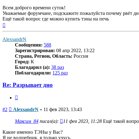
Всем доброго времени суток!
Уважаемые форумчане, подскажите пожалуйста почему рвёт дн
Ещё такой вопрос где можно купить тэны на печь
Вернуться
к
началу
AlexsandrN
Сообщения:
588
Зарегистрирован:
08 апр 2022, 13:22
Страна, Регион, Область:
Россия
Город:
К
Благодарил (а):
38 раз
Поблагодарили:
125 раз
Re: Разрывает дно
Цитата
Сообщение
#2
AlexsandrN
»
11 фев 2023, 13:43
Максим_84
писал(а):
11 фев 2023, 11:28
Ещё такой вопро
Какие именно ТЭНы у Вас?
Я не волшебник, я только учусь.