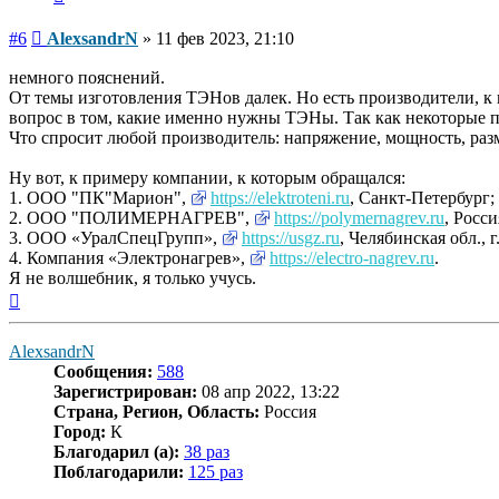
Сообщение
#6
AlexsandrN
»
11 фев 2023, 21:10
немного пояснений.
От темы изготовления ТЭНов далек. Но есть производители, к
вопрос в том, какие именно нужны ТЭНы. Так как некоторые пр
Что спросит любой производитель: напряжение, мощность, раз
Ну вот, к примеру компании, к которым обращался:
1. ООО "ПК"Марион",
https://elektroteni.ru
, Санкт-Петербург;
2. ООО "ПОЛИМЕРНАГРЕВ",
https://polymernagrev.ru
, Росси
3. ООО «УралСпецГрупп»,
https://usgz.ru
, Челябинская обл., 
4. Компания «Электронагрев»,
https://electro-nagrev.ru
.
Я не волшебник, я только учусь.
Вернуться
к
началу
AlexsandrN
Сообщения:
588
Зарегистрирован:
08 апр 2022, 13:22
Страна, Регион, Область:
Россия
Город:
К
Благодарил (а):
38 раз
Поблагодарили:
125 раз