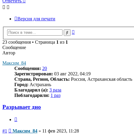
Ответить
Версия для печати
Расширенный
Поиск
поиск
23 сообщения • Страница
1
из
1
Сообщение
Автор
Максим_84
Сообщения:
20
Зарегистрирован:
03 авг 2022, 04:19
Страна, Регион, Область:
Россия, Астраханская область
Город:
Астрахань
Благодарил (а):
3 раза
Поблагодарили:
1 раз
Разрывает дно
Цитата
Сообщение
#1
Максим_84
»
11 фев 2023, 11:28