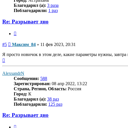
Город:
Астрахань
Благодарил (а):
3 раза
Поблагодарили:
1 раз
Re: Разрывает дно
Цитата
Сообщение
#5
Максим_84
»
11 фев 2023, 20:31
Я просто новичок в этом деле, какие параметры нужны, завтра
Вернуться
к
началу
AlexsandrN
Сообщения:
588
Зарегистрирован:
08 апр 2022, 13:22
Страна, Регион, Область:
Россия
Город:
К
Благодарил (а):
38 раз
Поблагодарили:
125 раз
Re: Разрывает дно
Цитата