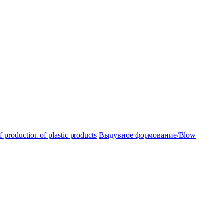
oduction of plastic products
Выдувное формование/Blow