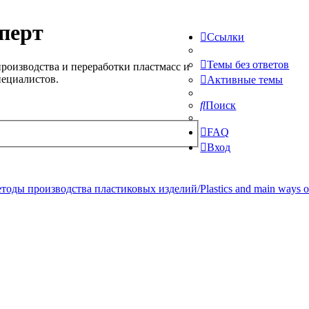
перт
Ссылки
Темы без ответов
роизводства и переработки пластмасс и
пециалистов.
Активные темы
Поиск
FAQ
Вход
ды производства пластиковых изделий/Plastics and main ways of pr