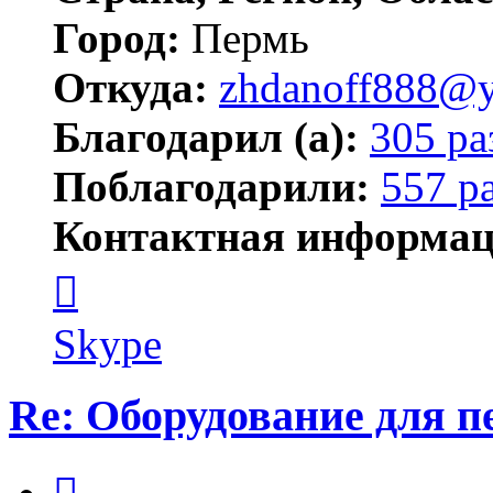
Город:
Пермь
Откуда:
zhdanoff888@y
Благодарил (а):
305 ра
Поблагодарили:
557 р
Контактная информац
Контактная
информация
пользователя
zhdanoff888
Skype
Re: Оборудование для 
Цитата