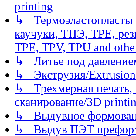
printing
↳ Термоэластопласты и
каучуки, ТПЭ, TPE, рез
TPE, TPV, TPU and other
↳ Литье под давлением/
↳ Экструзия/Extrusion
↳ Трехмерная печать,
сканирование/3D printin
↳ Выдувное формован
↳ Выдув ПЭТ префор