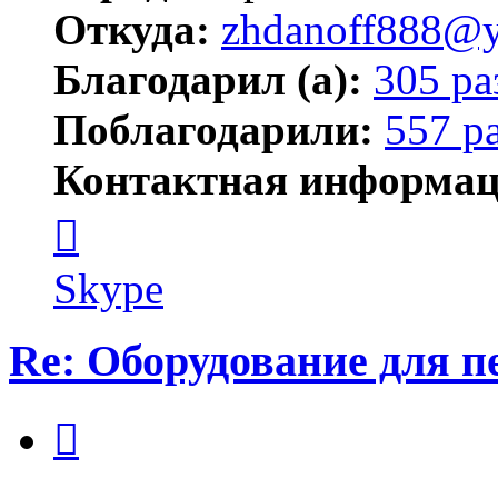
Откуда:
zhdanoff888@y
Благодарил (а):
305 ра
Поблагодарили:
557 р
Контактная информац
Контактная
информация
пользователя
zhdanoff888
Skype
Re: Оборудование для 
Цитата
Сообщение