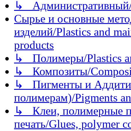
↳ Административный/
Сырье и основные мето
изделий/Plastics and mai
products
↳ Полимеры/Plastics a
↳ Композиты/Сomposite
↳ Пигменты и Аддитив
полимерам)/Pigments an
↳ Клеи, полимерные по
печать/Glues, polymer co