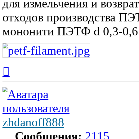
для измельчения и возвра
отходов производства ПЭ
мононити ПЭТФ d 0,3-0,6
Вернуться
к
началу
zhdanoff888
Сообщения:
2115