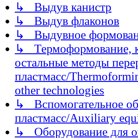
↳ Выдув канистр
↳ Выдув флаконов
↳ Выдувное формован
↳ Термоформование, ка
остальные методы пере
пластмасс/Thermoforming
other technologies
↳ Вспомогательное об
пластмасс/Auxiliary equi
↳ Оборудование для о