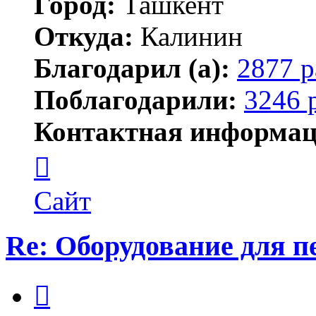
Город:
Ташкент
Откуда:
Калинин
Благодарил (а):
2877 р
Поблагодарили:
3246 
Контактная информац
Контактная
информация
пользователя
Maks42
Сайт
Re: Оборудование для 
Цитата