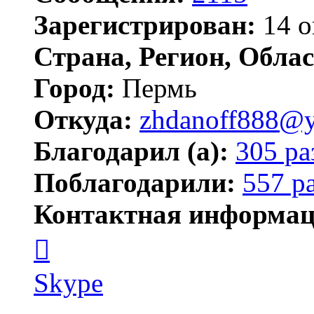
Зарегистрирован:
14 о
Страна, Регион, Облас
Город:
Пермь
Откуда:
zhdanoff888@y
Благодарил (а):
305 ра
Поблагодарили:
557 р
Контактная информац
Контактная
информация
пользователя
zhdanoff888
Skype