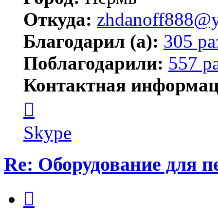
Откуда:
zhdanoff888@y
Благодарил (а):
305 ра
Поблагодарили:
557 р
Контактная информац
Контактная
информация
пользователя
zhdanoff888
Skype
Re: Оборудование для 
Цитата