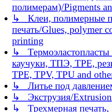
полимерам)/Pigments an
↳ Клеи, полимерные по
печать/Glues, polymer co
printing
↳ Термоэластопласты и
каучуки, ТПЭ, TPE, рез
TPE, TPV, TPU and other
↳ Литье под давлением/
↳ Экструзия/Extrusion
↳ Трехмерная печать,