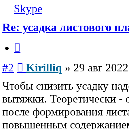
Kirilliq
Skype
Re: усадка листового п
Цитата
Сообщение
#2
Kirilliq
»
29 авг 2022
Чтобы снизить усадку над
вытяжки. Теоретически - 
после формирования листа
повышенным содержанием 