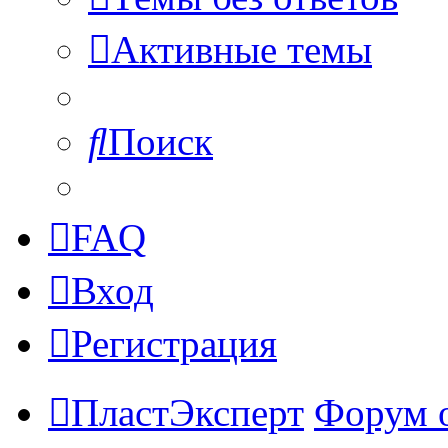
Активные темы
Поиск
FAQ
Вход
Регистрация
ПластЭксперт
Форум 