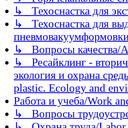
↳ Техоснастка для экс
↳ Техоснастка для вы
пневмовакуумформовк
↳ Вопросы качества/Abo
↳ Ресайклинг - вторич
экология и охрана среды/
plastic. Ecology and env
Работа и учеба/Work an
↳ Вопросы трудоустрой
↳ Охрана труда/Labor p