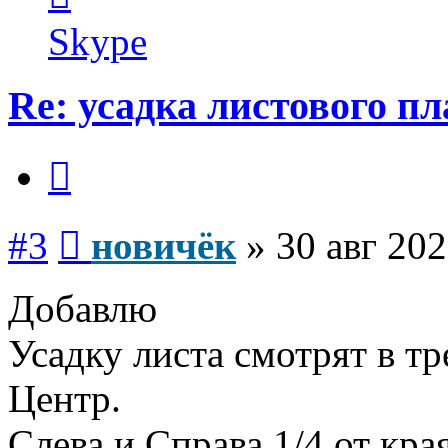
пользователя
новичёк
Skype
Re: усадка листового п
Цитата
Сообщение
#3
новичёк
»
30 авг 202
Добавлю
Усадку листа смотрят в т
Центр.
Слева и Справа 1/4 от кра