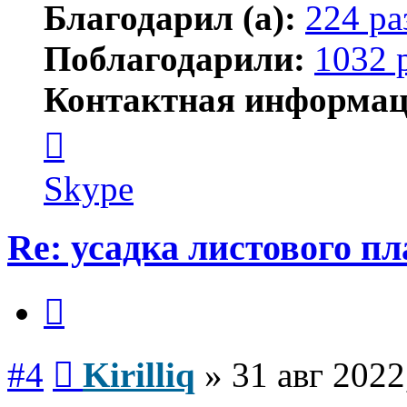
Благодарил (а):
224 ра
Поблагодарили:
1032 
Контактная информац
Контактная
информация
пользователя
Kirilliq
Skype
Re: усадка листового п
Цитата
Сообщение
#4
Kirilliq
»
31 авг 2022