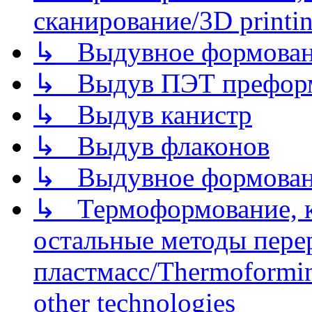
сканирование/3D printin
↳ Выдувное формован
↳ Выдув ПЭТ префор
↳ Выдув канистр
↳ Выдув флаконов
↳ Выдувное формован
↳ Термоформование, ка
остальные методы пере
пластмасс/Thermoforming
other technologies