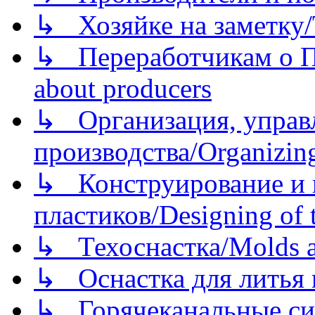
↳ Хозяйке на заметку/T
↳ Переработчикам о Пе
about producers
↳ Организация, управл
производства/Organizing
↳ Конструирование и п
пластиков/Designing of t
↳ Техоснастка/Molds a
↳ Оснастка для литья 
↳ Горячеканальные си