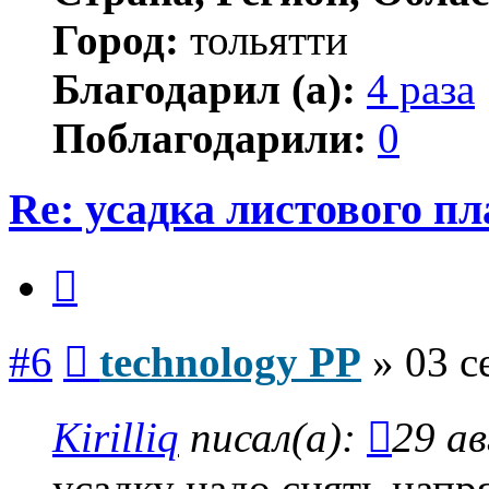
Город:
тольятти
Благодарил (а):
4 раза
Поблагодарили:
0
Re: усадка листового п
Цитата
Сообщение
#6
technology PP
»
03 с
Kirilliq
писал(а):
29 ав
усадку надо снять напр