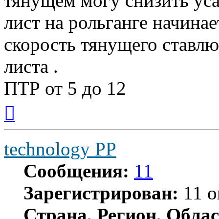
тянущем могу снизить уса
лист на рольганге начинае
скорость тянущего ставл
листа .
ПТР от 5 до 12
Вернуться
к
началу
technology PP
Сообщения:
11
Зарегистрирован:
11 о
Страна, Регион, Облас