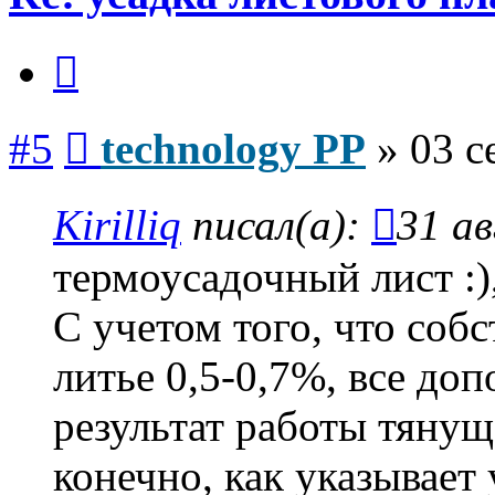
Цитата
Сообщение
#5
technology PP
»
03 с
Kirilliq
писал(а):
31 ав
термоусадочный лист :)
С учетом того, что соб
литье 0,5-0,7%, все до
результат работы тянуще
конечно, как указывае