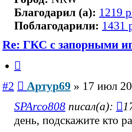
Благодарил (а):
1219 р
Поблагодарили:
1431 
Re: ГКС с запорными и
Цитата
Сообщение
#2
Артур69
»
17 июл 20
SPArco808
писал(а):
1
день, подскажите кто р