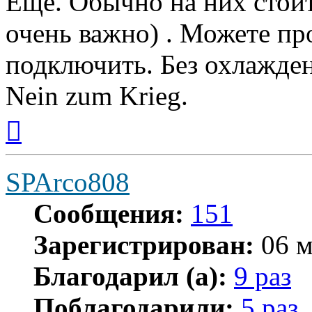
Ещё. Обычно на них стоит
очень важно) . Можете пр
подключить. Без охлажден
Nein zum Krieg.
Вернуться
к
началу
SPArco808
Сообщения:
151
Зарегистрирован:
06 м
Благодарил (а):
9 раз
Поблагодарили:
5 раз