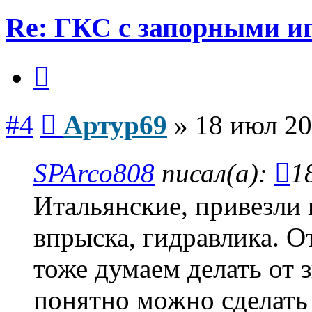
Re: ГКС с запорными и
Цитата
Сообщение
#4
Артур69
»
18 июл 20
SPArco808
писал(а):
1
Итальянские, привезли 
впрыска, гидравлика. О
тоже думаем делать от 
понятно можно сделать