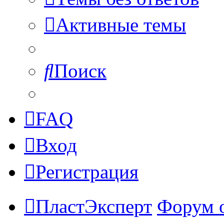
Активные темы
Поиск
FAQ
Вход
Регистрация
ПластЭксперт
Форум 