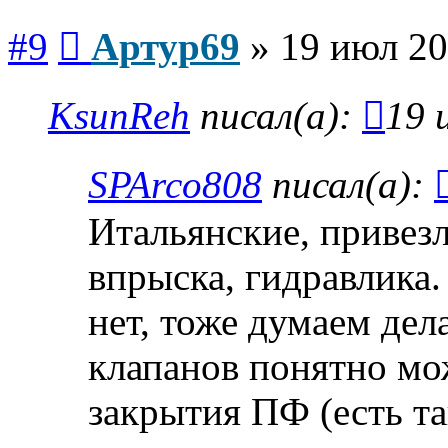
Сообщение
#9
Артур69
»
19 июл 20
KsunReh
писал(а):
19 
SPArco808
писал(а):
Итальянские, привезл
впрыска, гидравлика
нет, тоже думаем дел
клапанов понятно мо
закрытия ПФ (есть та