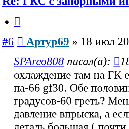
Re: ГКС с запорными и
Цитата
Сообщение
#6
Артур69
»
18 июл 20
SPArco808
писал(а):
1
охлаждение там на ГК е
па-66 gf30. Обе полов
градусов-60 греть? Ме
давление впрыска, а есл
деталь большая ( почти 