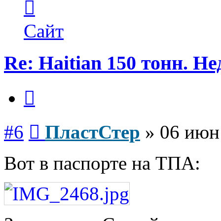
информация
пользователя
ПластСтер
Сайт
Re: Haitian 150 тонн. Н
Цитата
Сообщение
#6
ПластСтер
»
06 июн
Вот в паспорте на ТПА: