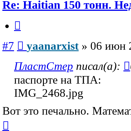
Re: Haitian 150 тонн. Н
Цитата
Сообщение
#7
yaanarxist
»
06 июн 
ПластСтер
писал(а):
паспорте на ТПА:
IMG_2468.jpg
Вот это печально. Матема
Вернуться
к
началу