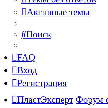
Активные темы
Поиск
FAQ
Вход
Регистрация
ПластЭксперт
Форум 