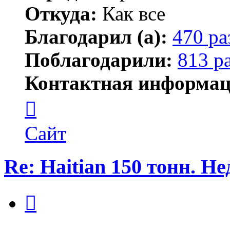
Откуда:
Как все
Благодарил (а):
470 ра
Поблагодарили:
813 р
Контактная информац
Контактная
информация
пользователя
ПластСтер
Сайт
Re: Haitian 150 тонн. Н
Цитата
Сообщение