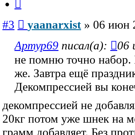
Сообщение
#3
yaanarxist
»
06 июн 
Артур69
писал(а):
06 
не помню точно набор. 
же. Завтра ещё праздник
Декомпрессией вы коне
декомпрессией не добавля
20кг потом уже шнек на ме
грамм добавляет. Без про