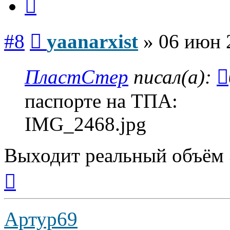
Сообщение
#8
yaanarxist
»
06 июн 
ПластСтер
писал(а):
паспорте на ТПА:
IMG_2468.jpg
Выходит реальный объём 
Вернуться
к
началу
Артур69