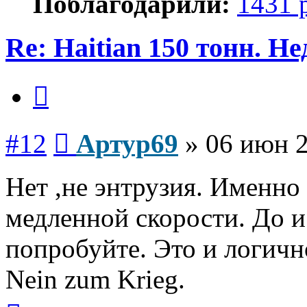
Поблагодарили:
1431 
Re: Haitian 150 тонн. Н
Цитата
Сообщение
#12
Артур69
»
06 июн 2
Нет ,не энтрузия. Именно
медленной скорости. До и
попробуйте. Это и логичн
Nein zum Krieg.
Вернуться