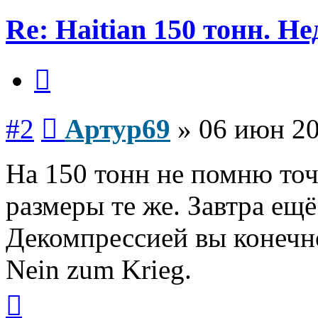
Re: Haitian 150 тонн. Н
Цитата
Сообщение
#2
Артур69
»
06 июн 20
На 150 тонн не помню точ
размеры те же. Завтра ещё
Декомпрессией вы конечн
Nein zum Krieg.
Вернуться
к
началу