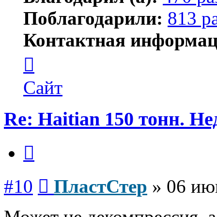
Поблагодарили:
813 р
Контактная информац
Контактная
информация
пользователя
ПластСтер
Сайт
Re: Haitian 150 тонн. Н
Цитата
Сообщение
#10
ПластСтер
»
06 ию
Может не декомпрессия, 