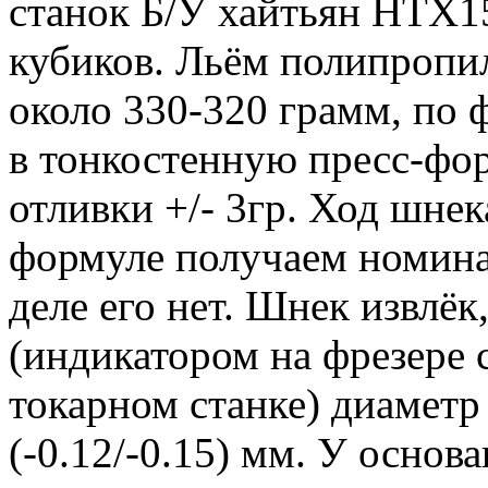
станок Б/У хайтьян HTX1
кубиков. Льём полипропи
около 330-320 грамм, по 
в тонкостенную пресс-фор
отливки +/- 3гр. Ход шне
формуле получаем номина
деле его нет. Шнек извлёк
(индикатором на фрезере 
токарном станке) диаметр
(-0.12/-0.15) мм. У основ