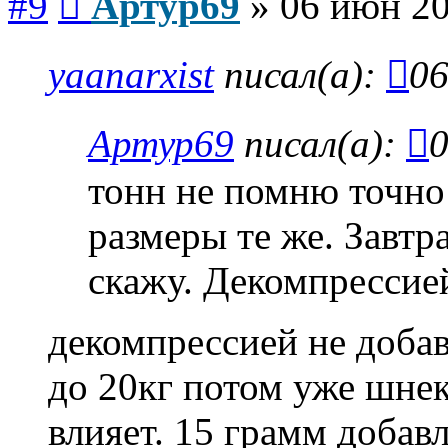
#9
Артур69
»
06 июн 20
yaanarxist
писал(а):
06
Артур69
писал(а):
0
тонн не помню точно 
размеры те же. Завтр
скажу. Декомпрессие
декомпрессией не добав
до 20кг потом уже шнек
влияет. 15 грамм добав