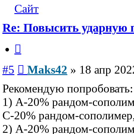
Maks42
Сайт
Re: Повысить ударную 
Цитата
Сообщение
#5
Maks42
»
18 апр 202
Рекомендую попробовать:
1) А-20% рандом-сополим
С-20% рандом-сополимер
2) А-20% рандом-сополим