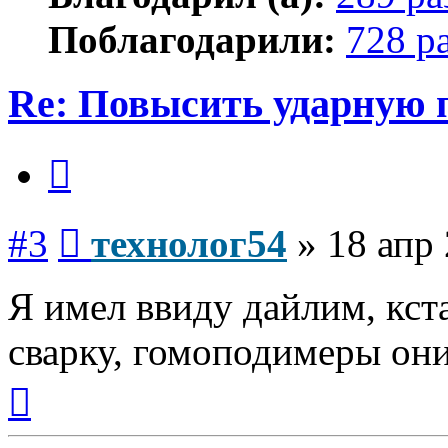
Поблагодарили:
728 р
Re: Повысить ударную 
Цитата
Сообщение
#3
технолог54
»
18 апр 
Я имел ввиду дайлим, кс
сварку, гомоподимеры они
Вернуться
к
началу