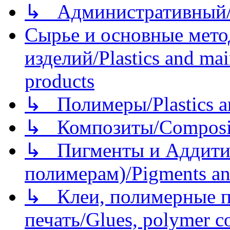
↳ Административный/
Сырье и основные мето
изделий/Plastics and mai
products
↳ Полимеры/Plastics a
↳ Композиты/Сomposite
↳ Пигменты и Аддитив
полимерам)/Pigments an
↳ Клеи, полимерные по
печать/Glues, polymer co