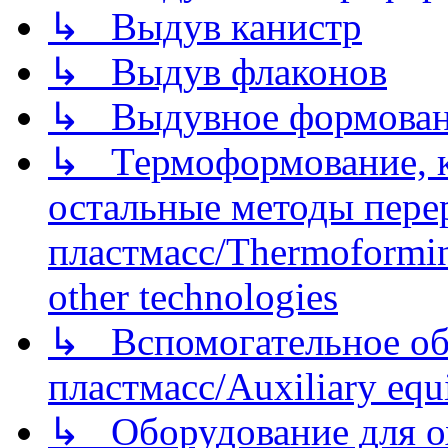
↳ Выдув канистр
↳ Выдув флаконов
↳ Выдувное формован
↳ Термоформование, ка
остальные методы пере
пластмасс/Thermoforming
other technologies
↳ Вспомогательное об
пластмасс/Auxiliary equi
↳ Оборудование для о