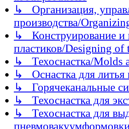
↳ Организация, управл
производства/Organizing
↳ Конструирование и п
пластиков/Designing of t
↳ Техоснастка/Molds a
↳ Оснастка для литья 
↳ Горячеканальные си
↳ Техоснастка для экс
↳ Техоснастка для вы
пневмовакуумформовк