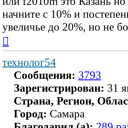
или f2010m это Казань но 
начните с 10% и постепен
увеличье до 20%, но не б
Вернуться
к
началу
технолог54
Сообщения:
3793
Зарегистрирован:
31 я
Страна, Регион, Облас
Город:
Самара
Благодарил (а):
289 ра