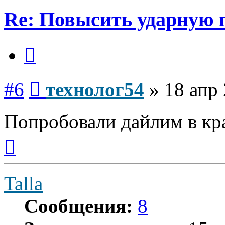
Re: Повысить ударную 
Цитата
Сообщение
#6
технолог54
»
18 апр 
Попробовали дайлим в кра
Вернуться
к
началу
Talla
Сообщения:
8