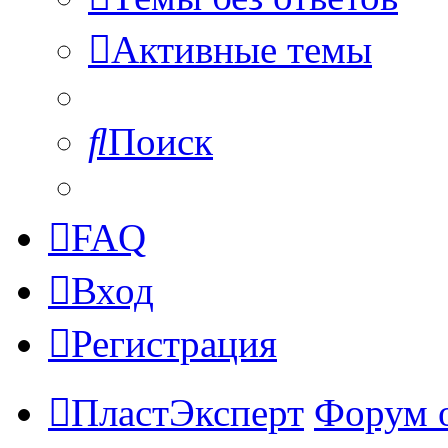
Активные темы
Поиск
FAQ
Вход
Регистрация
ПластЭксперт
Форум 