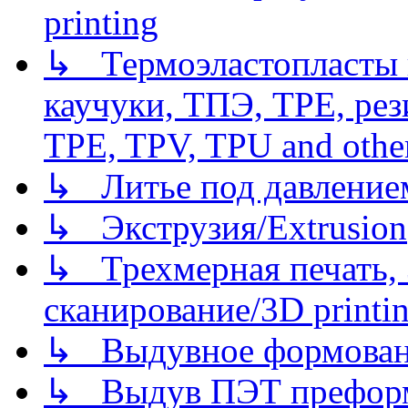
printing
↳ Термоэластопласты и
каучуки, ТПЭ, TPE, рез
TPE, TPV, TPU and other
↳ Литье под давлением/
↳ Экструзия/Extrusion
↳ Трехмерная печать,
сканирование/3D printin
↳ Выдувное формован
↳ Выдув ПЭТ префор