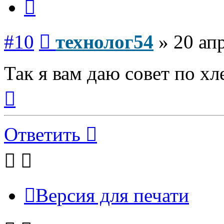
Сообщение
#10
технолог54
»
20 ап
Так я вам даю совет по х
Вернуться
к
началу
Ответить
Версия для печати