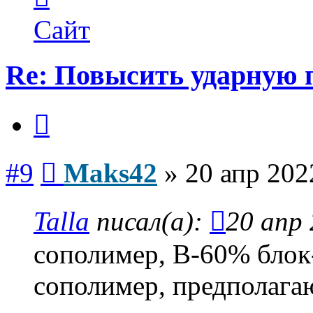
пользователя
Maks42
Сайт
Re: Повысить ударную 
Цитата
Сообщение
#9
Maks42
»
20 апр 202
Talla
писал(а):
20 апр 
сополимер, В-60% блок
сополимер, предполагаю