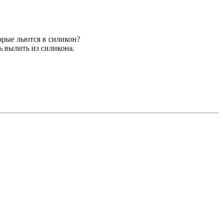
орые льются в силикон?
ь вылить из силикона.