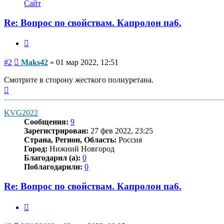
информация
Сайт
пользователя
Maks42
Re: Вопрос по свойствам. Капролон па6.
Цитата
Сообщение
#2
Maks42
»
01 мар 2022, 12:51
Смотрите в сторону жесткого полиуретана.
Вернуться
к
началу
KVG2022
Сообщения:
9
Зарегистрирован:
27 фев 2022, 23:25
Страна, Регион, Область:
Россия
Город:
Нижний Новгород
Благодарил (а):
0
Поблагодарили:
0
Re: Вопрос по свойствам. Капролон па6.
Цитата