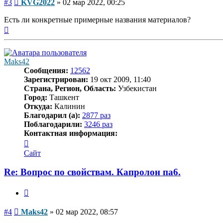
Сообщение
#3
KVG2022
»
02 мар 2022, 00:25
Есть ли конкретные примерные названия материалов?
Вернуться
к
началу
Maks42
Сообщения:
12562
Зарегистрирован:
19 окт 2009, 11:40
Страна, Регион, Область:
Узбекистан
Город:
Ташкент
Откуда:
Калинин
Благодарил (а):
2877 раз
Поблагодарили:
3246 раз
Контактная информация:
Контактная
информация
Сайт
пользователя
Maks42
Re: Вопрос по свойствам. Капролон па6.
Цитата
Сообщение
#4
Maks42
»
02 мар 2022, 08:57