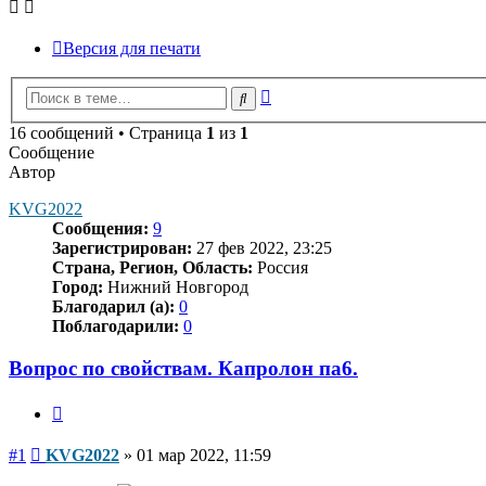
Версия для печати
Расширенный
Поиск
поиск
16 сообщений • Страница
1
из
1
Сообщение
Автор
KVG2022
Сообщения:
9
Зарегистрирован:
27 фев 2022, 23:25
Страна, Регион, Область:
Россия
Город:
Нижний Новгород
Благодарил (а):
0
Поблагодарили:
0
Вопрос по свойствам. Капролон па6.
Цитата
Сообщение
#1
KVG2022
»
01 мар 2022, 11:59