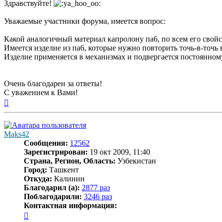
Здравствуйте!
Уважаемые участники форума, имеется вопрос:
Какой аналогичный материал капролону па6, по всем его свой
Имеется изделие из па6, которые нужно повторить точь-в-точь в
Изделие применяется в механизмах и подвергается постоянном
Очень благодарен за ответы!
С уважением к Вами!
Вернуться
к
началу
Maks42
Сообщения:
12562
Зарегистрирован:
19 окт 2009, 11:40
Страна, Регион, Область:
Узбекистан
Город:
Ташкент
Откуда:
Калинин
Благодарил (а):
2877 раз
Поблагодарили:
3246 раз
Контактная информация:
Контактная