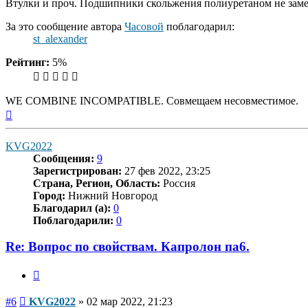
Втулки и проч. Подшипники скольжения полиуретаном не заме
За это сообщение автора
Часовой
поблагодарил:
st_alexander
Рейтинг:
5%
WE COMBINE INCOMPATIBLE. Совмещаем несовместимое.
Вернуться
к
началу
KVG2022
Сообщения:
9
Зарегистрирован:
27 фев 2022, 23:25
Страна, Регион, Область:
Россия
Город:
Нижний Новгород
Благодарил (а):
0
Поблагодарили:
0
Re: Вопрос по свойствам. Капролон па6.
Цитата
Сообщение
#6
KVG2022
»
02 мар 2022, 21:23