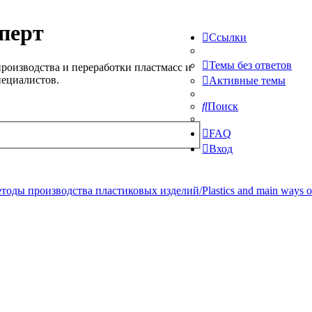
перт
Ссылки
Темы без ответов
роизводства и переработки пластмасс и
пециалистов.
Активные темы
Поиск
FAQ
Вход
ды производства пластиковых изделий/Plastics and main ways of pr