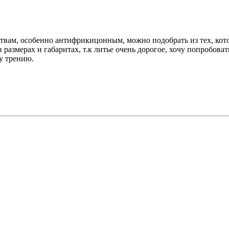
ствам, особенно антифрикицонным, можно подобрать из тех, кот
 размерах и габаритах, т.к литье очень дорогое, хочу попробоват
у трению.