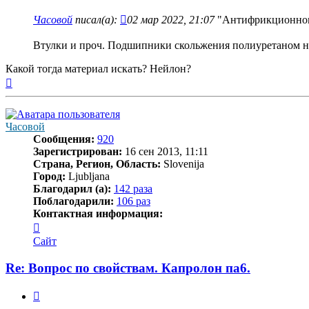
Часовой
писал(а):
02 мар 2022, 21:07
"Антифрикционного"
Втулки и проч. Подшипники скольжения полиуретаном н
Какой тогда материал искать? Нейлон?
Вернуться
к
началу
Часовой
Сообщения:
920
Зарегистрирован:
16 сен 2013, 11:11
Страна, Регион, Область:
Slovenija
Город:
Ljubljana
Благодарил (а):
142 раза
Поблагодарили:
106 раз
Контактная информация:
Контактная
информация
Сайт
пользователя
Часовой
Re: Вопрос по свойствам. Капролон па6.
Цитата