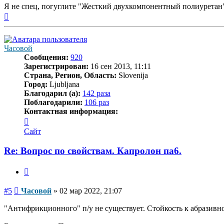
Я не спец, погуглите "Жесткий двухкомпонентный полиуретан
Вернуться
к
началу
Часовой
Сообщения:
920
Зарегистрирован:
16 сен 2013, 11:11
Страна, Регион, Область:
Slovenija
Город:
Ljubljana
Благодарил (а):
142 раза
Поблагодарили:
106 раз
Контактная информация:
Контактная
информация
Сайт
пользователя
Часовой
Re: Вопрос по свойствам. Капролон па6.
Цитата
Сообщение
#5
Часовой
»
02 мар 2022, 21:07
"Антифрикционного" п/у не существует. Стойкость к абразивному