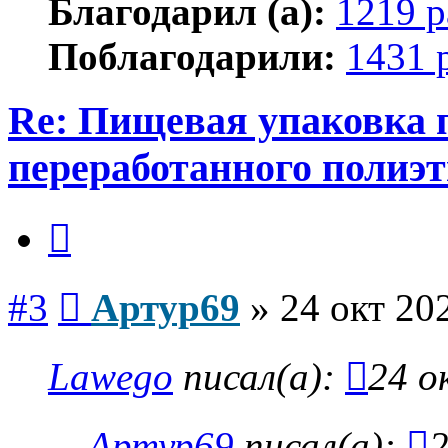
Благодарил (а):
1219 р
Поблагодарили:
1431 
Re: Пищевая упаковка 
переработанного полиэ
Цитата
Сообщение
#3
Артур69
»
24 окт 20
Lawego
писал(а):
24 о
Артур69
писал(а):
2