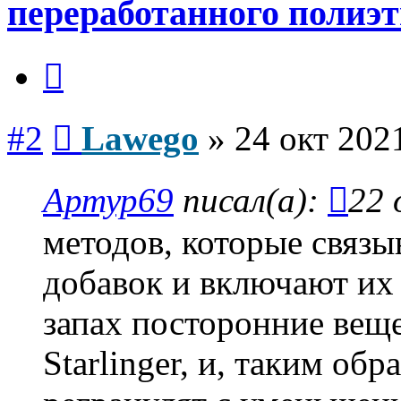
переработанного полиэ
Цитата
Сообщение
#2
Lawego
»
24 окт 202
Артур69
писал(а):
22 
методов, которые связ
добавок и включают их
запах посторонние веще
Starlinger, и, таким об