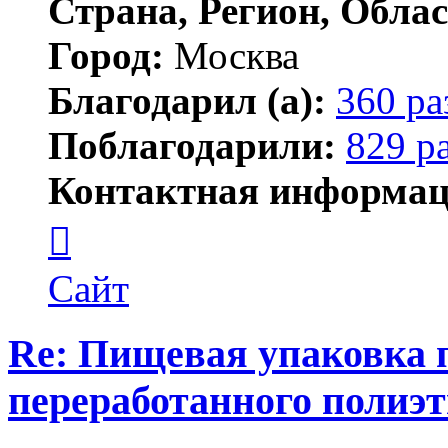
Страна, Регион, Облас
Город:
Москва
Благодарил (а):
360 ра
Поблагодарили:
829 р
Контактная информац
Контактная
информация
пользователя
Lawego
Сайт
Re: Пищевая упаковка 
переработанного полиэ