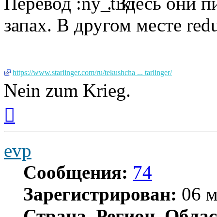
Перевод
. Здесь они 
запах. В другом месте redu
https://www.starlinger.com/ru/tekushcha ... tarlinger/
Nein zum Krieg.
Вернуться
к
началу
evp
Сообщения:
74
Зарегистрирован:
06 м
Страна, Регион, Облас