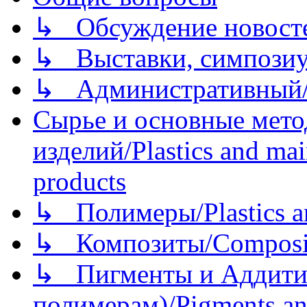
↳ Обсуждение новостей
↳ Выставки, симпозиу
↳ Административный/
Сырье и основные мето
изделий/Plastics and mai
products
↳ Полимеры/Plastics a
↳ Композиты/Сomposite
↳ Пигменты и Аддитив
полимерам)/Pigments an