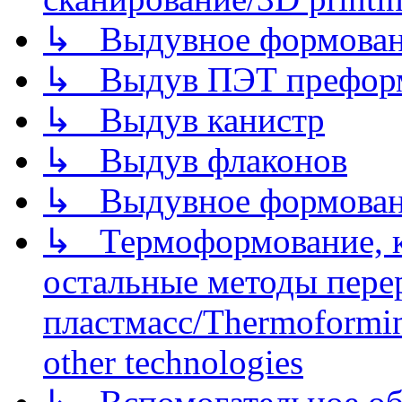
↳ Выдувное формован
↳ Выдув ПЭТ префор
↳ Выдув канистр
↳ Выдув флаконов
↳ Выдувное формован
↳ Термоформование, ка
остальные методы пере
пластмасс/Thermoforming
other technologies