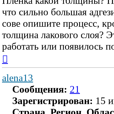
Пленка какой толщины? Пе
что сильно большая адгези
сове опишите процесс, кр
толщина лакового слоя? Э
работать или появилось п
Вернуться
к
началу
alena13
Сообщения:
21
Зарегистрирован:
15 и
Страна, Регион, Облас