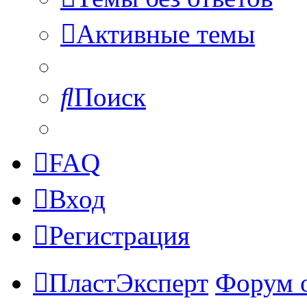
Активные темы
Поиск
FAQ
Вход
Регистрация
ПластЭксперт
Форум 