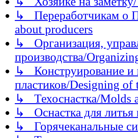
↳ Хозяйке на заметку/T
↳ Переработчикам о Пе
about producers
↳ Организация, управл
производства/Organizing
↳ Конструирование и п
пластиков/Designing of t
↳ Техоснастка/Molds a
↳ Оснастка для литья 
↳ Горячеканальные си