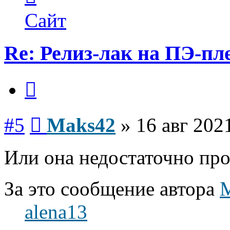
пользователя
Maks42
Сайт
Re: Релиз-лак на ПЭ-пл
Цитата
Сообщение
#5
Maks42
»
16 авг 202
Или она недостаточно про
За это сообщение автора
alena13