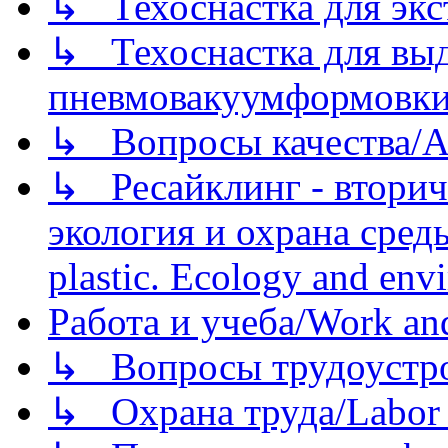
↳ Техоснастка для экс
↳ Техоснастка для вы
пневмовакуумформовк
↳ Вопросы качества/Abo
↳ Ресайклинг - вторич
экология и охрана среды/
plastic. Ecology and env
Работа и учеба/Work an
↳ Вопросы трудоустрой
↳ Охрана труда/Labor p