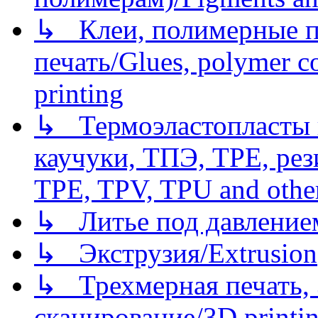
↳ Клеи, полимерные по
печать/Glues, polymer co
printing
↳ Термоэластопласты и
каучуки, ТПЭ, TPE, рез
TPE, TPV, TPU and other
↳ Литье под давлением/
↳ Экструзия/Extrusion
↳ Трехмерная печать,
сканирование/3D printin