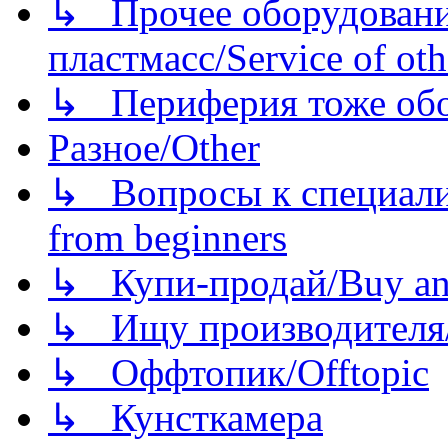
↳ Прочее оборудовани
пластмасс/Service of oth
↳ Периферия тоже обору
Разное/Other
↳ Вопросы к специали
from beginners
↳ Купи-продай/Buy and
↳ Ищу производителя/
↳ Оффтопик/Offtopic
↳ Кунсткамера