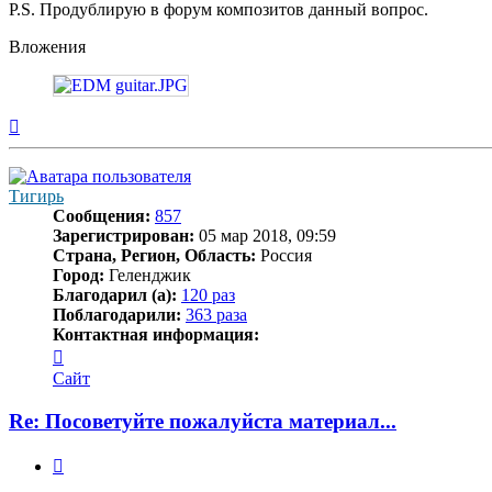
P.S. Продублирую в форум композитов данный вопрос.
Вложения
Вернуться
к
началу
Тигирь
Сообщения:
857
Зарегистрирован:
05 мар 2018, 09:59
Страна, Регион, Область:
Россия
Город:
Геленджик
Благодарил (а):
120 раз
Поблагодарили:
363 раза
Контактная информация:
Контактная
информация
Сайт
пользователя
Тигирь
Re: Посоветуйте пожалуйста материал...
Цитата