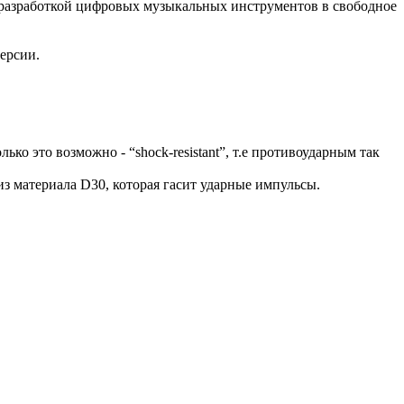
ь разработкой цифровых музыкальных инструментов в свободное
ерсии.
ко это возможно - “shock-resistant”, т.е противоударным так
з материала D30, которая гасит ударные импульсы.