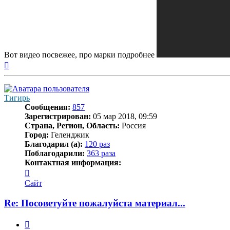
Вот видео посвежее, про марки подробнее
Вернуться
к
началу
Тигирь
Сообщения:
857
Зарегистрирован:
05 мар 2018, 09:59
Страна, Регион, Область:
Россия
Город:
Геленджик
Благодарил (а):
120 раз
Поблагодарили:
363 раза
Контактная информация:
Контактная
информация
Сайт
пользователя
Тигирь
Re: Посоветуйте пожалуйста материал...
Цитата