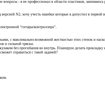
кие вопросы - я не профессионал в области пластиков, занимаюс
д версией N2, хочу учесть ошибки которые я допустил в первой в
электронной “гитары/контроллера”.
ками, с максимально-возможной жесткостью этих стенок и насколь
ов и сильной тряски.
улаком без прогибания во внутрь. Планирую делать прокладку и
сможет справиться с такой задачей?
ком.