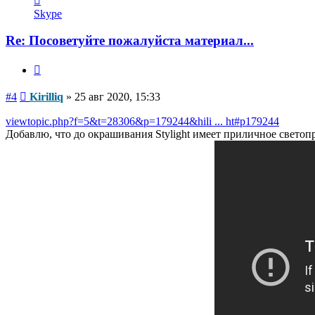
информация
Skype
пользователя
Kirilliq
Re: Посоветуйте пожалуйста материал...
Цитата
Сообщение
#4
Kirilliq
»
25 авг 2020, 15:33
viewtopic.php?f=5&t=28306&p=179244&hili ... ht#p179244
Добавлю, что до окрашивания Stylight имеет приличное светоп