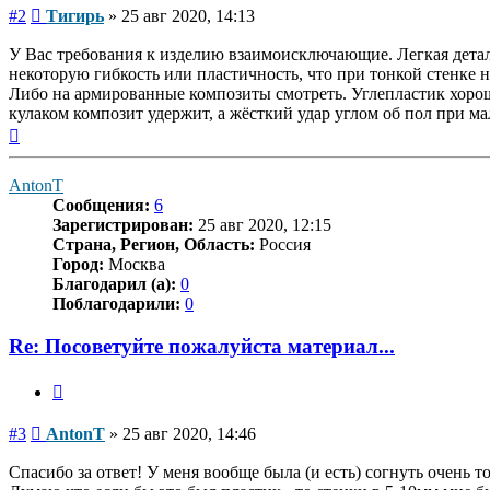
Сообщение
#2
Тигирь
»
25 авг 2020, 14:13
У Вас требования к изделию взаимоисключающие. Легкая деталь
некоторую гибкость или пластичность, что при тонкой стенке 
Либо на армированные композиты смотреть. Углепластик хорош,
кулаком композит удержит, а жёсткий удар углом об пол при 
Вернуться
к
началу
AntonT
Сообщения:
6
Зарегистрирован:
25 авг 2020, 12:15
Страна, Регион, Область:
Россия
Город:
Москва
Благодарил (а):
0
Поблагодарили:
0
Re: Посоветуйте пожалуйста материал...
Цитата
Сообщение
#3
AntonT
»
25 авг 2020, 14:46
Спасибо за ответ! У меня вообще была (и есть) согнуть очень т