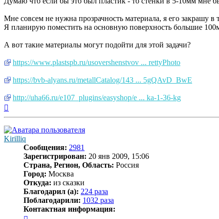
Думаю что если бы это был пластик - то стенки в 5-10мм мне 
Мне совсем не нужна прозрачность материала, я его закрашу в 
Я планирую поместить на основную поверхность большие 100мм
А вот такие материалы могут подойти для этой задачи?
https://www.plastspb.ru/usovershenstvov ... rettyPhoto
https://bvb-alyans.ru/metallCatalog/143 ... 5gQAvD_BwE
http://uha66.ru/e107_plugins/easyshop/e ... ka-1-36-kg
Вернуться
к
началу
Kirilliq
Сообщения:
2981
Зарегистрирован:
20 янв 2009, 15:06
Страна, Регион, Область:
Россия
Город:
Москва
Откуда:
из сказки
Благодарил (а):
224 раза
Поблагодарили:
1032 раза
Контактная информация:
Контактная