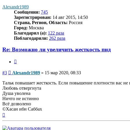
началу
Alexandr1989
Сообщения:
745
Зарегистрирован:
14 авг 2015, 14:50
Страна, Регион, Область:
Россия
Город:
Москва
Благодарил (а):
122 раза
Поблагодарили:
262 раза
Re: Возможно ли увеличить жесткость пнд
Цитата
Сообщение
#3
Alexandr1989
»
15 мар 2020, 08:33
Тальк повышает жесткость. Если повышение плотности вас не п
Любовь отвергнута
Душа уволена
Ничто не истинно
Всё дозволено
©Хасан ибн Саббах
Вернуться
к
началу