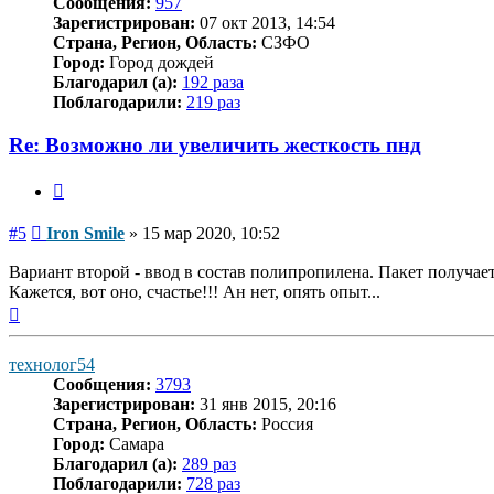
Сообщения:
957
Зарегистрирован:
07 окт 2013, 14:54
Страна, Регион, Область:
СЗФО
Город:
Город дождей
Благодарил (а):
192 раза
Поблагодарили:
219 раз
Re: Возможно ли увеличить жесткость пнд
Цитата
Сообщение
#5
Iron Smile
»
15 мар 2020, 10:52
Вариант второй - ввод в состав полипропилена. Пакет получае
Кажется, вот оно, счастье!!! Ан нет, опять опыт...
Вернуться
к
началу
технолог54
Сообщения:
3793
Зарегистрирован:
31 янв 2015, 20:16
Страна, Регион, Область:
Россия
Город:
Самара
Благодарил (а):
289 раз
Поблагодарили:
728 раз