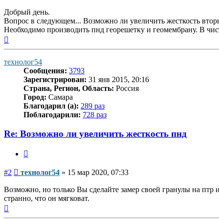
Добрый день.
Вопрос в следующем... Возможно ли увеличить жесткость втори
Необходимо производить пнд георешетку и геомембрану. В чисто
Вернуться
к
началу
технолог54
Сообщения:
3793
Зарегистрирован:
31 янв 2015, 20:16
Страна, Регион, Область:
Россия
Город:
Самара
Благодарил (а):
289 раз
Поблагодарили:
728 раз
Re: Возможно ли увеличить жесткость пнд
Цитата
Сообщение
#2
технолог54
»
15 мар 2020, 07:33
Возможно, но только Вы сделайте замер своей гранулы на птр 
странно, что он мягковат.
Вернуться
к