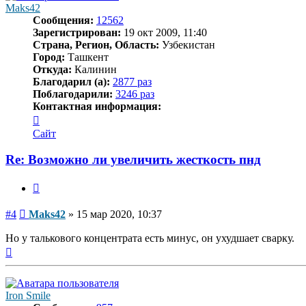
Maks42
Сообщения:
12562
Зарегистрирован:
19 окт 2009, 11:40
Страна, Регион, Область:
Узбекистан
Город:
Ташкент
Откуда:
Калинин
Благодарил (а):
2877 раз
Поблагодарили:
3246 раз
Контактная информация:
Контактная
информация
Сайт
пользователя
Maks42
Re: Возможно ли увеличить жесткость пнд
Цитата
Сообщение
#4
Maks42
»
15 мар 2020, 10:37
Но у талькового концентрата есть минус, он ухудшает сварку.
Вернуться
к
началу
Iron Smile