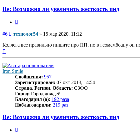
Re: Возможно ли увеличить жесткость пнд
Цитата
Сообщение
#6
технолог54
»
15 мар 2020, 11:12
Коллега все правильно пишите про ПП, но в геомембоану он не
Вернуться
к
началу
Iron Smile
Сообщения:
957
Зарегистрирован:
07 окт 2013, 14:54
Страна, Регион, Область:
СЗФО
Город:
Город дождей
Благодарил (а):
192 раза
Поблагодарили:
219 раз
Re: Возможно ли увеличить жесткость пнд
Цитата