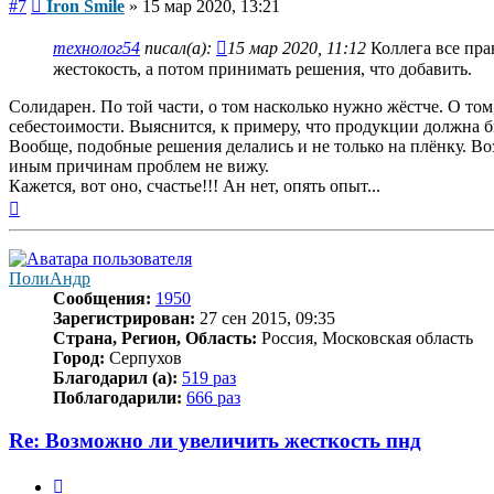
Сообщение
#7
Iron Smile
»
15 мар 2020, 13:21
технолог54
писал(а):
15 мар 2020, 11:12
Коллега все пра
жестокость, а потом принимать решения, что добавить.
Солидарен. По той части, о том насколько нужно жёстче. О том
себестоимости. Выяснится, к примеру, что продукции должна б
Вообще, подобные решения делались и не только на плёнку. Воз
иным причинам проблем не вижу.
Кажется, вот оно, счастье!!! Ан нет, опять опыт...
Вернуться
к
началу
ПолиАндр
Сообщения:
1950
Зарегистрирован:
27 сен 2015, 09:35
Страна, Регион, Область:
Россия, Московская область
Город:
Серпухов
Благодарил (а):
519 раз
Поблагодарили:
666 раз
Re: Возможно ли увеличить жесткость пнд
Цитата