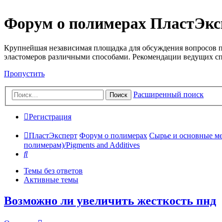
Форум о полимерах ПластЭкс
Крупнейшая независимая площадка для обсуждения вопросов п
эластомеров различными способами. Рекомендации ведущих с
Пропустить
Расширенный поиск
Поиск
Регистрация
ПластЭксперт
Форум о полимерах
Сырье и основные мето
полимерам)/Pigments and Additives
Поиск
Темы без ответов
Активные темы
Возможно ли увеличить жесткость пнд