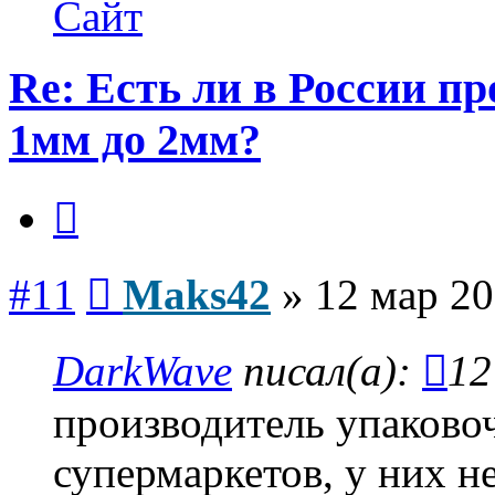
Maks42
Сайт
Re: Есть ли в России п
1мм до 2мм?
Цитата
Сообщение
#11
Maks42
»
12 мар 20
DarkWave
писал(а):
12
производитель упаково
супермаркетов, у них н