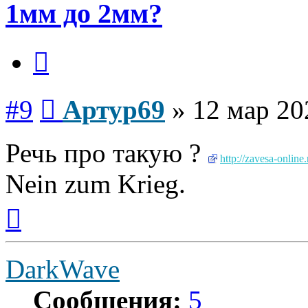
1мм до 2мм?
Цитата
Сообщение
#9
Артур69
»
12 мар 20
Речь про такую ?
http://zavesa-online.r
Nein zum Krieg.
Вернуться
к
началу
DarkWave
Сообщения:
5