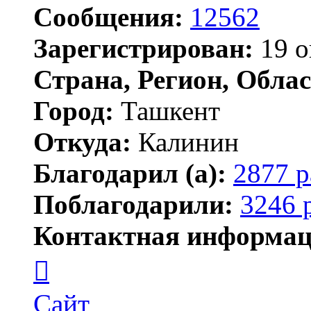
Сообщения:
12562
Зарегистрирован:
19 о
Страна, Регион, Облас
Город:
Ташкент
Откуда:
Калинин
Благодарил (а):
2877 р
Поблагодарили:
3246 
Контактная информац
Контактная
информация
пользователя
Maks42
Сайт