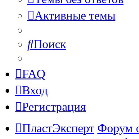
Активные темы
Поиск
FAQ
Вход
Регистрация
ПластЭксперт
Форум 