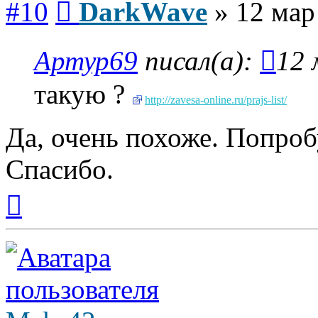
#10
DarkWave
»
12 мар
Артур69
писал(а):
12 
такую ?
http://zavesa-online.ru/prajs-list/
Да, очень похоже. Попроб
Спасибо.
Вернуться
к
началу