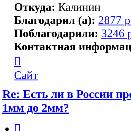
Откуда:
Калинин
Благодарил (а):
2877 р
Поблагодарили:
3246 
Контактная информац
Контактная
информация
пользователя
Maks42
Сайт
Re: Есть ли в России п
1мм до 2мм?
Цитата