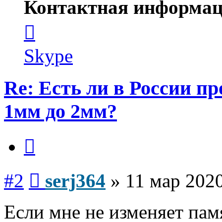
Контактная информац
Контактная
информация
пользователя
serj364
Skype
Re: Есть ли в России п
1мм до 2мм?
Цитата
Сообщение
#2
serj364
»
11 мар 2020
Если мне не изменяет памя