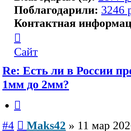
Поблагодарили:
3246 
Контактная информац
Контактная
информация
пользователя
Maks42
Сайт
Re: Есть ли в России п
1мм до 2мм?
Цитата
Сообщение
#4
Maks42
»
11 мар 202