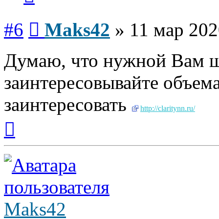
Сообщение
#6
Maks42
»
11 мар 202
Думаю, что нужной Вам ш
заинтересовывайте объем
заинтересовать
http://claritynn.ru/
Вернуться
к
началу
Maks42