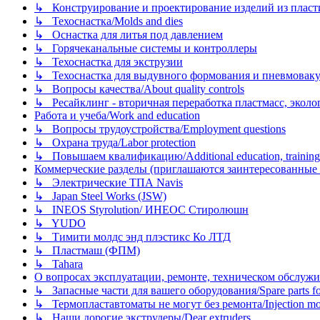
↳ Конструирование и проектирование изделий из пластиков
↳ Техоснастка/Molds and dies
↳ Оснастка для литья под давлением
↳ Горячеканальные системы и контроллеры
↳ Техоснастка для экструзии
↳ Техоснастка для выдувного формования и пневмовак
↳ Вопросы качества/About quality controls
↳ Ресайклинг - вторичная переработка пластмасс, экология и
Работа и учеба/Work and education
↳ Вопросы трудоустройства/Employment questions
↳ Охрана труда/Labor protection
↳ Повышаем квалификацию/Additional education, training
Коммерческие разделы (приглашаются заинтересованные орг
↳ Электрические ТПА Navis
↳ Japan Steel Works (JSW)
↳ INEOS Styrolution/ ИНЕОС Стиролюшн
↳ YUDO
↳ Тимити молдс энд плэстикс Ко ЛТД
↳ Пластмаш (ФПМ)
↳ Tahara
О вопросах эксплуатации, ремонте, техническом обслужива
↳ Запасные части для вашего оборудования/Spare parts fo
↳ Термопластавтоматы не могут без ремонта/Injection mold
↳ Наши дорогие экструдеры/Dear extruders