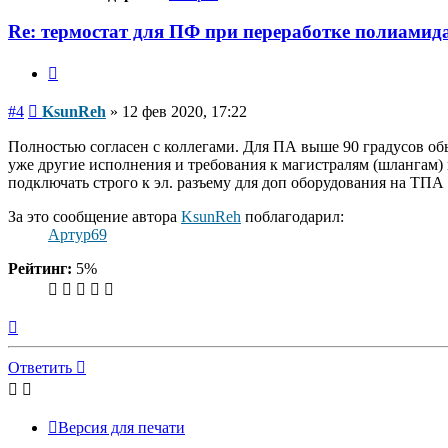
Re: термостат для ПФ при переработке полиамид
Цитата
Сообщение
#4
KsunReh
»
12 фев 2020, 17:22
Полностью согласен с коллегами. Для ПА выше 90 градусов об
уже другие исполнения и требования к магистралям (шлангам) 
подключать строго к эл. разъему для доп оборудования на ТПА
За это сообщение автора
KsunReh
поблагодарил:
Артур69
Рейтинг:
5%
Вернуться
к
началу
Ответить
Версия для печати