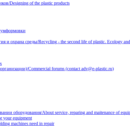
/Designing of the plastic products
уумформовки
 охрана среды/Recycling - the second life of plastic. Ecology and 
s
анизации)/Commercial forums (contact adv@e-plastic.ru)
нии оборудования/About service, reparing and maitenance of equi
r your equipment
ing machines need in repair