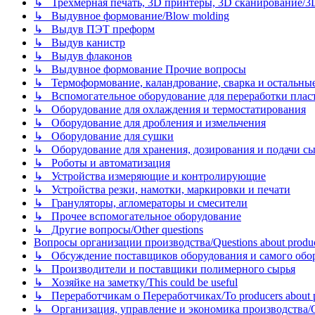
↳ Трехмерная печать, 3D принтеры, 3D сканирование/3D pr
↳ Выдувное формование/Blow molding
↳ Выдув ПЭТ преформ
↳ Выдув канистр
↳ Выдув флаконов
↳ Выдувное формование Прочие вопросы
↳ Термоформование, каландрование, сварка и остальные ме
↳ Вспомогательное оборудование для переработки пластмасс
↳ Оборудование для охлаждения и термостатирования
↳ Оборудование для дробления и измельчения
↳ Оборудование для сушки
↳ Оборудование для хранения, дозирования и подачи сы
↳ Роботы и автоматизация
↳ Устройства измеряющие и контролирующие
↳ Устройства резки, намотки, маркировки и печати
↳ Грануляторы, агломераторы и смесители
↳ Прочее вспомогательное оборудование
↳ Другие вопросы/Other questions
Вопросы организации производства/Questions about product
↳ Обсуждение поставщиков оборудования и самого оборудо
↳ Производители и поставщики полимерного сырья
↳ Хозяйке на заметку/This could be useful
↳ Переработчикам о Переработчиках/To producers about p
↳ Организация, управление и экономика производства/Org