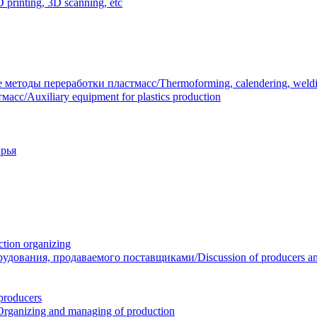
inting, 3D scanning, etc
тоды переработки пластмасс/Thermoforming, calendering, welding
/Auxiliary equipment for plastics production
рья
ion organizing
вания, продаваемого поставщиками/Discussion of producers and r
roducers
anizing and managing of production