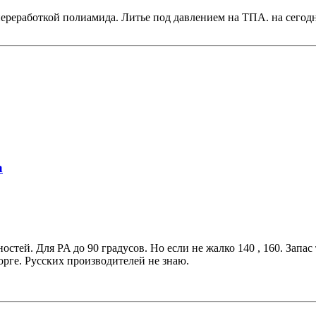
переработкой полиамида. Литье под давлением на ТПА. на сего
а
стей. Для PA до 90 градусов. Но если не жалко 140 , 160. Запа
торге. Русских производителей не знаю.