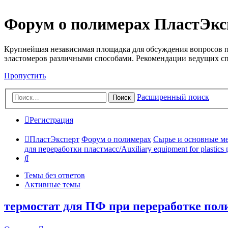
Форум о полимерах ПластЭкс
Крупнейшая независимая площадка для обсуждения вопросов п
эластомеров различными способами. Рекомендации ведущих с
Пропустить
Расширенный поиск
Поиск
Регистрация
ПластЭксперт
Форум о полимерах
Сырье и основные мето
для переработки пластмасс/Auxiliary equipment for plastics 
Поиск
Темы без ответов
Активные темы
термостат для ПФ при переработке пол