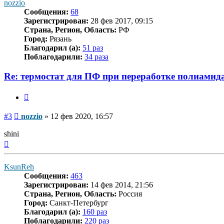
nozzio
Сообщения:
68
Зарегистрирован:
28 фев 2017, 09:15
Страна, Регион, Область:
РФ
Город:
Рязань
Благодарил (а):
51 раз
Поблагодарили:
34 раза
Re: термостат для ПФ при переработке полиамид
Цитата
Сообщение
#3
nozzio
»
12 фев 2020, 16:57
shini
Вернуться
к
началу
KsunReh
Сообщения:
463
Зарегистрирован:
14 фев 2014, 21:56
Страна, Регион, Область:
Россия
Город:
Санкт-Петербург
Благодарил (а):
160 раз
Поблагодарили:
220 раз