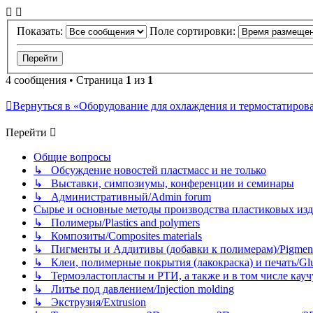
Показать:
Поле сортировки:
4 сообщения • Страница
1
из
1
Вернуться в «Оборудование для охлаждения и термостатиров
Перейти
Общие вопросы
↳ Обсуждение новостей пластмасс и не только
↳ Выставки, симпозиумы, конференции и семинары
↳ Административный/Admin forum
Сырье и основные методы производства пластиковых изделий/
↳ Полимеры/Plastics and polymers
↳ Композиты/Сomposites materials
↳ Пигменты и Аддитивы (добавки к полимерам)/Pigments
↳ Клеи, полимерные покрытия (лакокраска) и печать/Glues, 
↳ Термоэластопласты и РТИ, а также и в том числе каучук
↳ Литье под давлением/Injection molding
↳ Экструзия/Extrusion