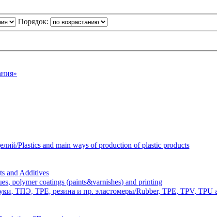
Порядок:
ания»
Plastics and main ways of production of plastic products
 and Additives
polymer coatings (paints&varnishes) and printing
и, ТПЭ, TPE, резина и пр. эластомеры/Rubber, TPE, TPV, TPU an