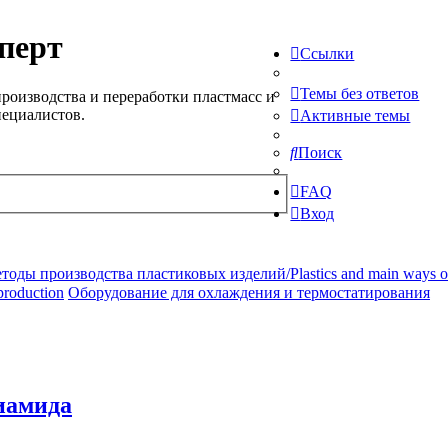
перт
Ссылки
Темы без ответов
роизводства и переработки пластмасс и
пециалистов.
Активные темы
Поиск
FAQ
Вход
ды производства пластиковых изделий/Plastics and main ways of pr
production
Оборудование для охлаждения и термостатирования
иамида