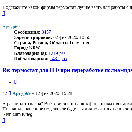
Подскажите какой фирмы термостат лучше взять для работы с 
Вернуться
к
началу
Артур69
Сообщения:
3457
Зарегистрирован:
02 фев 2020, 10:56
Страна, Регион, Область:
Германия
Город:
NRW
Благодарил (а):
1219 раз
Поблагодарили:
1431 раз
Re: термостат для ПФ при переработке полиамид
Цитата
Сообщение
#2
Артур69
»
12 фев 2020, 15:28
А разница то какая? Всё зависит от ваших финансовых возможно
Пиаваны , наверное подешевле будут , я лично от них не в вос
Nein zum Krieg.
Вернуться
к
началу