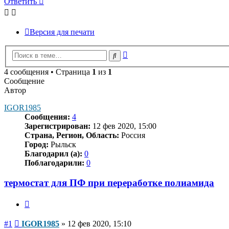
Ответить
Версия для печати
Расширенный
Поиск
поиск
4 сообщения • Страница
1
из
1
Сообщение
Автор
IGOR1985
Сообщения:
4
Зарегистрирован:
12 фев 2020, 15:00
Страна, Регион, Область:
Россия
Город:
Рыльск
Благодарил (а):
0
Поблагодарили:
0
термостат для ПФ при переработке полиамида
Цитата
Сообщение
#1
IGOR1985
»
12 фев 2020, 15:10