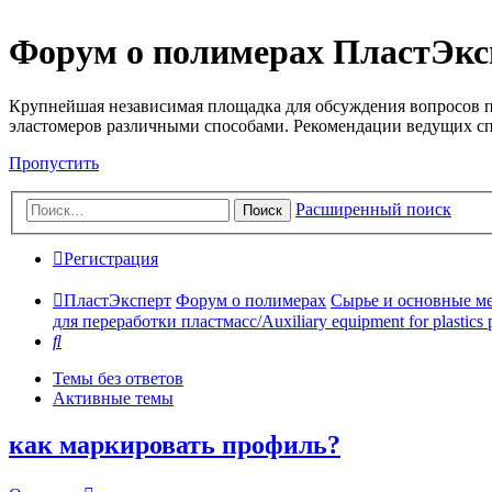
Форум о полимерах ПластЭкс
Крупнейшая независимая площадка для обсуждения вопросов п
эластомеров различными способами. Рекомендации ведущих с
Пропустить
Расширенный поиск
Поиск
Регистрация
ПластЭксперт
Форум о полимерах
Сырье и основные мето
для переработки пластмасс/Auxiliary equipment for plastics 
Поиск
Темы без ответов
Активные темы
как маркировать профиль?