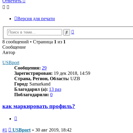
Ответить
Версия для печати
Расширенный
Поиск
поиск
8 сообщений • Страница
1
из
1
Сообщение
Автор
USBport
Сообщения:
29
Зарегистрирован:
19 дек 2018, 14:59
Страна, Регион, Область:
UZB
Город:
Samarkand
Благодарил (а):
13 раз
Поблагодарили:
0
как маркировать профиль?
Цитата
Сообщение
#1
USBport
»
30 авг 2019, 18:42