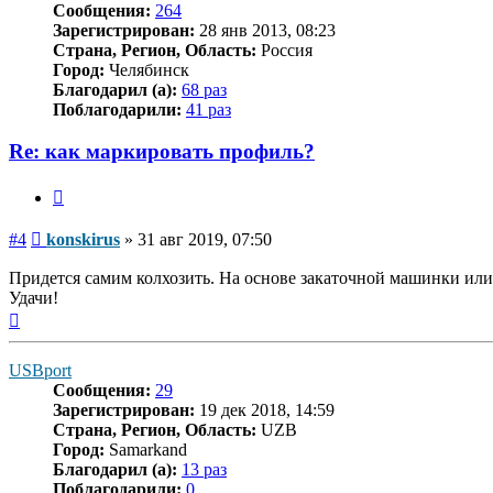
Сообщения:
264
Зарегистрирован:
28 янв 2013, 08:23
Страна, Регион, Область:
Россия
Город:
Челябинск
Благодарил (а):
68 раз
Поблагодарили:
41 раз
Re: как маркировать профиль?
Цитата
Сообщение
#4
konskirus
»
31 авг 2019, 07:50
Придется самим колхозить. На основе закаточной машинки или 
Удачи!
Вернуться
к
началу
USBport
Сообщения:
29
Зарегистрирован:
19 дек 2018, 14:59
Страна, Регион, Область:
UZB
Город:
Samarkand
Благодарил (а):
13 раз
Поблагодарили:
0