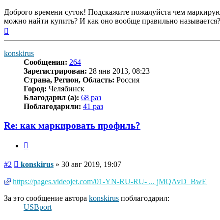
Доброго времени суток! Подскажите пожалуйста чем маркируют п
можно найти купить? И как оно вообще правильно называется
Вернуться
к
началу
konskirus
Сообщения:
264
Зарегистрирован:
28 янв 2013, 08:23
Страна, Регион, Область:
Россия
Город:
Челябинск
Благодарил (а):
68 раз
Поблагодарили:
41 раз
Re: как маркировать профиль?
Цитата
Сообщение
#2
konskirus
»
30 авг 2019, 19:07
https://pages.videojet.com/01-YN-RU-RU- ... jMQAvD_BwE
За это сообщение автора
konskirus
поблагодарил:
USBport