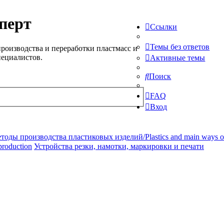
перт
Ссылки
Темы без ответов
роизводства и переработки пластмасс и
пециалистов.
Активные темы
Поиск
FAQ
Вход
ды производства пластиковых изделий/Plastics and main ways of pr
production
Устройства резки, намотки, маркировки и печати