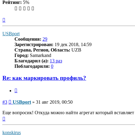
Рейтинг:
5%
Вернуться
к
началу
USBport
Сообщения:
29
Зарегистрирован:
19 дек 2018, 14:59
Страна, Регион, Область:
UZB
Город:
Samarkand
Благодарил (а):
13 раз
Поблагодарили:
0
Re: как маркировать профиль?
Цитата
Сообщение
#3
USBport
»
31 авг 2019, 00:50
Еще вопросик! Откуда можно найти агрегат который вставляет у
Вернуться
к
началу
konskirus