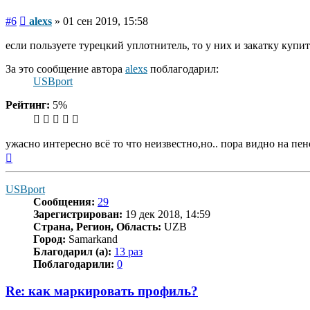
Сообщение
#6
alexs
»
01 сен 2019, 15:58
если пользуете турецкий уплотнитель, то у них и закатку купи
За это сообщение автора
alexs
поблагодарил:
USBport
Рейтинг:
5%
ужасно интересно всё то что неизвестно,но.. пора видно на пенс
Вернуться
к
началу
USBport
Сообщения:
29
Зарегистрирован:
19 дек 2018, 14:59
Страна, Регион, Область:
UZB
Город:
Samarkand
Благодарил (а):
13 раз
Поблагодарили:
0
Re: как маркировать профиль?