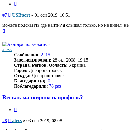
Цитата
Сообщение
#7
USBport
»
01 сен 2019, 16:51
можете подсказать где найти? я слышал только, но не видел. не
Вернуться
к
началу
alexs
Сообщения:
2215
Зарегистрирован:
28 окт 2008, 19:15
Страна, Регион, Область:
Украина
Город:
Днепропетровск
Откуда:
Днепропетровск
Благодарил (а):
0
Поблагодарили:
78 раз
Re: как маркировать профиль?
Цитата
Сообщение
#8
alexs
»
03 сен 2019, 08:08