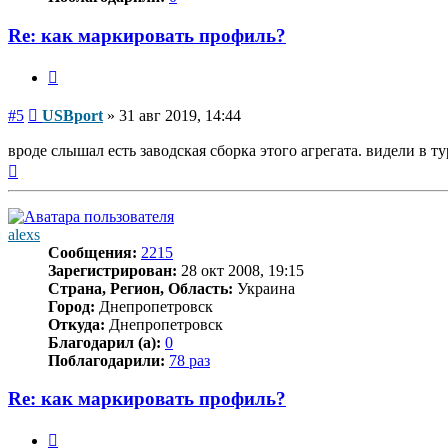
Re: как маркировать профиль?
Цитата
Сообщение
#5
USBport
»
31 авг 2019, 14:44
вроде слышал есть заводская сборка этого агрегата. видели в т
Вернуться
к
началу
alexs
Сообщения:
2215
Зарегистрирован:
28 окт 2008, 19:15
Страна, Регион, Область:
Украина
Город:
Днепропетровск
Откуда:
Днепропетровск
Благодарил (а):
0
Поблагодарили:
78 раз
Re: как маркировать профиль?
Цитата