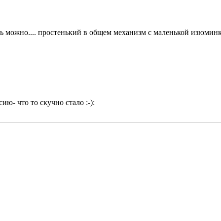
ть можно.... простенький в общем механизм с маленькой изюминко
ию- что то скучно стало :-):