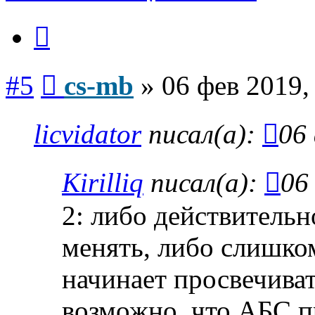
Цитата
Сообщение
#5
cs-mb
»
06 фев 2019,
licvidator
писал(а):
06
Kirilliq
писал(а):
06
2: либо действительн
менять, либо слишком
начинает просвечива
возможно, что АБС п