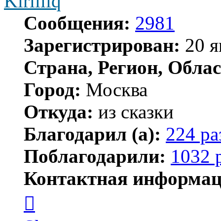
Kirilliq
Сообщения:
2981
Зарегистрирован:
20 я
Страна, Регион, Облас
Город:
Москва
Откуда:
из сказки
Благодарил (а):
224 ра
Поблагодарили:
1032 
Контактная информац
Контактная
информация
пользователя
Kirilliq