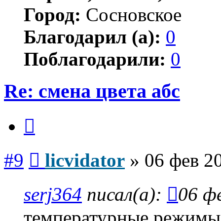
Город:
Сосновское
Благодарил (а):
0
Поблагодарили:
0
Re: смена цвета абс
Цитата
Сообщение
#9
licvidator
»
06 фев 2
serj364
писал(а):
06 ф
температурные режимы 