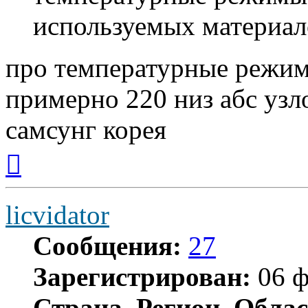
используемых материал
про температурные режим
примерно 220 низ абс узло
самсунг корея
Вернуться
к
началу
licvidator
Сообщения:
27
Зарегистрирован:
06 ф
Страна, Регион, Облас