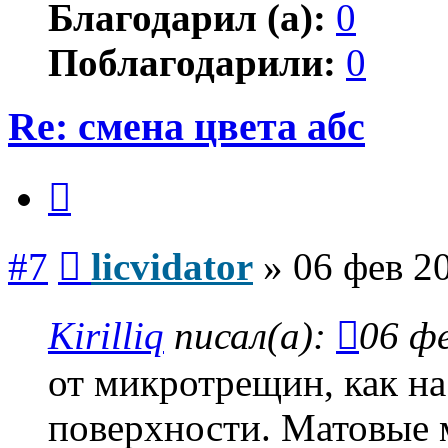
Благодарил (а):
0
Поблагодарили:
0
Re: смена цвета абс
Цитата
Сообщение
#7
licvidator
»
06 фев 2
Kirilliq
писал(а):
06 фе
от микротрещин, как на
поверхности. Матовые 