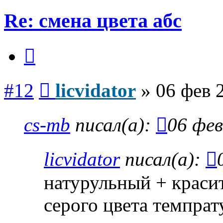
Re: смена цвета абс
Цитата
Сообщение
#12
licvidator
»
06 фев 
cs-mb
писал(а):
06 фев
licvidator
писал(а):
натурульный + красит
серого цвета темпра