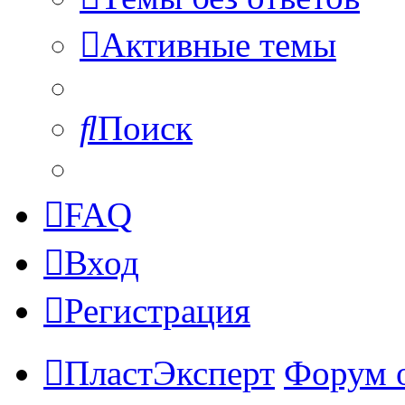
Активные темы
Поиск
FAQ
Вход
Регистрация
ПластЭксперт
Форум 