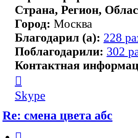
Страна, Регион, Облас
Город:
Москва
Благодарил (а):
228 ра
Поблагодарили:
302 р
Контактная информац
Контактная
информация
пользователя
serj364
Skype
Re: смена цвета абс
Цитата