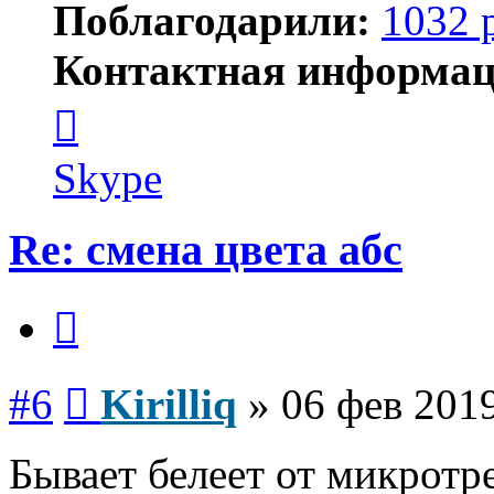
Поблагодарили:
1032 
Контактная информац
Контактная
информация
пользователя
Kirilliq
Skype
Re: смена цвета абс
Цитата
Сообщение
#6
Kirilliq
»
06 фев 2019
Бывает белеет от микротре