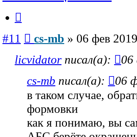
Цитата
Сообщение
#11
cs-mb
»
06 фев 2019
licvidator
писал(а):
06
cs-mb
писал(а):
06 ф
в таком случае, обр
формовки
как я понимаю, вы са
АБС берёте окрашенн