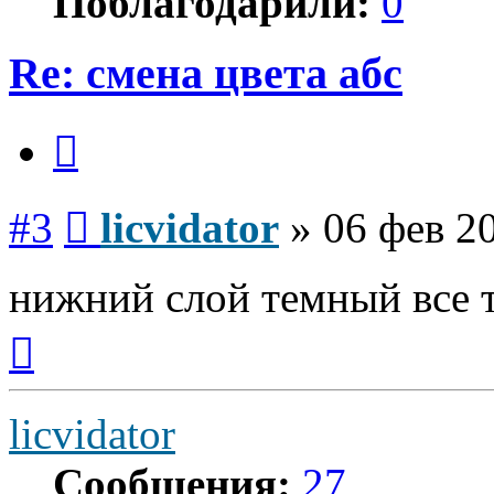
Поблагодарили:
0
Re: смена цвета абс
Цитата
Сообщение
#3
licvidator
»
06 фев 2
нижний слой темный все т
Вернуться
к
началу
licvidator
Сообщения:
27